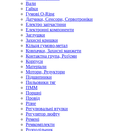
Вали
Гайки
Гумові O-Ring
Датчики, Сенсори, Сервотроніки
Електро запчастини
Електронні компоненти
Заглушки
Захисні кришки
Кільця гумово-метал
Ковпачки, Захисні манжети
Контактна група, Роз'єми
Корпуси
Матеріали
Мотори, Редуктори
Підшипники
Пильовики тяг
ПММ
Поршні
Провід
Різне
Регулювальні втулки
Регулятор люфту
Ремені
Ремкомплекти
Розподільник