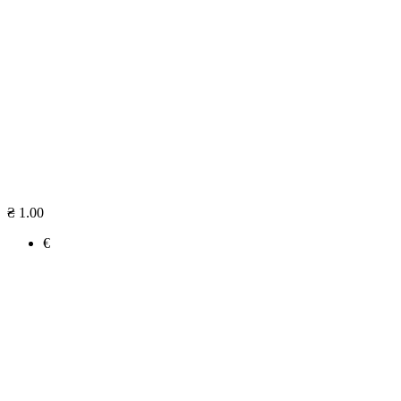
₴ 1.00
€