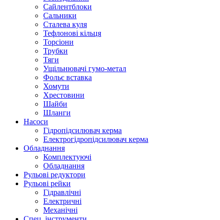
Сайлентблоки
Сальники
Сталева куля
Тефлонові кільця
Торсіони
Трубки
Тяги
Ущільнювачі гумо-метал
Фольє вставка
Хомути
Хрестовини
Шайби
Шланги
Насоси
Гідропідсилювач керма
Електрогідропідсилювач керма
Обладнання
Комплектуючі
Обладнання
Рульові редуктори
Рульові рейки
Гідравлічні
Електричні
Механічні
Спец. інструменти