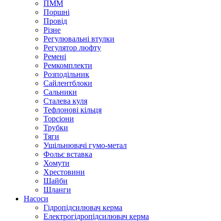
ПММ
Поршні
Провід
Різне
Регулювальні втулки
Регулятор люфту
Ремені
Ремкомплекти
Розподільник
Сайлентблоки
Сальники
Сталева куля
Тефлонові кільця
Торсіони
Трубки
Тяги
Ущільнювачі гумо-метал
Фольє вставка
Хомути
Хрестовини
Шайби
Шланги
Насоси
Гідропідсилювач керма
Електрогідропідсилювач керма