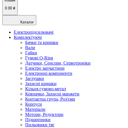
Кошик
0.00
₴
Каталог
Електропідсилювачі
Комплектуючі
Бачки та кришки
Вали
Гайки
Гумові O-Ring
Датчики, Сенсори, Сервотроніки
Електро запчастини
Електронні компоненти
Заглушки
Захисні кришки
Кільця гумово-метал
Ковпачки, Захисні манжети
Контактна група, Роз'єми
Корпуси
Матеріали
Мотори, Редуктори
Підшипники
Пильовики тяг