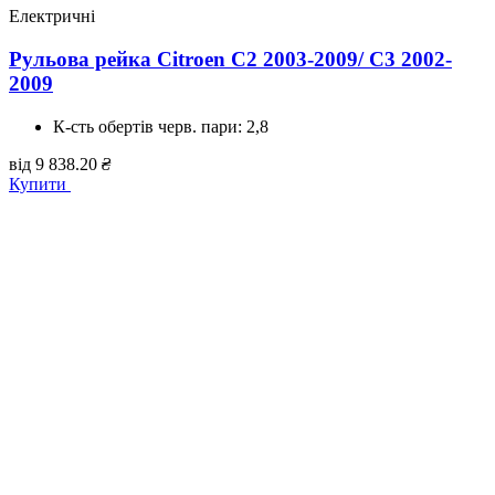
Електричні
Рульова рейка Citroen C2 2003-2009/ C3 2002-
2009
К-сть обертів черв. пари:
2,8
від
9 838.20
₴
Купити