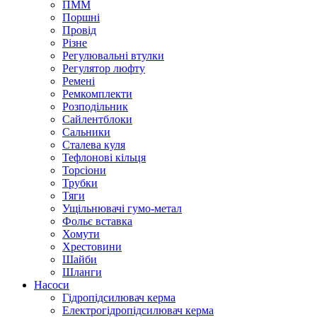
ПММ
Поршні
Провід
Різне
Регулювальні втулки
Регулятор люфту
Ремені
Ремкомплекти
Розподільник
Сайлентблоки
Сальники
Сталева куля
Тефлонові кільця
Торсіони
Трубки
Тяги
Ущільнювачі гумо-метал
Фольє вставка
Хомути
Хрестовини
Шайби
Шланги
Насоси
Гідропідсилювач керма
Електрогідропідсилювач керма