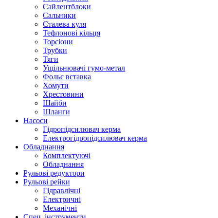
Сайлентблоки
Сальники
Сталева куля
Тефлонові кільця
Торсіони
Трубки
Тяги
Ущільнювачі гумо-метал
Фольє вставка
Хомути
Хрестовини
Шайби
Шланги
Насоси
Гідропідсилювач керма
Електрогідропідсилювач керма
Обладнання
Комплектуючі
Обладнання
Рульові редуктори
Рульові рейки
Гідравлічні
Електричні
Механічні
Спец. інструменти