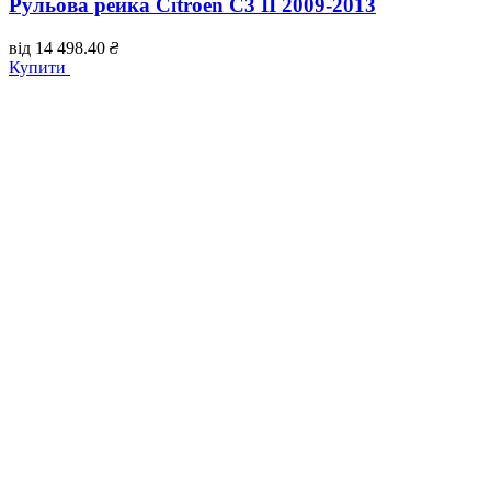
Рульова рейка Citroen C3 II 2009-2013
від
14 498.40
₴
Купити