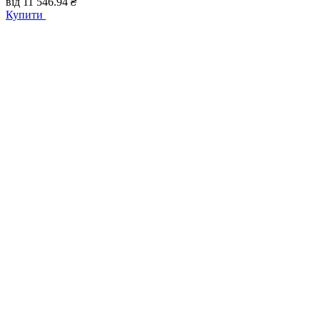
від
11 546.94
₴
Купити