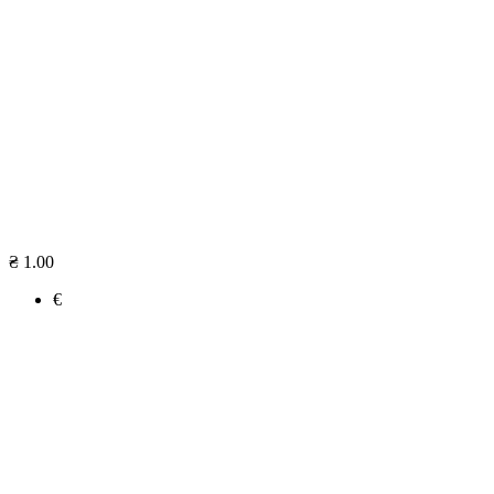
₴ 1.00
€