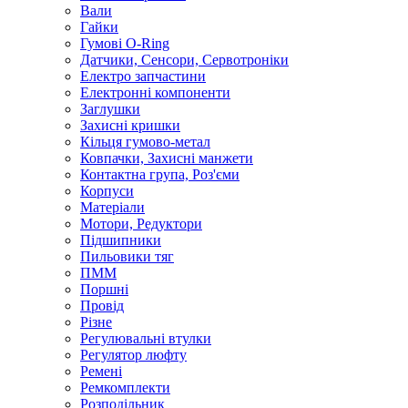
Вали
Гайки
Гумові O-Ring
Датчики, Сенсори, Сервотроніки
Електро запчастини
Електронні компоненти
Заглушки
Захисні кришки
Кільця гумово-метал
Ковпачки, Захисні манжети
Контактна група, Роз'єми
Корпуси
Матеріали
Мотори, Редуктори
Підшипники
Пильовики тяг
ПММ
Поршні
Провід
Різне
Регулювальні втулки
Регулятор люфту
Ремені
Ремкомплекти
Розподільник