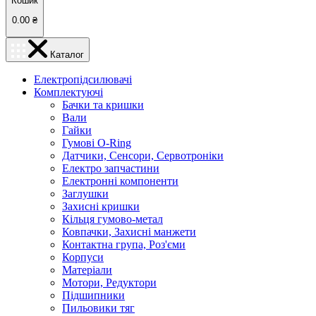
Кошик
0.00
₴
Каталог
Електропідсилювачі
Комплектуючі
Бачки та кришки
Вали
Гайки
Гумові O-Ring
Датчики, Сенсори, Сервотроніки
Електро запчастини
Електронні компоненти
Заглушки
Захисні кришки
Кільця гумово-метал
Ковпачки, Захисні манжети
Контактна група, Роз'єми
Корпуси
Матеріали
Мотори, Редуктори
Підшипники
Пильовики тяг