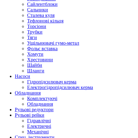
Сайлентблоки
Сальники
Сталева куля
Тефлонові кільця
Торсіони
Трубки
Тяги
Ущільнювачі гумо-метал
Фольє вставка
Хомути
Хрестовини
Шайби
Шланги
Насоси
Гідропідсилювач керма
Електрогідропідсилювач керма
Обладнання
Комплектуючі
Обладнання
Рульові редуктори
Рульові рейки
Гідравлічні
Електричні
Механічні
Спец. інструменти