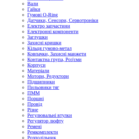
Вали
Гайки
Гумові O-Ring
Датчики, Сенсори, Сервотроніки
Електро запчастини
Електронні компоненти
Заглушки
Захисні кришки
Кільця гумово-метал
Ковпачки, Захисні манжети
Контактна група, Роз'єми
Корпуси
Матеріали
Мотори, Редуктори
Підшипники
Пильовики тяг
ПММ
Поршні
Провід
Різне
Регулювальні втулки
Регулятор люфту
Ремені
Ремкомплекти
Розподільник