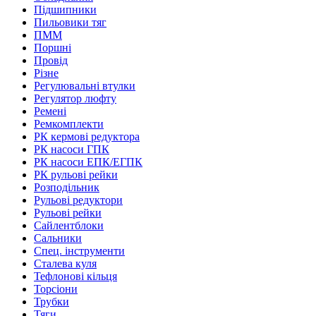
Підшипники
Пильовики тяг
ПММ
Поршні
Провід
Різне
Регулювальні втулки
Регулятор люфту
Ремені
Ремкомплекти
РК кермові редуктора
РК насоси ГПК
РК насоси ЕПК/ЕГПК
РК рульові рейки
Розподільник
Рульові редуктори
Рульові рейки
Сайлентблоки
Сальники
Спец. інструменти
Сталева куля
Тефлонові кільця
Торсіони
Трубки
Тяги