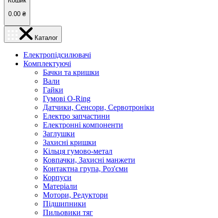
Кошик
0.00
₴
Каталог
Електропідсилювачі
Комплектуючі
Бачки та кришки
Вали
Гайки
Гумові O-Ring
Датчики, Сенсори, Сервотроніки
Електро запчастини
Електронні компоненти
Заглушки
Захисні кришки
Кільця гумово-метал
Ковпачки, Захисні манжети
Контактна група, Роз'єми
Корпуси
Матеріали
Мотори, Редуктори
Підшипники
Пильовики тяг