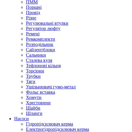
ПММ
Поршні
Провід
Різне
Регулювальні втулки
Регулятор люфту
Ремені
Ремкомплекти
Розподільник
Сайлентблоки
Сальники
Сталева куля
Тефлонові кільця
Торсіони
Трубки
Тяги
Ущільнювачі гумо-метал
Фольє вставка
Хомути
Хрестовини
Шайби
Шланги
Насоси
Гідропідсилювач керма
Електрогідропідсилювач керма