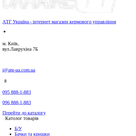
АТГ Україна - інтернет магазин кермового управління
м. Київ,
вул.Лаврухіна 7Б
i@atg-ua.com.ua
095 888-1-883
096 888-1-883
Перейти до каталогу
Католог товарів
Б/У
Бачки та кришки