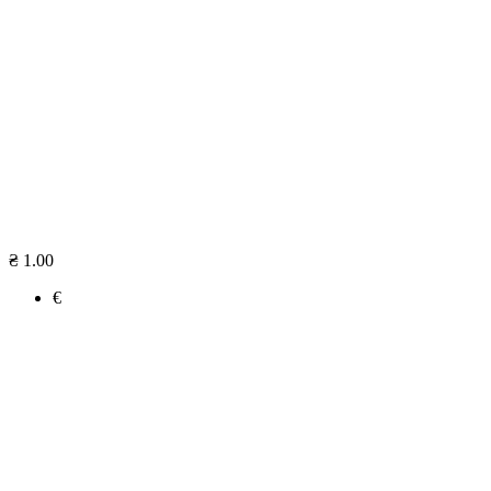
₴ 1.00
€