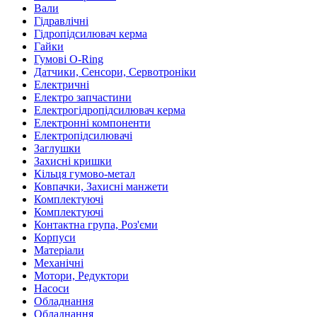
Вали
Гідравлічні
Гідропідсилювач керма
Гайки
Гумові O-Ring
Датчики, Сенсори, Сервотроніки
Електричні
Електро запчастини
Електрогідропідсилювач керма
Електронні компоненти
Електропідсилювачі
Заглушки
Захисні кришки
Кільця гумово-метал
Ковпачки, Захисні манжети
Комплектуючі
Комплектуючі
Контактна група, Роз'єми
Корпуси
Матеріали
Механічні
Мотори, Редуктори
Насоси
Обладнання
Обладнання