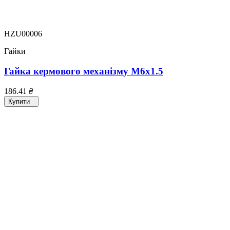
HZU00006
Гайки
Гайка кермового механізму M6x1.5
186.41
₴
Купити