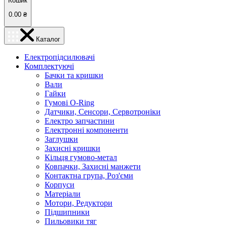
Кошик
0.00
₴
Каталог
Електропідсилювачі
Комплектуючі
Бачки та кришки
Вали
Гайки
Гумові O-Ring
Датчики, Сенсори, Сервотроніки
Електро запчастини
Електронні компоненти
Заглушки
Захисні кришки
Кільця гумово-метал
Ковпачки, Захисні манжети
Контактна група, Роз'єми
Корпуси
Матеріали
Мотори, Редуктори
Підшипники
Пильовики тяг