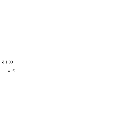
₴ 1.00
€