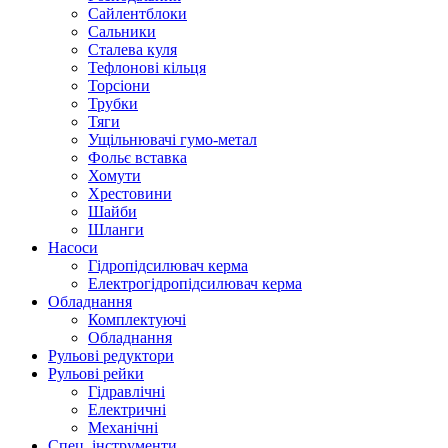
Сайлентблоки
Сальники
Сталева куля
Тефлонові кільця
Торсіони
Трубки
Тяги
Ущільнювачі гумо-метал
Фольє вставка
Хомути
Хрестовини
Шайби
Шланги
Насоси
Гідропідсилювач керма
Електрогідропідсилювач керма
Обладнання
Комплектуючі
Обладнання
Рульові редуктори
Рульові рейки
Гідравлічні
Електричні
Механічні
Спец. інструменти