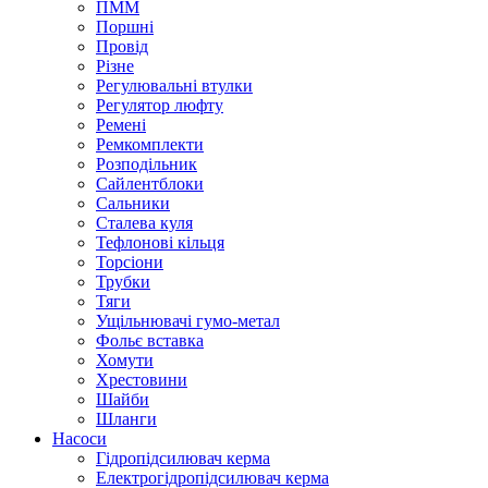
ПММ
Поршні
Провід
Різне
Регулювальні втулки
Регулятор люфту
Ремені
Ремкомплекти
Розподільник
Сайлентблоки
Сальники
Сталева куля
Тефлонові кільця
Торсіони
Трубки
Тяги
Ущільнювачі гумо-метал
Фольє вставка
Хомути
Хрестовини
Шайби
Шланги
Насоси
Гідропідсилювач керма
Електрогідропідсилювач керма