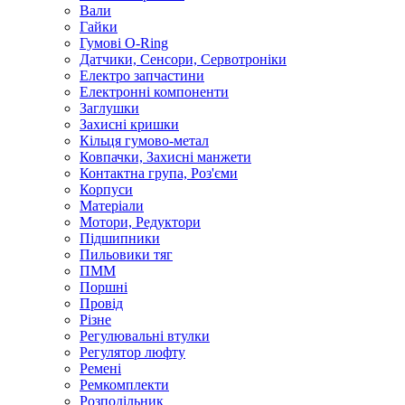
Вали
Гайки
Гумові O-Ring
Датчики, Сенсори, Сервотроніки
Електро запчастини
Електронні компоненти
Заглушки
Захисні кришки
Кільця гумово-метал
Ковпачки, Захисні манжети
Контактна група, Роз'єми
Корпуси
Матеріали
Мотори, Редуктори
Підшипники
Пильовики тяг
ПММ
Поршні
Провід
Різне
Регулювальні втулки
Регулятор люфту
Ремені
Ремкомплекти
Розподільник