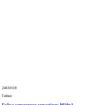
24610118
Гайки
Гайка кермового механізму M10x1