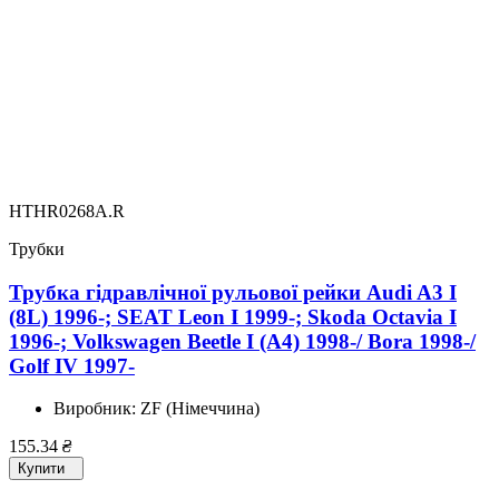
HTHR0268A.R
Трубки
Трубка гідравлічної рульової рейки Audi A3 I
(8L) 1996-; SEAT Leon I 1999-; Skoda Octavia I
1996-; Volkswagen Beetle I (A4) 1998-/ Bora 1998-/
Golf IV 1997-
Виробник:
ZF (Німеччина)
155.34
₴
Купити