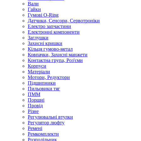
Вали
Гайки
Гумові O-Ring
Датчики, Сенсори, Сервотроніки
Електро запчастини
Електронні компоненти
Заглушки
Захисні кришки
Кільця гумово-метал
Ковпачки, Захисні манжети
Контактна група, Роз'єми
Корпуси
Матеріали
Мотори, Редуктори
Підшипники
Пильовики тяг
ПММ
Поршні
Провід
Різне
Регулювальні втулки
Регулятор люфту
Ремені
Ремкомплекти
Розподільник