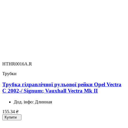
HTHR0016A.R
Трубки
Трубка гідравлічної рульової рейки Opel Vectra
C 2002-/ Signum; Vauxhall Vectra Mk II
Дод. інфо:
Длинная
155.34
₴
Купити