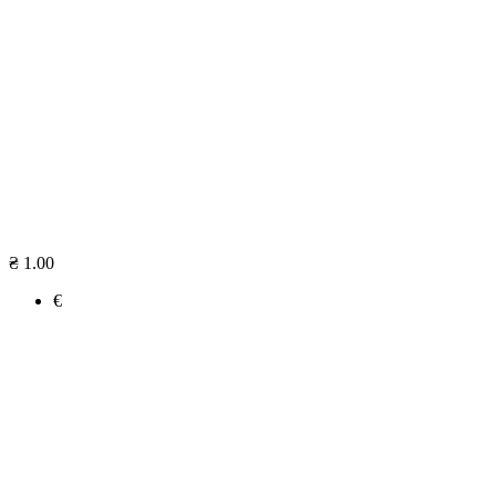
₴ 1.00
€