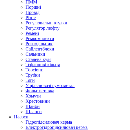
ПММ
Поршні
Провід
Різне
Регулювальні втулки
Регулятор люфту
Ремені
Ремкомплекти
Розподільник
Сайлентблоки
Сальники
Сталева куля
Тефлонові кільця
Торсіони
Трубки
Тяги
Ущільнювачі гумо-метал
Фольє вставка
Хомути
Хрестовини
Шайби
Шланги
Насоси
Гідропідсилювач керма
Електрогідропідсилювач керма