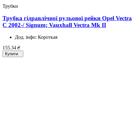
Трубки
Трубка гідравлічної рульової рейки Opel Vectra
C 2002-/ Signum; Vauxhall Vectra Mk II
Дод. інфо:
Короткая
155.34
₴
Купити