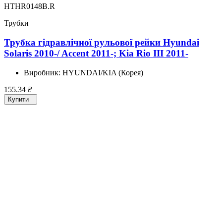
HTHR0148B.R
Трубки
Трубка гідравлічної рульової рейки Hyundai
Solaris 2010-/ Accent 2011-; Kia Rio III 2011-
Виробник:
HYUNDAI/KIA (Корея)
155.34
₴
Купити