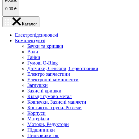
Кошик
0.00
₴
Каталог
Електропідсилювачі
Комплектуючі
Бачки та кришки
Вали
Гайки
Гумові O-Ring
Датчики, Сенсори, Сервотроніки
Електро запчастини
Електронні компоненти
Заглушки
Захисні кришки
Кільця гумово-метал
Ковпачки, Захисні манжети
Контактна група, Роз'єми
Корпуси
Матеріали
Мотори, Редуктори
Підшипники
Пильовики тяг