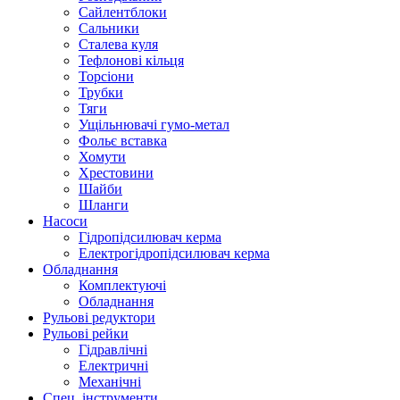
Сайлентблоки
Сальники
Сталева куля
Тефлонові кільця
Торсіони
Трубки
Тяги
Ущільнювачі гумо-метал
Фольє вставка
Хомути
Хрестовини
Шайби
Шланги
Насоси
Гідропідсилювач керма
Електрогідропідсилювач керма
Обладнання
Комплектуючі
Обладнання
Рульові редуктори
Рульові рейки
Гідравлічні
Електричні
Механічні
Спец. інструменти