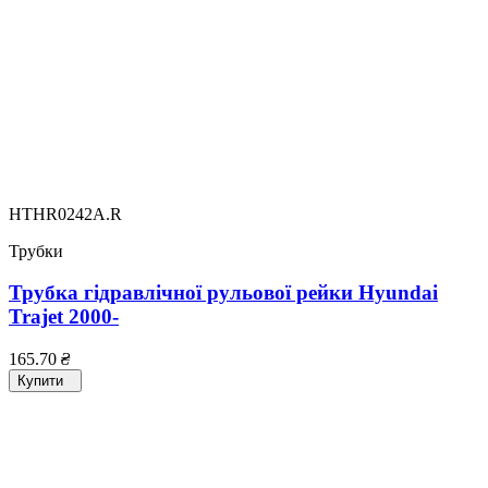
HTHR0242A.R
Трубки
Трубка гідравлічної рульової рейки Hyundai
Trajet 2000-
165.70
₴
Купити