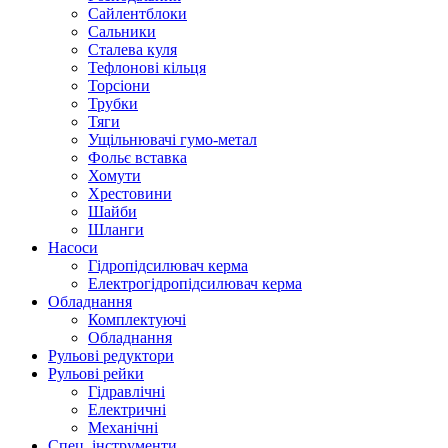
Сайлентблоки
Сальники
Сталева куля
Тефлонові кільця
Торсіони
Трубки
Тяги
Ущільнювачі гумо-метал
Фольє вставка
Хомути
Хрестовини
Шайби
Шланги
Насоси
Гідропідсилювач керма
Електрогідропідсилювач керма
Обладнання
Комплектуючі
Обладнання
Рульові редуктори
Рульові рейки
Гідравлічні
Електричні
Механічні
Спец. інструменти