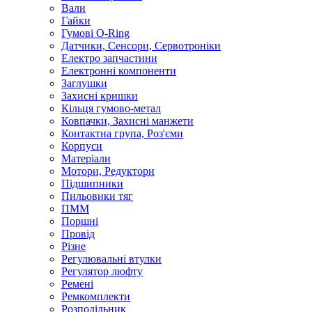
Вали
Гайки
Гумові O-Ring
Датчики, Сенсори, Сервотроніки
Електро запчастини
Електронні компоненти
Заглушки
Захисні кришки
Кільця гумово-метал
Ковпачки, Захисні манжети
Контактна група, Роз'єми
Корпуси
Матеріали
Мотори, Редуктори
Підшипники
Пильовики тяг
ПММ
Поршні
Провід
Різне
Регулювальні втулки
Регулятор люфту
Ремені
Ремкомплекти
Розподільник