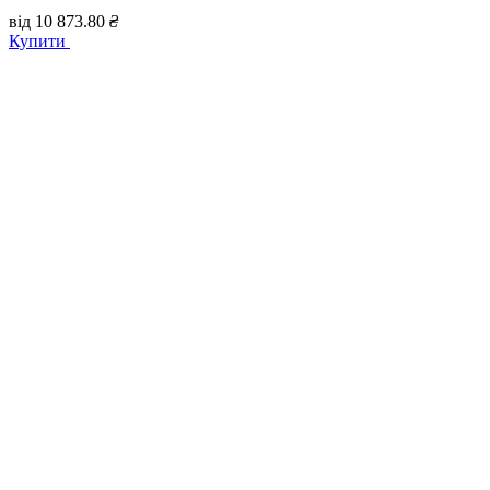
від
10 873.80
₴
Купити