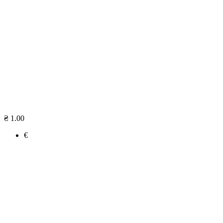
₴ 1.00
€