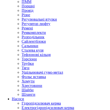
ПММ
Поршні
Провід
Різне
Регулювальні втулки
Регулятор люфту
Ремені
Ремкомплекти
Розподільник
Сайлентблоки
Сальники
Сталева куля
Тефлонові кільця
Торсіони
Трубки
Тяги
Ущільнювачі гумо-метал
Фольє вставка
Хомути
Хрестовини
Шайби
Шланги
Насоси
Гідропідсилювач керма
Електрогідропідсилювач керма