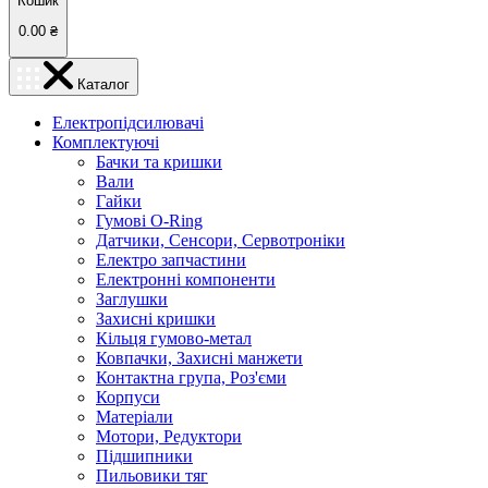
Кошик
0.00
₴
Каталог
Електропідсилювачі
Комплектуючі
Бачки та кришки
Вали
Гайки
Гумові O-Ring
Датчики, Сенсори, Сервотроніки
Електро запчастини
Електронні компоненти
Заглушки
Захисні кришки
Кільця гумово-метал
Ковпачки, Захисні манжети
Контактна група, Роз'єми
Корпуси
Матеріали
Мотори, Редуктори
Підшипники
Пильовики тяг