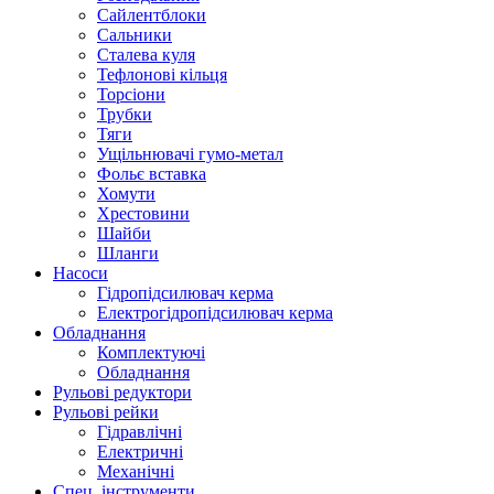
Сайлентблоки
Сальники
Сталева куля
Тефлонові кільця
Торсіони
Трубки
Тяги
Ущільнювачі гумо-метал
Фольє вставка
Хомути
Хрестовини
Шайби
Шланги
Насоси
Гідропідсилювач керма
Електрогідропідсилювач керма
Обладнання
Комплектуючі
Обладнання
Рульові редуктори
Рульові рейки
Гідравлічні
Електричні
Механічні
Спец. інструменти