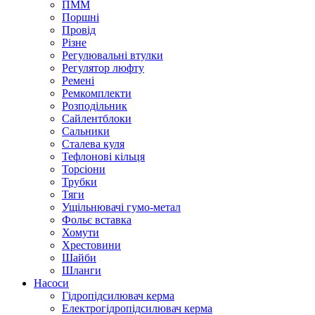
ПММ
Поршні
Провід
Різне
Регулювальні втулки
Регулятор люфту
Ремені
Ремкомплекти
Розподільник
Сайлентблоки
Сальники
Сталева куля
Тефлонові кільця
Торсіони
Трубки
Тяги
Ущільнювачі гумо-метал
Фольє вставка
Хомути
Хрестовини
Шайби
Шланги
Насоси
Гідропідсилювач керма
Електрогідропідсилювач керма