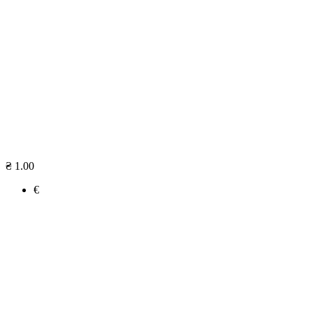
₴ 1.00
€