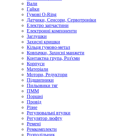
Вали
Гайки
Гумові O-Ring
Датчики, Сенсори, Сервотроніки
Електро запчастини
Електронні компоненти
Заглушки
Захисні кришки
Кільця гумово-метал
Ковпачки, Захисні манжети
Контактна група, Роз'єми
Корпуси
Матеріали
Мотори, Редуктори
Підшипники
Пильовики тяг
ПММ
Поршні
Провід
Різне
Регулювальні втулки
Регулятор люфту
Ремені
Ремкомплекти
Розподільник