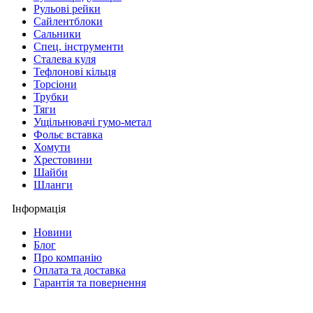
Рульові рейки
Сайлентблоки
Сальники
Спец. інструменти
Сталева куля
Тефлонові кільця
Торсіони
Трубки
Тяги
Ущільнювачі гумо-метал
Фольє вставка
Хомути
Хрестовини
Шайби
Шланги
Інформація
Новини
Блог
Про компанію
Оплата та доставка
Гарантія та повернення