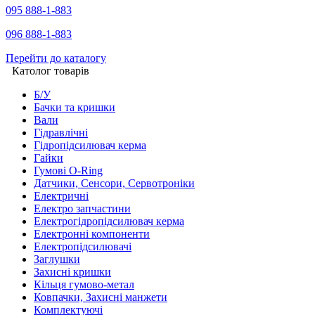
095 888-1-883
096 888-1-883
Перейти до каталогу
Католог товарів
Б/У
Бачки та кришки
Вали
Гідравлічні
Гідропідсилювач керма
Гайки
Гумові O-Ring
Датчики, Сенсори, Сервотроніки
Електричні
Електро запчастини
Електрогідропідсилювач керма
Електронні компоненти
Електропідсилювачі
Заглушки
Захисні кришки
Кільця гумово-метал
Ковпачки, Захисні манжети
Комплектуючі