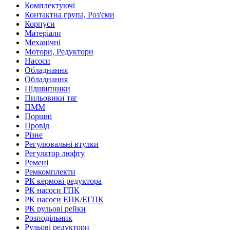
Комплектуючі
Контактна група, Роз'єми
Корпуси
Матеріали
Механічні
Мотори, Редуктори
Насоси
Обладнання
Обладнання
Підшипники
Пильовики тяг
ПММ
Поршні
Провід
Різне
Регулювальні втулки
Регулятор люфту
Ремені
Ремкомплекти
РК кермові редуктора
РК насоси ГПК
РК насоси ЕПК/ЕГПК
РК рульові рейки
Розподільник
Рульові редуктори