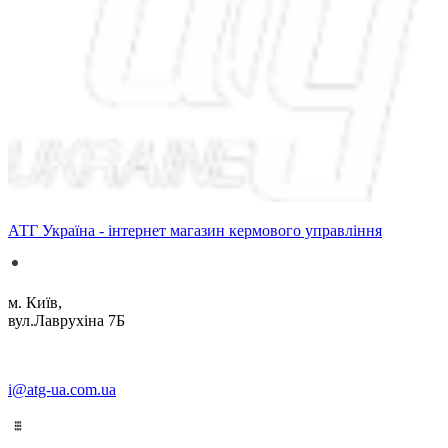
АТГ Україна - інтернет магазин кермового управління
м. Київ,
вул.Лаврухіна 7Б
i@atg-ua.com.ua