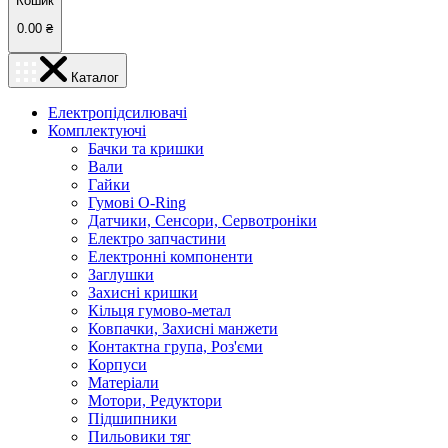
Кошик
0.00
₴
Каталог
Електропідсилювачі
Комплектуючі
Бачки та кришки
Вали
Гайки
Гумові O-Ring
Датчики, Сенсори, Сервотроніки
Електро запчастини
Електронні компоненти
Заглушки
Захисні кришки
Кільця гумово-метал
Ковпачки, Захисні манжети
Контактна група, Роз'єми
Корпуси
Матеріали
Мотори, Редуктори
Підшипники
Пильовики тяг