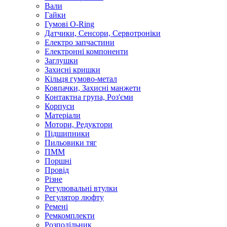
Вали
Гайки
Гумові O-Ring
Датчики, Сенсори, Сервотроніки
Електро запчастини
Електронні компоненти
Заглушки
Захисні кришки
Кільця гумово-метал
Ковпачки, Захисні манжети
Контактна група, Роз'єми
Корпуси
Матеріали
Мотори, Редуктори
Підшипники
Пильовики тяг
ПММ
Поршні
Провід
Різне
Регулювальні втулки
Регулятор люфту
Ремені
Ремкомплекти
Розподільник