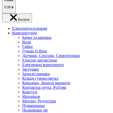
Кошик
0.00
₴
Каталог
Електропідсилювачі
Комплектуючі
Бачки та кришки
Вали
Гайки
Гумові O-Ring
Датчики, Сенсори, Сервотроніки
Електро запчастини
Електронні компоненти
Заглушки
Захисні кришки
Кільця гумово-метал
Ковпачки, Захисні манжети
Контактна група, Роз'єми
Корпуси
Матеріали
Мотори, Редуктори
Підшипники
Пильовики тяг