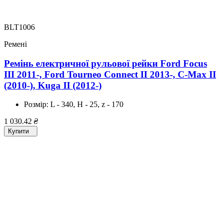
BLT1006
Ремені
Ремінь електричної рульової рейки Ford Focus
III 2011-, Ford Tourneo Connect II 2013-, C-Max II
(2010-), Kuga II (2012-)
Розмір:
L - 340, H - 25, z - 170
1 030.42
₴
Купити