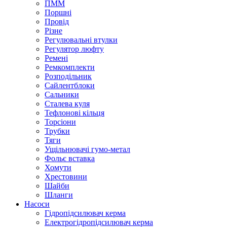
ПММ
Поршні
Провід
Різне
Регулювальні втулки
Регулятор люфту
Ремені
Ремкомплекти
Розподільник
Сайлентблоки
Сальники
Сталева куля
Тефлонові кільця
Торсіони
Трубки
Тяги
Ущільнювачі гумо-метал
Фольє вставка
Хомути
Хрестовини
Шайби
Шланги
Насоси
Гідропідсилювач керма
Електрогідропідсилювач керма