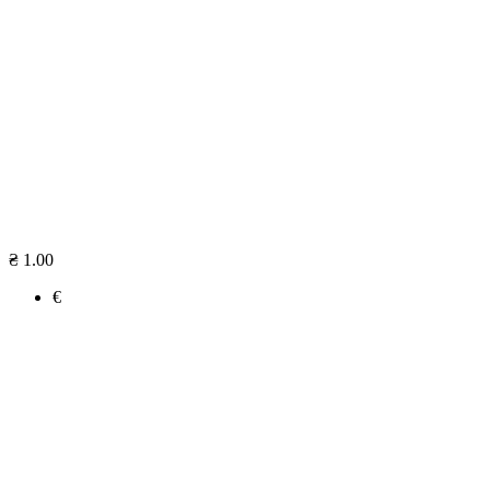
₴ 1.00
€