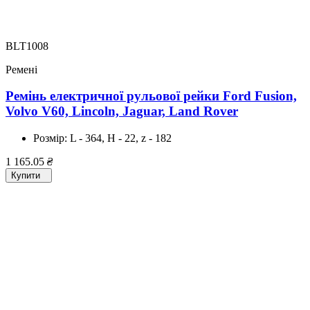
BLT1008
Ремені
Ремінь електричної рульової рейки Ford Fusion,
Volvo V60, Lincoln, Jaguar, Land Rover
Розмір:
L - 364, H - 22, z - 182
1 165.05
₴
Купити