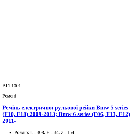
BLT1001
Ремені
Ремінь електричної рульової рейки Bmw 5 series
(F10, F18) 2009-2013; Bmw 6 series (F06, F13, F12)
2011-
Розмір:
L - 308, H - 34, z - 154