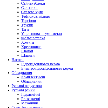
Сайлентблоки
Сальники
Сталева куля
Тефлонові кільця
Торсіони
Трубки
Тяги
Ущільнювачі гумо-метал
Фольє вставка
Хомути
Хрестовини
Шайби
Шланги
Насоси
Гідропідсилювач керма
Електрогідропідсилювач керма
Обладнання
Комплектуючі
Обладнання
Рульові редуктори
Рульові рейки
Гідравлічні
Електричні
Механічні
Спец. інструменти