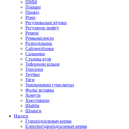
ПММ
Поршні
Провід
Різне
Регулювальні втулки
Регулятор люфту
Ремені
Ремкомплекти
Розподільник
Сайлентблоки
Сальники
Сталева куля
Тефлонові кільця
Торсіони
Трубки
Тяги
Ущільнювачі гумо-метал
Фольє вставка
Хомути
Хрестовини
Шайби
Шланги
Насоси
Гідропідсилювач керма
Електрогідропідсилювач керма