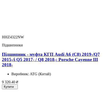
HHZ4322NW
Підшипники
Підшипник - муфта КГП Audi A6 (C8) 2019-/Q7
2015-/i Q5 2017- / Q8 2018-; Porsche Cayenne III
2018-
Виробник:
ATG (Китай)
9 320.40
₴
Купити