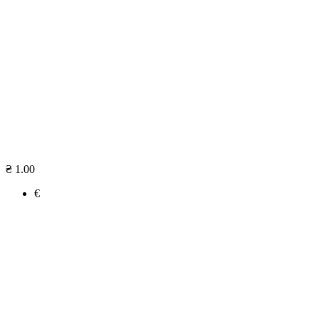
₴ 1.00
€