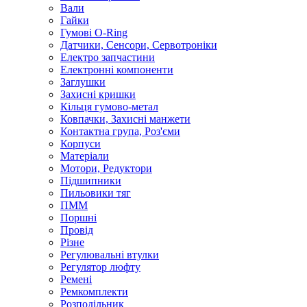
Вали
Гайки
Гумові O-Ring
Датчики, Сенсори, Сервотроніки
Електро запчастини
Електронні компоненти
Заглушки
Захисні кришки
Кільця гумово-метал
Ковпачки, Захисні манжети
Контактна група, Роз'єми
Корпуси
Матеріали
Мотори, Редуктори
Підшипники
Пильовики тяг
ПММ
Поршні
Провід
Різне
Регулювальні втулки
Регулятор люфту
Ремені
Ремкомплекти
Розподільник