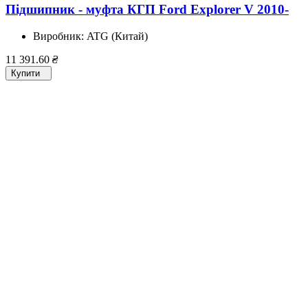
Підшипник - муфта КГП Ford Explorer V 2010-
Виробник:
ATG (Китай)
11 391.60
₴
Купити