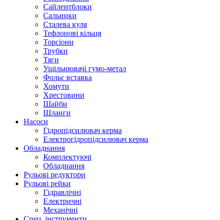
Сайлентблоки
Сальники
Сталева куля
Тефлонові кільця
Торсіони
Трубки
Тяги
Ущільнювачі гумо-метал
Фольє вставка
Хомути
Хрестовини
Шайби
Шланги
Насоси
Гідропідсилювач керма
Електрогідропідсилювач керма
Обладнання
Комплектуючі
Обладнання
Рульові редуктори
Рульові рейки
Гідравлічні
Електричні
Механічні
Спец. інструменти