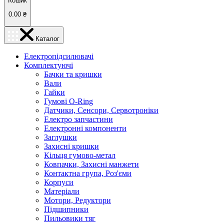
Кошик
0.00
₴
Каталог
Електропідсилювачі
Комплектуючі
Бачки та кришки
Вали
Гайки
Гумові O-Ring
Датчики, Сенсори, Сервотроніки
Електро запчастини
Електронні компоненти
Заглушки
Захисні кришки
Кільця гумово-метал
Ковпачки, Захисні манжети
Контактна група, Роз'єми
Корпуси
Матеріали
Мотори, Редуктори
Підшипники
Пильовики тяг