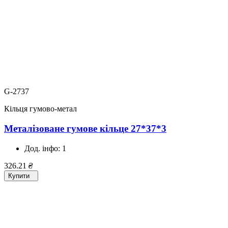
G-2737
Кільця гумово-метал
Металізоване гумове кільце 27*37*3
Дод. інфо:
1
326.21
₴
Купити