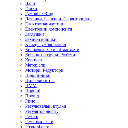
Вали
Гайки
Гумові O-Ring
Датчики, Сенсори, Сервотроніки
Електро запчастини
Електронні компоненти
Заглушки
Захисні кришки
Кільця гумово-метал
Ковпачки, Захисні манжети
Контактна група, Роз'єми
Корпуси
Матеріали
Мотори, Редуктори
Підшипники
Пильовики тяг
ПММ
Поршні
Провід
Різне
Регулювальні втулки
Регулятор люфту
Ремені
Ремкомплекти
Розподільник