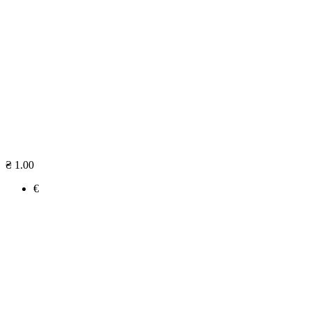
₴ 1.00
€