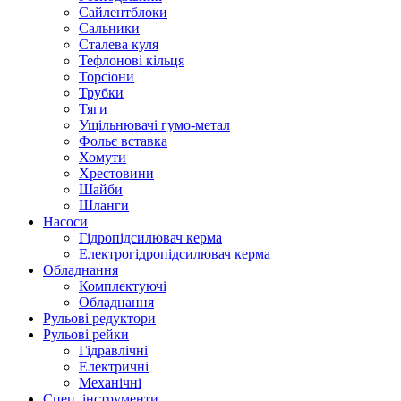
Сайлентблоки
Сальники
Сталева куля
Тефлонові кільця
Торсіони
Трубки
Тяги
Ущільнювачі гумо-метал
Фольє вставка
Хомути
Хрестовини
Шайби
Шланги
Насоси
Гідропідсилювач керма
Електрогідропідсилювач керма
Обладнання
Комплектуючі
Обладнання
Рульові редуктори
Рульові рейки
Гідравлічні
Електричні
Механічні
Спец. інструменти