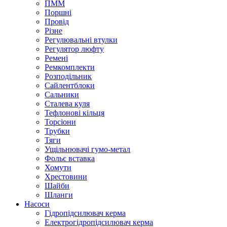
ПММ
Поршні
Провід
Різне
Регулювальні втулки
Регулятор люфту
Ремені
Ремкомплекти
Розподільник
Сайлентблоки
Сальники
Сталева куля
Тефлонові кільця
Торсіони
Трубки
Тяги
Ущільнювачі гумо-метал
Фольє вставка
Хомути
Хрестовини
Шайби
Шланги
Насоси
Гідропідсилювач керма
Електрогідропідсилювач керма