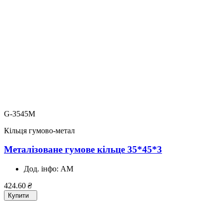
G-3545M
Кільця гумово-метал
Металізоване гумове кільце 35*45*3
Дод. інфо:
AM
424.60
₴
Купити