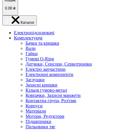
Кошик
0.00
₴
Каталог
Електропідсилювачі
Комплектуючі
Бачки та кришки
Вали
Гайки
Гумові O-Ring
Датчики, Сенсори, Сервотроніки
Електро запчастини
Електронні компоненти
Заглушки
Захисні кришки
Кільця гумово-метал
Ковпачки, Захисні манжети
Контактна група, Роз'єми
Корпуси
Матеріали
Мотори, Редуктори
Підшипники
Пильовики тяг