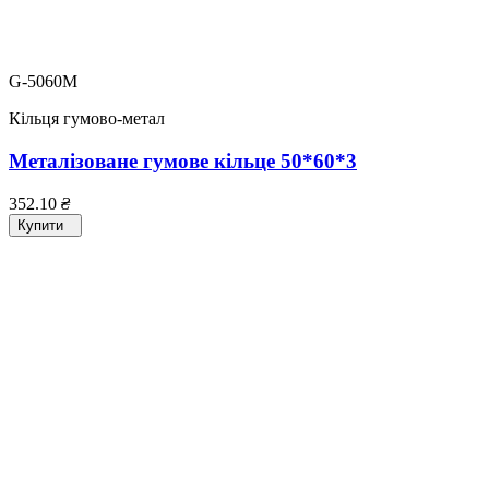
G-5060M
Кільця гумово-метал
Металізоване гумове кільце 50*60*3
352.10
₴
Купити