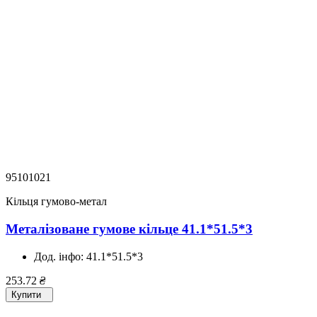
95101021
Кільця гумово-метал
Металізоване гумове кільце 41.1*51.5*3
Дод. інфо:
41.1*51.5*3
253.72
₴
Купити