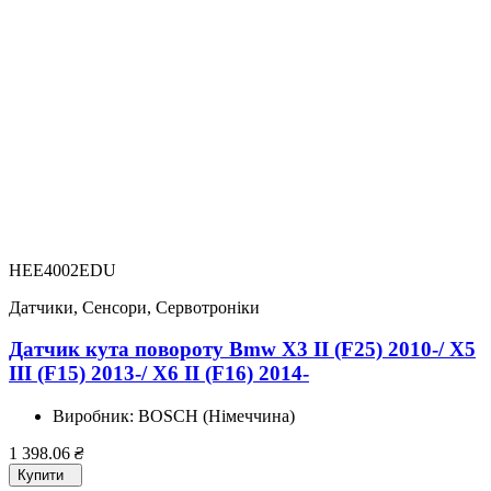
HEE4002EDU
Датчики, Сенсори, Сервотроніки
Датчик кута повороту Bmw X3 II (F25) 2010-/ X5
III (F15) 2013-/ X6 II (F16) 2014-
Виробник:
BOSCH (Німеччина)
1 398.06
₴
Купити