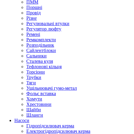
ПММ
Поршні
Провід
Різне
Регулювальні втулки
Регулятор люфту
Ремені
Ремкомплекти
Розподільник
Сайлентблоки
Сальники
Сталева куля
Тефлонові кільця
Торсіони
Трубки
Тяги
Ущільнювачі гумо-метал
Фольє вставка
Хомути
Хрестовини
Шайби
Шланги
Насоси
Гідропідсилювач керма
Електрогідропідсилювач керма