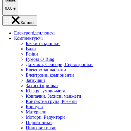
Кошик
0.00
₴
Каталог
Електропідсилювачі
Комплектуючі
Бачки та кришки
Вали
Гайки
Гумові O-Ring
Датчики, Сенсори, Сервотроніки
Електро запчастини
Електронні компоненти
Заглушки
Захисні кришки
Кільця гумово-метал
Ковпачки, Захисні манжети
Контактна група, Роз'єми
Корпуси
Матеріали
Мотори, Редуктори
Підшипники
Пильовики тяг