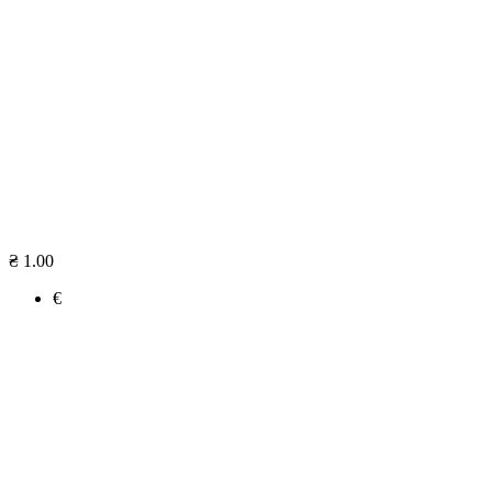
₴ 1.00
€