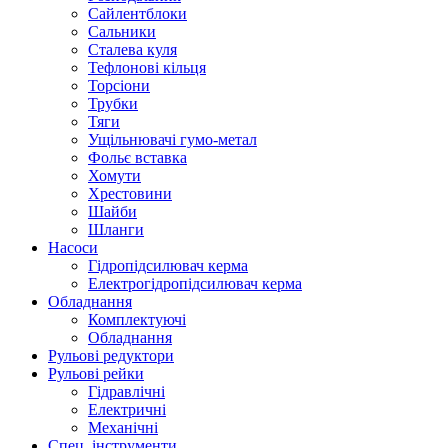
Сайлентблоки
Сальники
Сталева куля
Тефлонові кільця
Торсіони
Трубки
Тяги
Ущільнювачі гумо-метал
Фольє вставка
Хомути
Хрестовини
Шайби
Шланги
Насоси
Гідропідсилювач керма
Електрогідропідсилювач керма
Обладнання
Комплектуючі
Обладнання
Рульові редуктори
Рульові рейки
Гідравлічні
Електричні
Механічні
Спец. інструменти