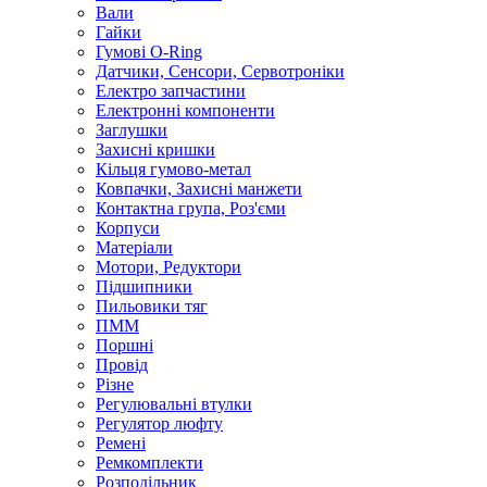
Вали
Гайки
Гумові O-Ring
Датчики, Сенсори, Сервотроніки
Електро запчастини
Електронні компоненти
Заглушки
Захисні кришки
Кільця гумово-метал
Ковпачки, Захисні манжети
Контактна група, Роз'єми
Корпуси
Матеріали
Мотори, Редуктори
Підшипники
Пильовики тяг
ПММ
Поршні
Провід
Різне
Регулювальні втулки
Регулятор люфту
Ремені
Ремкомплекти
Розподільник