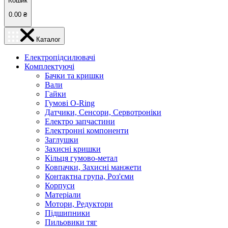
Кошик
0.00
₴
Каталог
Електропідсилювачі
Комплектуючі
Бачки та кришки
Вали
Гайки
Гумові O-Ring
Датчики, Сенсори, Сервотроніки
Електро запчастини
Електронні компоненти
Заглушки
Захисні кришки
Кільця гумово-метал
Ковпачки, Захисні манжети
Контактна група, Роз'єми
Корпуси
Матеріали
Мотори, Редуктори
Підшипники
Пильовики тяг