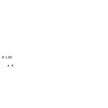
₴ 1.00
€