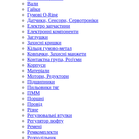
Вали
Гайки
Гумові O-Ring
Датчики, Сенсори, Сервотроніки
Електро запчастини
Електронні компоненти
Заглушки
Захисні кришки
Кільця гумово-метал
Ковпачки, Захисні манжети
Контактна група, Роз'єми
Корпуси
Матеріали
Мотори, Редуктори
Підшипники
Пильовики тяг
ПММ
Поршні
Провід
Різне
Регулювальні втулки
Регулятор люфту
Ремені
Ремкомплекти
Розподільник