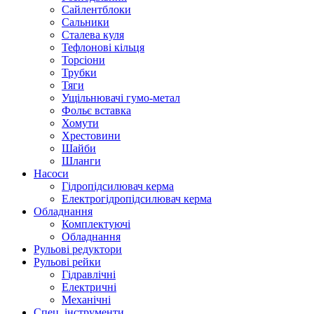
Сайлентблоки
Сальники
Сталева куля
Тефлонові кільця
Торсіони
Трубки
Тяги
Ущільнювачі гумо-метал
Фольє вставка
Хомути
Хрестовини
Шайби
Шланги
Насоси
Гідропідсилювач керма
Електрогідропідсилювач керма
Обладнання
Комплектуючі
Обладнання
Рульові редуктори
Рульові рейки
Гідравлічні
Електричні
Механічні
Спец. інструменти