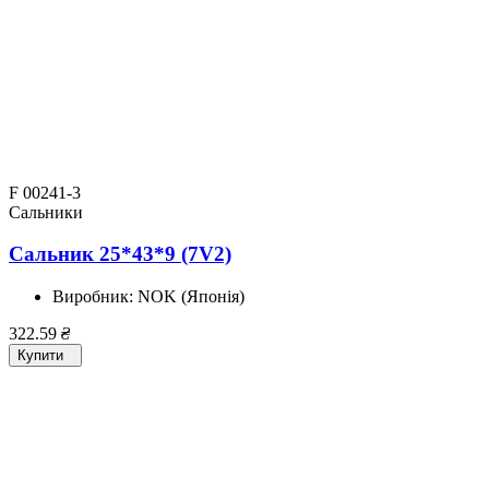
F 00241-3
Сальники
Сальник 25*43*9 (7V2)
Виробник:
NOK (Японія)
322.59
₴
Купити