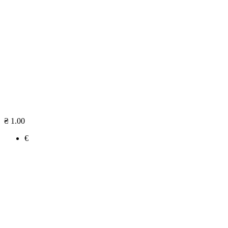
₴ 1.00
€