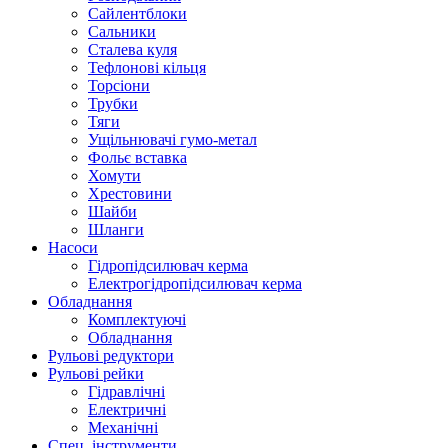
Сайлентблоки
Сальники
Сталева куля
Тефлонові кільця
Торсіони
Трубки
Тяги
Ущільнювачі гумо-метал
Фольє вставка
Хомути
Хрестовини
Шайби
Шланги
Насоси
Гідропідсилювач керма
Електрогідропідсилювач керма
Обладнання
Комплектуючі
Обладнання
Рульові редуктори
Рульові рейки
Гідравлічні
Електричні
Механічні
Спец. інструменти