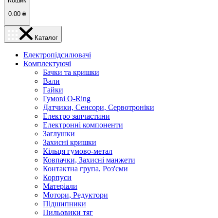
Кошик
0.00
₴
Каталог
Електропідсилювачі
Комплектуючі
Бачки та кришки
Вали
Гайки
Гумові O-Ring
Датчики, Сенсори, Сервотроніки
Електро запчастини
Електронні компоненти
Заглушки
Захисні кришки
Кільця гумово-метал
Ковпачки, Захисні манжети
Контактна група, Роз'єми
Корпуси
Матеріали
Мотори, Редуктори
Підшипники
Пильовики тяг