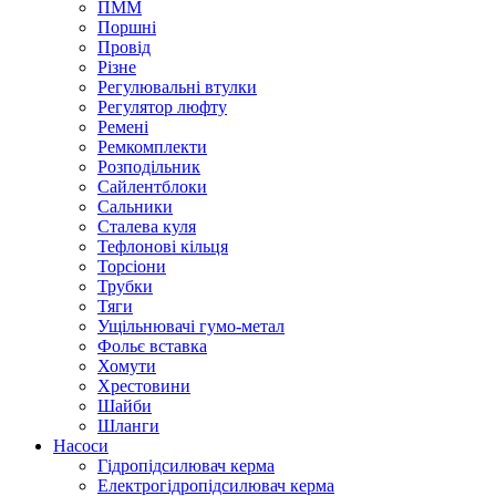
ПММ
Поршні
Провід
Різне
Регулювальні втулки
Регулятор люфту
Ремені
Ремкомплекти
Розподільник
Сайлентблоки
Сальники
Сталева куля
Тефлонові кільця
Торсіони
Трубки
Тяги
Ущільнювачі гумо-метал
Фольє вставка
Хомути
Хрестовини
Шайби
Шланги
Насоси
Гідропідсилювач керма
Електрогідропідсилювач керма