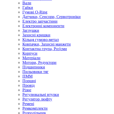
Вали
Гайки
Гумові O-Ring
Датчики, Сенсори, Сервотроніки
Електро запчастини
Електронні компоненти
Заглушки
Захисні кришки
Кільця гумово-метал
Ковпачки, Захисні манжети
Контактна група, Роз'єми
Корпуси
Матеріали
Мотори, Редуктори
Підшипники
Пильовики тяг
ПММ
Поршні
Провід
Різне
Регулювальні втулки
Регулятор люфту
Ремені
Ремкомплекти
Розподільник