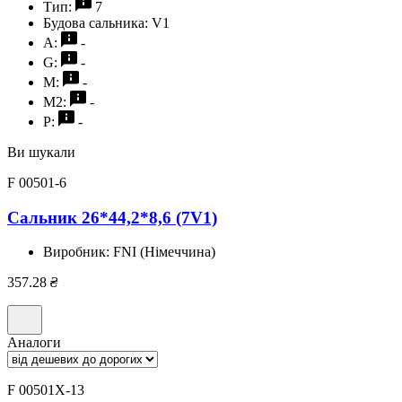
Тип:
7
Будова сальника:
V1
A:
-
G:
-
M:
-
M2:
-
P:
-
Ви шукали
F 00501-6
Сальник 26*44,2*8,6 (7V1)
Виробник:
FNI (Німеччина)
357.28
₴
Аналоги
F 00501X-13