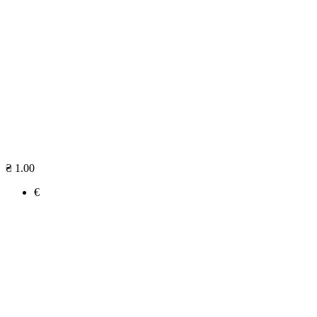
₴ 1.00
€