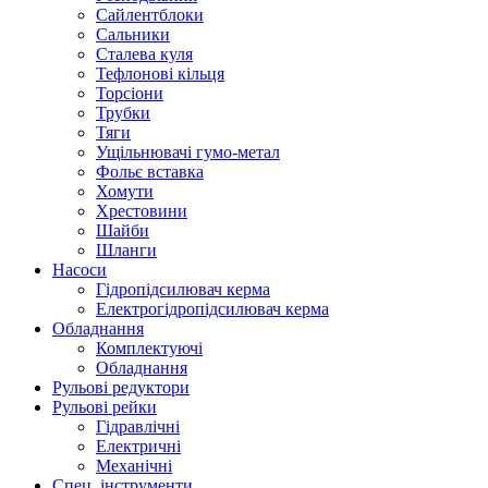
Сайлентблоки
Сальники
Сталева куля
Тефлонові кільця
Торсіони
Трубки
Тяги
Ущільнювачі гумо-метал
Фольє вставка
Хомути
Хрестовини
Шайби
Шланги
Насоси
Гідропідсилювач керма
Електрогідропідсилювач керма
Обладнання
Комплектуючі
Обладнання
Рульові редуктори
Рульові рейки
Гідравлічні
Електричні
Механічні
Спец. інструменти