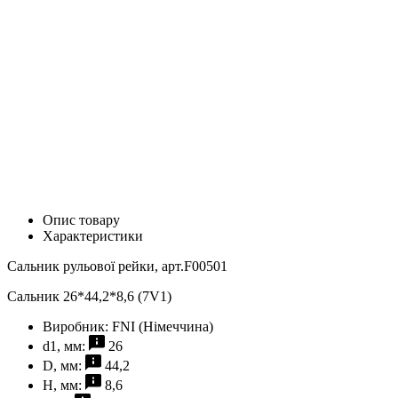
Опис товару
Характеристики
Сальник рульової рейки, арт.F00501
Сальник 26*44,2*8,6 (7V1)
Виробник:
FNI (Німеччина)
d1, мм:
26
D, мм:
44,2
H, мм:
8,6