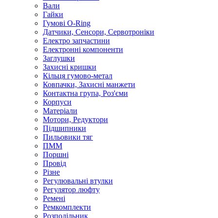
Вали
Гайки
Гумові O-Ring
Датчики, Сенсори, Сервотроніки
Електро запчастини
Електронні компоненти
Заглушки
Захисні кришки
Кільця гумово-метал
Ковпачки, Захисні манжети
Контактна група, Роз'єми
Корпуси
Матеріали
Мотори, Редуктори
Підшипники
Пильовики тяг
ПММ
Поршні
Провід
Різне
Регулювальні втулки
Регулятор люфту
Ремені
Ремкомплекти
Розподільник