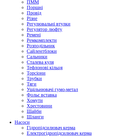
ПММ
Поршні
Провід
Різне
Регулювальні втулки
Регулятор люфту
Ремені
Ремкомплекти
Розподільник
Сайлентблоки
Сальники
Сталева куля
Тефлонові кільця
Торсіони
Трубки
Тяги
Ущільнювачі гумо-метал
Фольє вставка
Хомути
Хрестовини
Шайби
Шланги
Насоси
Гідропідсилювач керма
Електрогідропідсилювач керма