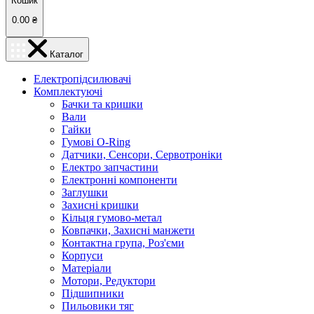
Кошик
0.00
₴
Каталог
Електропідсилювачі
Комплектуючі
Бачки та кришки
Вали
Гайки
Гумові O-Ring
Датчики, Сенсори, Сервотроніки
Електро запчастини
Електронні компоненти
Заглушки
Захисні кришки
Кільця гумово-метал
Ковпачки, Захисні манжети
Контактна група, Роз'єми
Корпуси
Матеріали
Мотори, Редуктори
Підшипники
Пильовики тяг