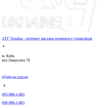
АТГ Україна - інтернет магазин кермового управління
м. Київ,
вул.Лаврухіна 7Б
i@atg-ua.com.ua
095 888-1-883
096 888-1-883