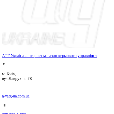
АТГ Україна - інтернет магазин кермового управління
м. Київ,
вул.Лаврухіна 7Б
i@atg-ua.com.ua