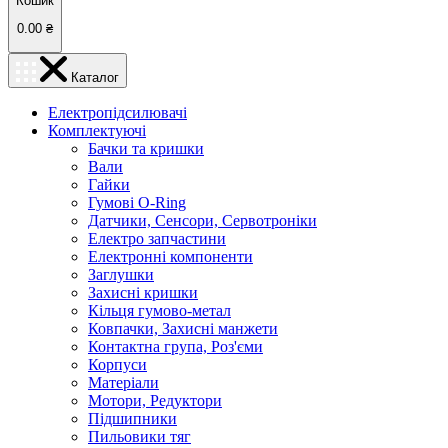
Кошик
0.00
₴
Каталог
Електропідсилювачі
Комплектуючі
Бачки та кришки
Вали
Гайки
Гумові O-Ring
Датчики, Сенсори, Сервотроніки
Електро запчастини
Електронні компоненти
Заглушки
Захисні кришки
Кільця гумово-метал
Ковпачки, Захисні манжети
Контактна група, Роз'єми
Корпуси
Матеріали
Мотори, Редуктори
Підшипники
Пильовики тяг