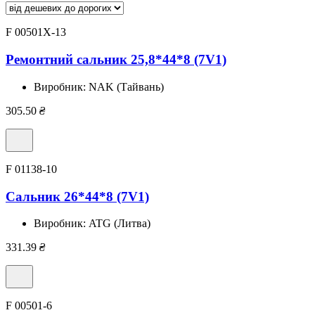
F 00501X-13
Ремонтний сальник 25,8*44*8 (7V1)
Виробник:
NAK (Тайвань)
305.50
₴
F 01138-10
Сальник 26*44*8 (7V1)
Виробник:
ATG (Литва)
331.39
₴
F 00501-6