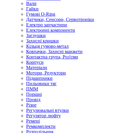
Вали
Гайки
Гумові O-Ring
Датчики, Сенсори, Сервотроніки
Електро запчастини
Електронні компоненти
Заглушки
Захисні кришки
Кільця гумово-метал
Ковпачки, Захисні манжети
Контактна група, Роз'єми
Корпуси
Матеріали
Мотори, Редуктори
Підшипники
Пильовики тяг
ПММ
Поршні
Провід
Різне
Регулювальні втулки
Регулятор люфту
Ремені
Ремкомплекти
Розподільник