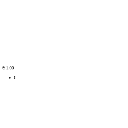
₴ 1.00
€