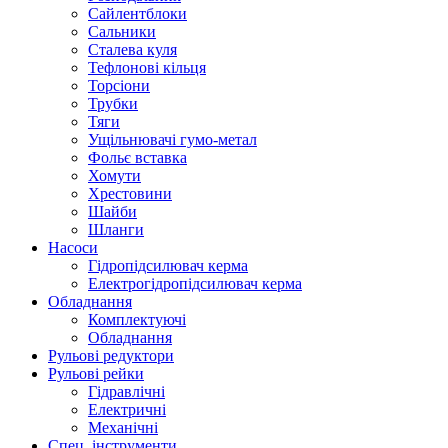
Сайлентблоки
Сальники
Сталева куля
Тефлонові кільця
Торсіони
Трубки
Тяги
Ущільнювачі гумо-метал
Фольє вставка
Хомути
Хрестовини
Шайби
Шланги
Насоси
Гідропідсилювач керма
Електрогідропідсилювач керма
Обладнання
Комплектуючі
Обладнання
Рульові редуктори
Рульові рейки
Гідравлічні
Електричні
Механічні
Спец. інструменти