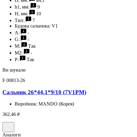
D, мм:
44,1
h1, мм:
9
H, мм:
10
Тип:
7
Будова сальника:
V1
A:
-
G:
-
M:
Так
M2:
-
P:
Так
Ви шукали
F 00813-26
Сальник 26*44,1*9/10 (7V1PM)
Виробник:
MANDO (Корея)
362.46
₴
Аналоги