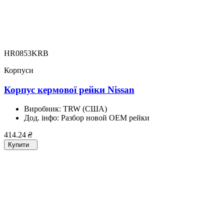
HR0853KRB
Корпуси
Корпус кермової рейки Nissan
Виробник:
TRW (США)
Дод. інфо:
Разбор новой OEM рейки
414.24
₴
Купити