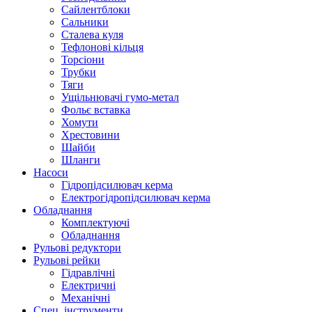
Сайлентблоки
Сальники
Сталева куля
Тефлонові кільця
Торсіони
Трубки
Тяги
Ущільнювачі гумо-метал
Фольє вставка
Хомути
Хрестовини
Шайби
Шланги
Насоси
Гідропідсилювач керма
Електрогідропідсилювач керма
Обладнання
Комплектуючі
Обладнання
Рульові редуктори
Рульові рейки
Гідравлічні
Електричні
Механічні
Спец. інструменти