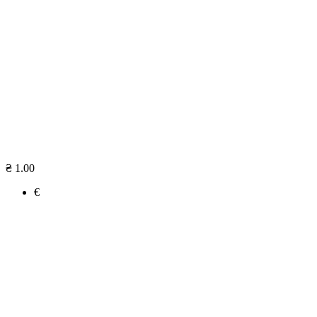
₴ 1.00
€