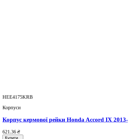
HEE4175KRB
Корпуси
Корпус кермової рейки Honda Accord IX 2013-
621.36
₴
Купити