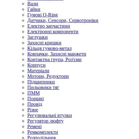
Вали
Гайки
Гумові O-Ring
Датчики, Сенсори, Сервотроніки
Електро запчастини
Електронні компоненти
Заглушки
Захисні кришки
Кільця гумово-метал
Ковпачки, Захисні манжети
Контактна група, Роз'єми
Корпуси
Матеріали
Мотори, Редуктори
Підшипники
Пильовики тяг
ПММ
Поршні
Провід
Різне
Регулювальні втулки
Регулятор люфту
Ремені
Ремкомплекти
Розподільник