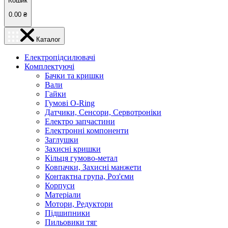
Кошик
0.00
₴
Каталог
Електропідсилювачі
Комплектуючі
Бачки та кришки
Вали
Гайки
Гумові O-Ring
Датчики, Сенсори, Сервотроніки
Електро запчастини
Електронні компоненти
Заглушки
Захисні кришки
Кільця гумово-метал
Ковпачки, Захисні манжети
Контактна група, Роз'єми
Корпуси
Матеріали
Мотори, Редуктори
Підшипники
Пильовики тяг