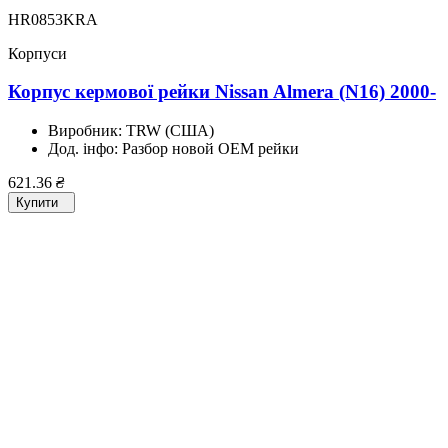
HR0853KRA
Корпуси
Корпус кермової рейки Nissan Almera (N16) 2000-
Виробник:
TRW (США)
Дод. інфо:
Разбор новой OEM рейки
621.36
₴
Купити