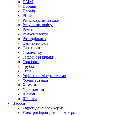
ПММ
Поршні
Провід
Різне
Регулювальні втулки
Регулятор люфту
Ремені
Ремкомплекти
Розподільник
Сайлентблоки
Сальники
Сталева куля
Тефлонові кільця
Торсіони
Трубки
Тяги
Ущільнювачі гумо-метал
Фольє вставка
Хомути
Хрестовини
Шайби
Шланги
Насоси
Гідропідсилювач керма
Електрогідропідсилювач керма