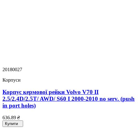
20180027
Корпуси
Корпус кермової рейки Volvo V70 II
2.5/2.4D/2.5T/ AWD/ S60 I 2000-2010 no serv. (push
in port holes)
636.89
₴
Купити