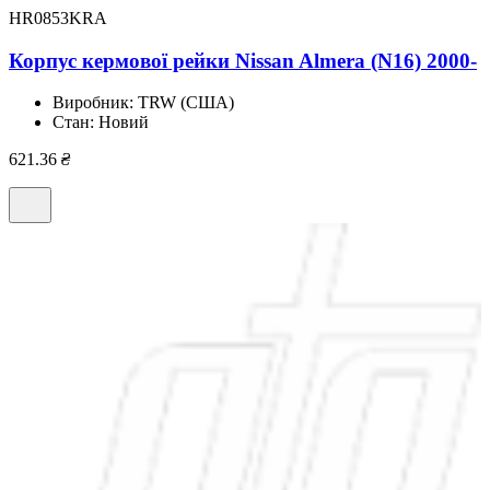
HR0853KRA
Корпус кермової рейки Nissan Almera (N16) 2000-
Виробник:
TRW (США)
Стан:
Новий
621.36
₴