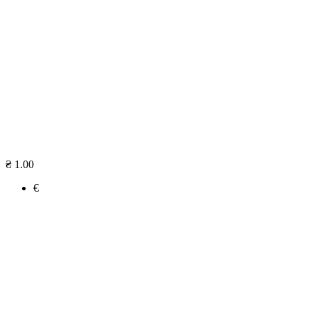
₴ 1.00
€