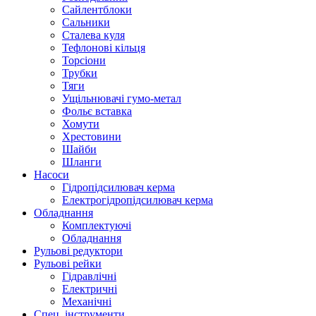
Сайлентблоки
Сальники
Сталева куля
Тефлонові кільця
Торсіони
Трубки
Тяги
Ущільнювачі гумо-метал
Фольє вставка
Хомути
Хрестовини
Шайби
Шланги
Насоси
Гідропідсилювач керма
Електрогідропідсилювач керма
Обладнання
Комплектуючі
Обладнання
Рульові редуктори
Рульові рейки
Гідравлічні
Електричні
Механічні
Спец. інструменти