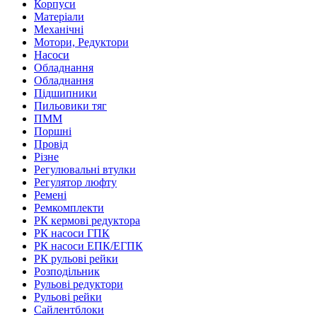
Корпуси
Матеріали
Механічні
Мотори, Редуктори
Насоси
Обладнання
Обладнання
Підшипники
Пильовики тяг
ПММ
Поршні
Провід
Різне
Регулювальні втулки
Регулятор люфту
Ремені
Ремкомплекти
РК кермові редуктора
РК насоси ГПК
РК насоси ЕПК/ЕГПК
РК рульові рейки
Розподільник
Рульові редуктори
Рульові рейки
Сайлентблоки