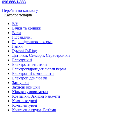
096 888-1-883
Перейти до каталогу
Католог товарів
Б/У
Бачки та кришки
Вали
Гідравлічні
Гідропідсилювач керма
Гайки
Гумові O-Ring
Датчики, Сенсори, Сервотроніки
Електричні
Електро запчастини
Електрогідропідсилювач керма
Електронні компоненти
Електропідсилювачі
Заглушки
Захисні кришки
Кільця гумово-метал
Ковпачки, Захисні манжети
Комплектуючі
Комплектуючі
Контактна група, Роз'єми