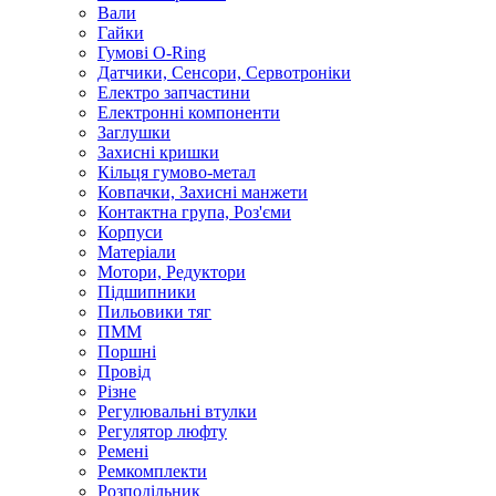
Вали
Гайки
Гумові O-Ring
Датчики, Сенсори, Сервотроніки
Електро запчастини
Електронні компоненти
Заглушки
Захисні кришки
Кільця гумово-метал
Ковпачки, Захисні манжети
Контактна група, Роз'єми
Корпуси
Матеріали
Мотори, Редуктори
Підшипники
Пильовики тяг
ПММ
Поршні
Провід
Різне
Регулювальні втулки
Регулятор люфту
Ремені
Ремкомплекти
Розподільник