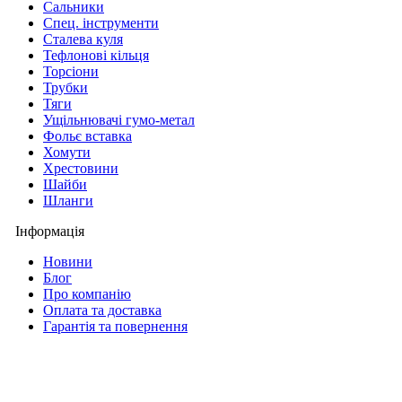
Сальники
Спец. інструменти
Сталева куля
Тефлонові кільця
Торсіони
Трубки
Тяги
Ущільнювачі гумо-метал
Фольє вставка
Хомути
Хрестовини
Шайби
Шланги
Інформація
Новини
Блог
Про компанію
Оплата та доставка
Гарантія та повернення