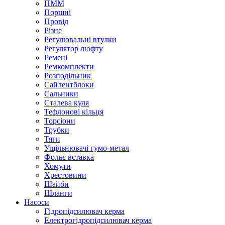
ПММ
Поршні
Провід
Різне
Регулювальні втулки
Регулятор люфту
Ремені
Ремкомплекти
Розподільник
Сайлентблоки
Сальники
Сталева куля
Тефлонові кільця
Торсіони
Трубки
Тяги
Ущільнювачі гумо-метал
Фольє вставка
Хомути
Хрестовини
Шайби
Шланги
Насоси
Гідропідсилювач керма
Електрогідропідсилювач керма