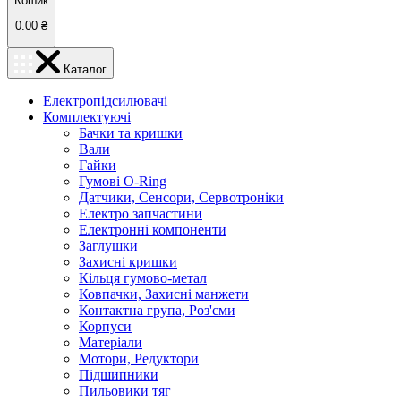
Кошик
0.00
₴
Каталог
Електропідсилювачі
Комплектуючі
Бачки та кришки
Вали
Гайки
Гумові O-Ring
Датчики, Сенсори, Сервотроніки
Електро запчастини
Електронні компоненти
Заглушки
Захисні кришки
Кільця гумово-метал
Ковпачки, Захисні манжети
Контактна група, Роз'єми
Корпуси
Матеріали
Мотори, Редуктори
Підшипники
Пильовики тяг