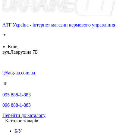
АТГ Україна - інтернет магазин кермового управління
м. Київ,
вул.Лаврухіна 7Б
i@atg-ua.com.ua
095 888-1-883
096 888-1-883
Перейти до каталогу
Католог товарів
Б/У