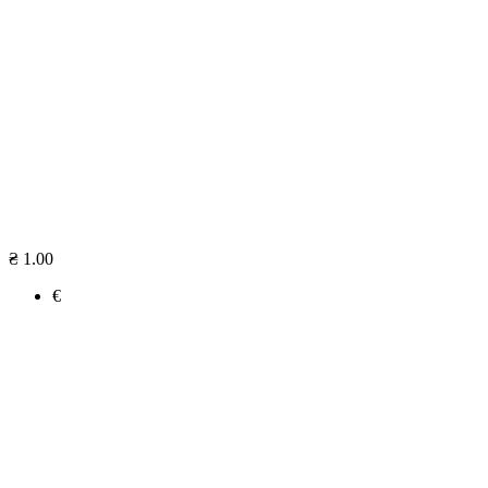
₴ 1.00
€