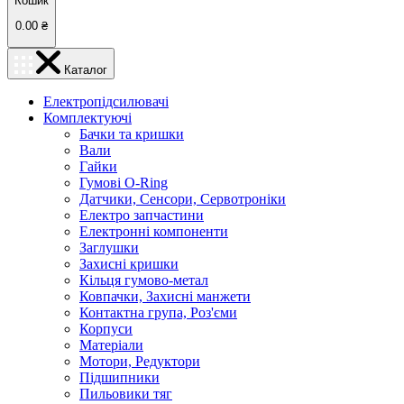
Кошик
0.00
₴
Каталог
Електропідсилювачі
Комплектуючі
Бачки та кришки
Вали
Гайки
Гумові O-Ring
Датчики, Сенсори, Сервотроніки
Електро запчастини
Електронні компоненти
Заглушки
Захисні кришки
Кільця гумово-метал
Ковпачки, Захисні манжети
Контактна група, Роз'єми
Корпуси
Матеріали
Мотори, Редуктори
Підшипники
Пильовики тяг