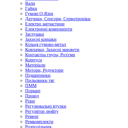
Вали
Гайки
Гумові O-Ring
Датчики, Сенсори, Сервотроніки
Електро запчастини
Електронні компоненти
Заглушки
Захисні кришки
Кільця гумово-метал
Ковпачки, Захисні манжети
Контактна група, Роз'єми
Корпуси
Матеріали
Мотори, Редуктори
Підшипники
Пильовики тяг
ПММ
Поршні
Провід
Різне
Регулювальні втулки
Регулятор люфту
Ремені
Ремкомплекти
Розподільник