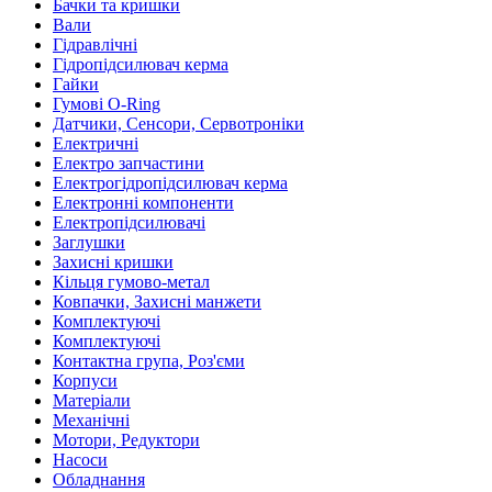
Бачки та кришки
Вали
Гідравлічні
Гідропідсилювач керма
Гайки
Гумові O-Ring
Датчики, Сенсори, Сервотроніки
Електричні
Електро запчастини
Електрогідропідсилювач керма
Електронні компоненти
Електропідсилювачі
Заглушки
Захисні кришки
Кільця гумово-метал
Ковпачки, Захисні манжети
Комплектуючі
Комплектуючі
Контактна група, Роз'єми
Корпуси
Матеріали
Механічні
Мотори, Редуктори
Насоси
Обладнання