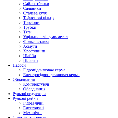
Сайлентблоки
Сальники
Сталева куля
Тефлонові кільця
Торсіони
Трубки
Тяги
Ущільнювачі гумо-метал
Фольє вставка
Хомути
Хрестовини
Шайби
Шланги
Насоси
Гідропідсилювач керма
Електрогідропідсилювач керма
Обладнання
Комплектуючі
Обладнання
Рульові редуктори
Рульові рейки
Гідравлічні
Електричні
Механічні
Спец. інструменти