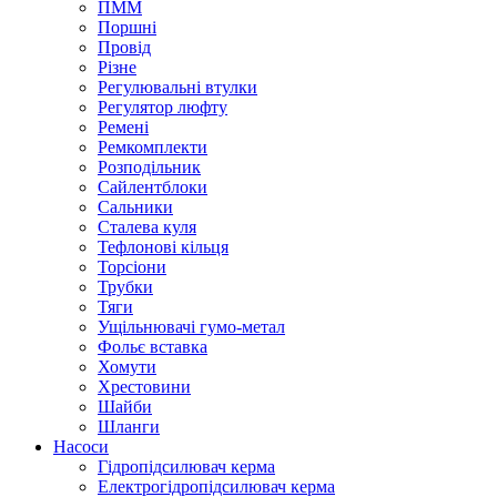
ПММ
Поршні
Провід
Різне
Регулювальні втулки
Регулятор люфту
Ремені
Ремкомплекти
Розподільник
Сайлентблоки
Сальники
Сталева куля
Тефлонові кільця
Торсіони
Трубки
Тяги
Ущільнювачі гумо-метал
Фольє вставка
Хомути
Хрестовини
Шайби
Шланги
Насоси
Гідропідсилювач керма
Електрогідропідсилювач керма