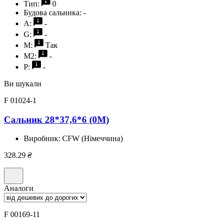
Тип:
0
Будова сальника:
-
A:
-
G:
-
M:
Так
M2:
-
P:
-
Ви шукали
F 01024-1
Сальник 28*37,6*6 (0M)
Виробник:
CFW (Німеччина)
328.29
₴
Аналоги
F 00169-11