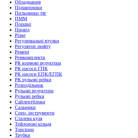
Обладнання
Підшипники
Пильовики тяг
ПММ
Поршні
Провід
Різне
Регулювальні втулки
Регулятор люфту
Ремені
Ремкомплекти
РК кермові редуктора
РК насоси ГПК
РК насоси ЕПК/ЕГПК
РК рульові рейки
Розподільник
Рульові редуктори
Рульові рейки
Сайлентблоки
Сальники
Спец. інструменти
Сталева куля
Тефлонові кільця
Торсіони
Трубки