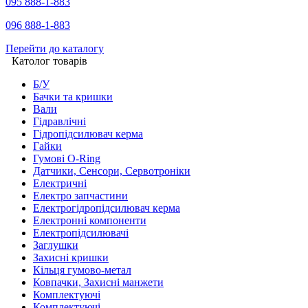
095 888-1-883
096 888-1-883
Перейти до каталогу
Католог товарів
Б/У
Бачки та кришки
Вали
Гідравлічні
Гідропідсилювач керма
Гайки
Гумові O-Ring
Датчики, Сенсори, Сервотроніки
Електричні
Електро запчастини
Електрогідропідсилювач керма
Електронні компоненти
Електропідсилювачі
Заглушки
Захисні кришки
Кільця гумово-метал
Ковпачки, Захисні манжети
Комплектуючі
Комплектуючі