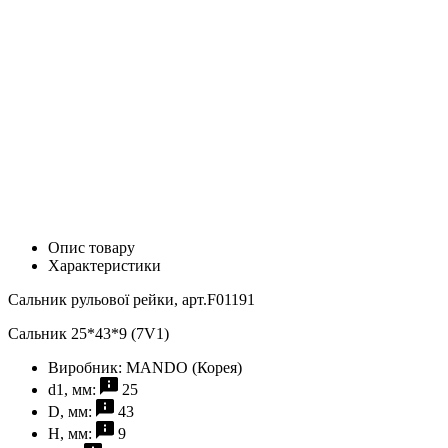
Опис товару
Характеристики
Сальник рульової рейки, арт.F01191
Сальник 25*43*9 (7V1)
Виробник:
MANDO (Корея)
d1, мм:
25
D, мм:
43
H, мм:
9