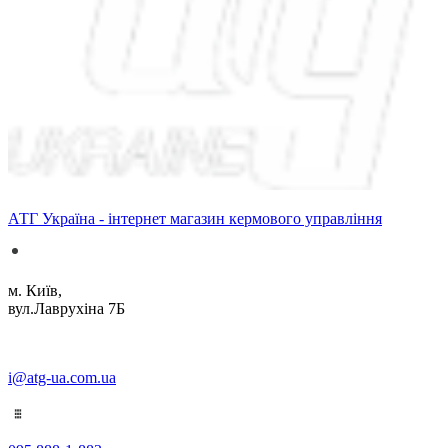
АТГ Україна - інтернет магазин кермового управління
м. Київ,
вул.Лаврухіна 7Б
i@atg-ua.com.ua