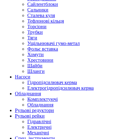
Сайлентблоки
Сальники
Сталева куля
Тефлонові кільця
Торсіони
Трубки
Тяги
Ущільнювачі гумо-метал
Фольє вставка
Хомути
Хрестовини
Шайби
Шланги
Насоси
Гідропідсилювач керма
Електрогідропідсилювач керма
Обладнання
Комплектуючі
Обладнання
Рульові редуктори
Рульові рейки
Гідравлічні
Електричні
Механічні
Спец. інструменти