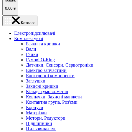
Кошик
0.00
₴
Каталог
Електропідсилювачі
Комплектуючі
Бачки та кришки
Вали
Гайки
Гумові O-Ring
Датчики, Сенсори, Сервотроніки
Електро запчастини
Електронні компоненти
Заглушки
Захисні кришки
Кільця гумово-метал
Ковпачки, Захисні манжети
Контактна група, Роз'єми
Корпуси
Матеріали
Мотори, Редуктори
Підшипники
Пильовики тяг