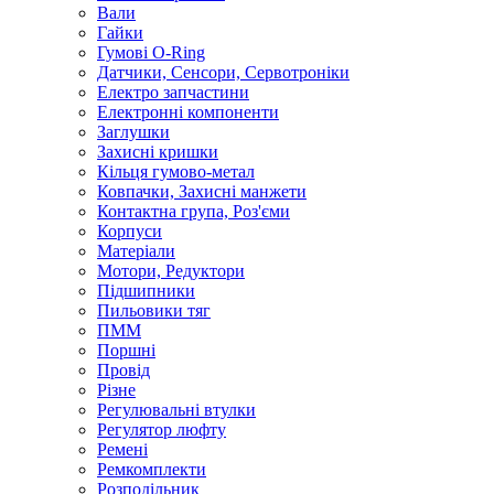
Вали
Гайки
Гумові O-Ring
Датчики, Сенсори, Сервотроніки
Електро запчастини
Електронні компоненти
Заглушки
Захисні кришки
Кільця гумово-метал
Ковпачки, Захисні манжети
Контактна група, Роз'єми
Корпуси
Матеріали
Мотори, Редуктори
Підшипники
Пильовики тяг
ПММ
Поршні
Провід
Різне
Регулювальні втулки
Регулятор люфту
Ремені
Ремкомплекти
Розподільник