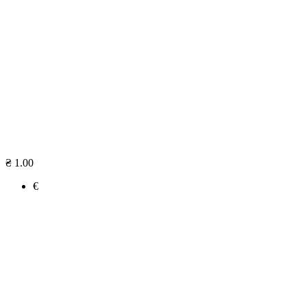
₴ 1.00
€