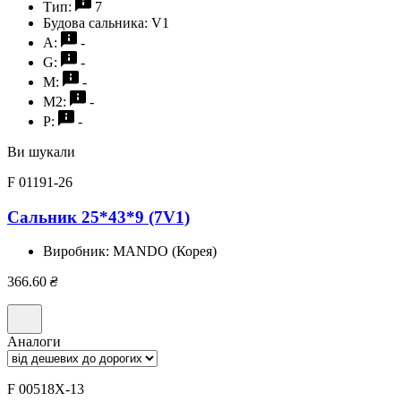
Тип:
7
Будова сальника:
V1
A:
-
G:
-
M:
-
M2:
-
P:
-
Ви шукали
F 01191-26
Сальник 25*43*9 (7V1)
Виробник:
MANDO (Корея)
366.60
₴
Аналоги
F 00518X-13