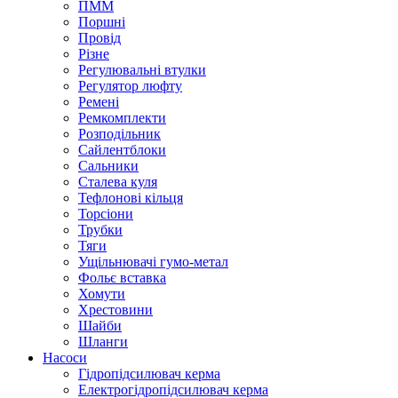
ПММ
Поршні
Провід
Різне
Регулювальні втулки
Регулятор люфту
Ремені
Ремкомплекти
Розподільник
Сайлентблоки
Сальники
Сталева куля
Тефлонові кільця
Торсіони
Трубки
Тяги
Ущільнювачі гумо-метал
Фольє вставка
Хомути
Хрестовини
Шайби
Шланги
Насоси
Гідропідсилювач керма
Електрогідропідсилювач керма