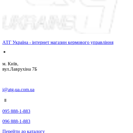
АТГ Україна - інтернет магазин кермового управління
м. Київ,
вул.Лаврухіна 7Б
i@atg-ua.com.ua
095 888-1-883
096 888-1-883
Перейти до каталогу