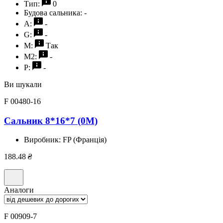
Тип:
0
Будова сальника:
-
A:
-
G:
-
M:
Так
M2:
-
P:
-
Ви шукали
F 00480-16
Сальник 8*16*7 (0M)
Виробник:
FP (Франція)
188.48
₴
Аналоги
F 00909-7