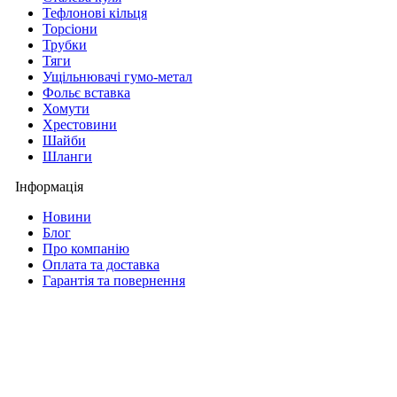
Тефлонові кільця
Торсіони
Трубки
Тяги
Ущільнювачі гумо-метал
Фольє вставка
Хомути
Хрестовини
Шайби
Шланги
Інформація
Новини
Блог
Про компанію
Оплата та доставка
Гарантія та повернення