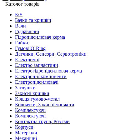
Католог товарів
Б/У
Бачки та кришки
Вали
Гідравлічні
Гідропідсилювач керма
Гайки
Гумові O-Ring
Датчики, Сенсори, Сервотроніки
Електричні
Електро запчастини
Електрогідропідсилювач керма
Електронні компоненти
Електропідсилювачі
Заглушки
Захисні кришки
Кільця гумово-метал
Ковпачки, Захисні манжети
Комплектуючі
Комплектуючі
Контактна група, Роз'єми
Корпуси
Матеріали
Механічні