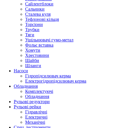
Сайлентблоки
Сальники
Сталева куля
Тефлонові кільця
Торсіони
Трубки
Тяги
Ущільнювачі гумо-метал
Фольє вставка
Хомути
Хрестовини
Шайби
Шланги
Насоси
Гідропідсилювач керма
Електрогідропідсилювач керма
Обладнання
Комплектуючі
Обладнання
Рульові редуктори
Рульові рейки
Гідравлічні
Електричні
Механічні
Спец. інструменти