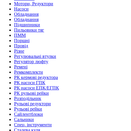
Мотори, Редуктори
Насоси
Обладнання
Обладнання
Підшипники
Пильовики тяг
ПММ
Поршні
Провід
Різне
Регулювальні втулки
Регулятор люфту
Ремені
Ремкомплекти
РК кермові редуктора
РК насоси ГПК
РК насоси ЕПК/ЕГПК
РК рульові рейки
Розподільник
Рульові редуктори
Рульові рейки
Сайлентблоки
Сальники
Спец. інструменти
Сталева куля