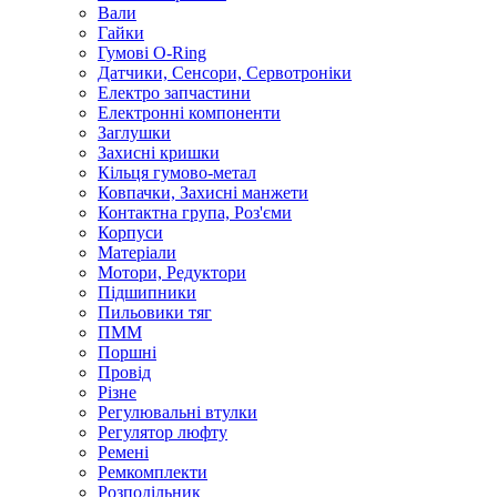
Вали
Гайки
Гумові O-Ring
Датчики, Сенсори, Сервотроніки
Електро запчастини
Електронні компоненти
Заглушки
Захисні кришки
Кільця гумово-метал
Ковпачки, Захисні манжети
Контактна група, Роз'єми
Корпуси
Матеріали
Мотори, Редуктори
Підшипники
Пильовики тяг
ПММ
Поршні
Провід
Різне
Регулювальні втулки
Регулятор люфту
Ремені
Ремкомплекти
Розподільник