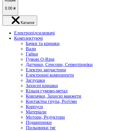
Кошик
0.00
₴
Каталог
Електропідсилювачі
Комплектуючі
Бачки та кришки
Вали
Гайки
Гумові O-Ring
Датчики, Сенсори, Сервотроніки
Електро запчастини
Електронні компоненти
Заглушки
Захисні кришки
Кільця гумово-метал
Ковпачки, Захисні манжети
Контактна група, Роз'єми
Корпуси
Матеріали
Мотори, Редуктори
Підшипники
Пильовики тяг