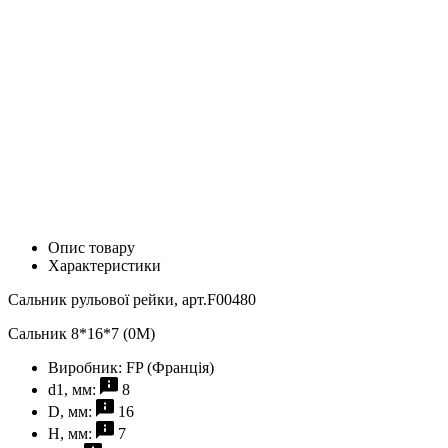
Опис товару
Характеристики
Сальник рульової рейки, арт.F00480
Сальник 8*16*7 (0M)
Виробник:
FP (Франція)
d1, мм:
8
D, мм:
16
H, мм:
7