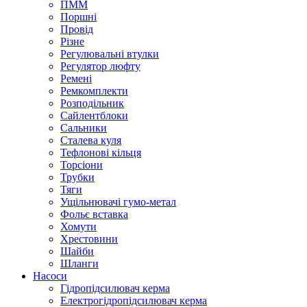
ПММ
Поршні
Провід
Різне
Регулювальні втулки
Регулятор люфту
Ремені
Ремкомплекти
Розподільник
Сайлентблоки
Сальники
Сталева куля
Тефлонові кільця
Торсіони
Трубки
Тяги
Ущільнювачі гумо-метал
Фольє вставка
Хомути
Хрестовини
Шайби
Шланги
Насоси
Гідропідсилювач керма
Електрогідропідсилювач керма