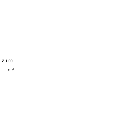
₴ 1.00
€