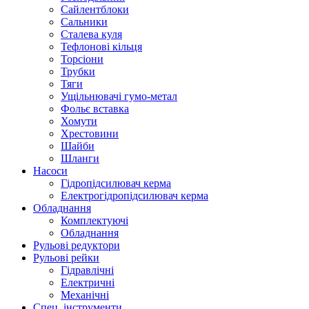
Сайлентблоки
Сальники
Сталева куля
Тефлонові кільця
Торсіони
Трубки
Тяги
Ущільнювачі гумо-метал
Фольє вставка
Хомути
Хрестовини
Шайби
Шланги
Насоси
Гідропідсилювач керма
Електрогідропідсилювач керма
Обладнання
Комплектуючі
Обладнання
Рульові редуктори
Рульові рейки
Гідравлічні
Електричні
Механічні
Спец. інструменти