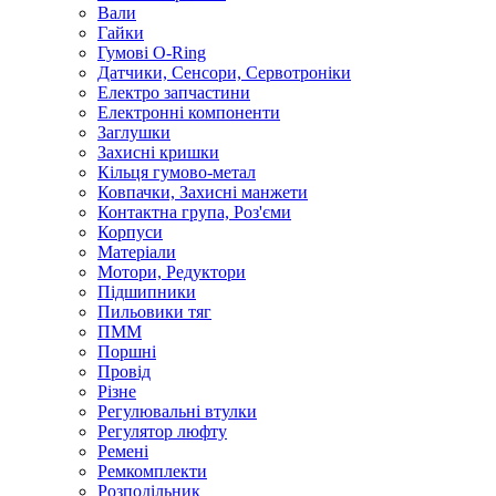
Вали
Гайки
Гумові O-Ring
Датчики, Сенсори, Сервотроніки
Електро запчастини
Електронні компоненти
Заглушки
Захисні кришки
Кільця гумово-метал
Ковпачки, Захисні манжети
Контактна група, Роз'єми
Корпуси
Матеріали
Мотори, Редуктори
Підшипники
Пильовики тяг
ПММ
Поршні
Провід
Різне
Регулювальні втулки
Регулятор люфту
Ремені
Ремкомплекти
Розподільник