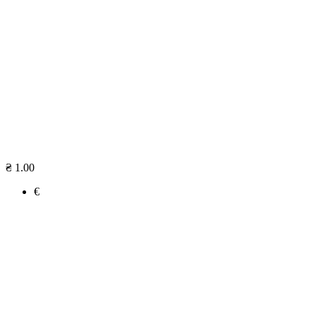
₴ 1.00
€