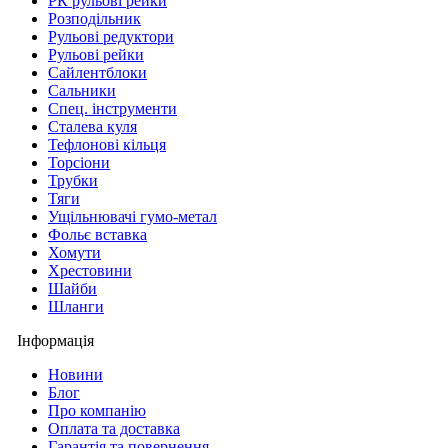
РК рульові рейки
Розподільник
Рульові редуктори
Рульові рейки
Сайлентблоки
Сальники
Спец. інструменти
Сталева куля
Тефлонові кільця
Торсіони
Трубки
Тяги
Ущільнювачі гумо-метал
Фольє вставка
Хомути
Хрестовини
Шайби
Шланги
Інформація
Новини
Блог
Про компанію
Оплата та доставка
Гарантія та повернення