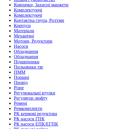
Ковпачки, Захисні манжети
Комплектуючі
Комплектуючі
Контактна група, Роз'єми
Корпуси
Матеріали
Механічні
Мотори, Редуктори
Насоси
Обладнання
Обладнання
Підшипники
Пильовики тяг
ПММ
Поршні
Провід
Різне
Регулювальні втулки
Регулятор люфту
Ремені
Ремкомплекти
РК кермові редуктора
РК насоси ГПК
РК насоси ЕПК/ЕГПК