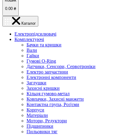
Кошик
0.00
₴
Каталог
Електропідсилювачі
Комплектуючі
Бачки та кришки
Вали
Гайки
Гумові O-Ring
Датчики, Сенсори, Сервотроніки
Електро запчастини
Електронні компоненти
Заглушки
Захисні кришки
Кільця гумово-метал
Ковпачки, Захисні манжети
Контактна група, Роз'єми
Корпуси
Матеріали
Мотори, Редуктори
Підшипники
Пильовики тяг