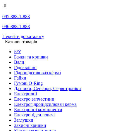
095 888-1-883
096 888-1-883
Перейти до каталогу
Католог товарів
Б/У
Бачки та кришки
Вали
Гідравлічні
Гідропідсилювач керма
Гайки
Гумові O-Ring
Датчики, Сенсори, Сервотроніки
Електричні
Електро запчастини
Електрогідропідсилювач керма
Електронні компоненти
Електропідсилювачі
Заглушки
Захисні кришки
Кільця гумово-метал