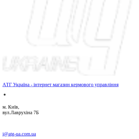
АТГ Україна - інтернет магазин кермового управління
м. Київ,
вул.Лаврухіна 7Б
i@atg-ua.com.ua