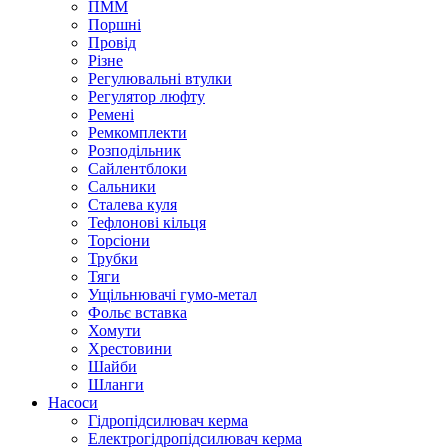
ПММ
Поршні
Провід
Різне
Регулювальні втулки
Регулятор люфту
Ремені
Ремкомплекти
Розподільник
Сайлентблоки
Сальники
Сталева куля
Тефлонові кільця
Торсіони
Трубки
Тяги
Ущільнювачі гумо-метал
Фольє вставка
Хомути
Хрестовини
Шайби
Шланги
Насоси
Гідропідсилювач керма
Електрогідропідсилювач керма