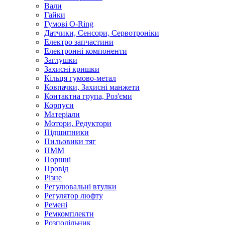
Вали
Гайки
Гумові O-Ring
Датчики, Сенсори, Сервотроніки
Електро запчастини
Електронні компоненти
Заглушки
Захисні кришки
Кільця гумово-метал
Ковпачки, Захисні манжети
Контактна група, Роз'єми
Корпуси
Матеріали
Мотори, Редуктори
Підшипники
Пильовики тяг
ПММ
Поршні
Провід
Різне
Регулювальні втулки
Регулятор люфту
Ремені
Ремкомплекти
Розподільник