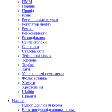
ПММ
Поршні
Провід
Різне
Регулювальні втулки
Регулятор люфту
Ремені
Ремкомплекти
Розподільник
Сайлентблоки
Сальники
Сталева куля
Тефлонові кільця
Торсіони
Трубки
Тяги
Ущільнювачі гумо-метал
Фольє вставка
Хомути
Хрестовини
Шайби
Шланги
Насоси
Гідропідсилювач керма
Електрогідропідсилювач керма