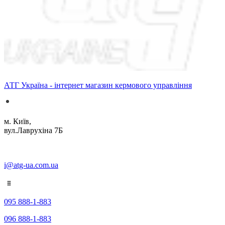
АТГ Україна - інтернет магазин кермового управління
м. Київ,
вул.Лаврухіна 7Б
i@atg-ua.com.ua
095 888-1-883
096 888-1-883