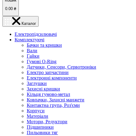
Кошик
0.00
₴
Каталог
Електропідсилювачі
Комплектуючі
Бачки та кришки
Вали
Гайки
Гумові O-Ring
Датчики, Сенсори, Сервотроніки
Електро запчастини
Електронні компоненти
Заглушки
Захисні кришки
Кільця гумово-метал
Ковпачки, Захисні манжети
Контактна група, Роз'єми
Корпуси
Матеріали
Мотори, Редуктори
Підшипники
Пильовики тяг