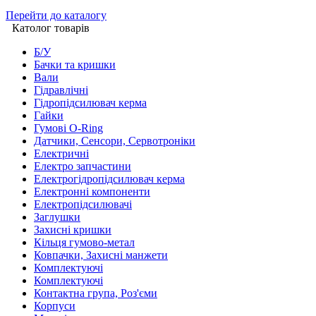
Перейти до каталогу
Католог товарів
Б/У
Бачки та кришки
Вали
Гідравлічні
Гідропідсилювач керма
Гайки
Гумові O-Ring
Датчики, Сенсори, Сервотроніки
Електричні
Електро запчастини
Електрогідропідсилювач керма
Електронні компоненти
Електропідсилювачі
Заглушки
Захисні кришки
Кільця гумово-метал
Ковпачки, Захисні манжети
Комплектуючі
Комплектуючі
Контактна група, Роз'єми
Корпуси