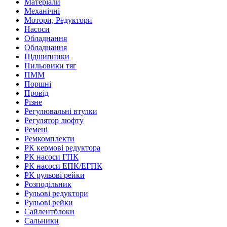
Матеріали
Механічні
Мотори, Редуктори
Насоси
Обладнання
Обладнання
Підшипники
Пильовики тяг
ПММ
Поршні
Провід
Різне
Регулювальні втулки
Регулятор люфту
Ремені
Ремкомплекти
РК кермові редуктора
РК насоси ГПК
РК насоси ЕПК/ЕГПК
РК рульові рейки
Розподільник
Рульові редуктори
Рульові рейки
Сайлентблоки
Сальники