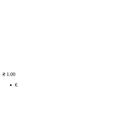
₴ 1.00
€