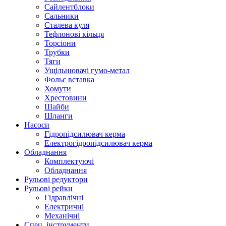
Сайлентблоки
Сальники
Сталева куля
Тефлонові кільця
Торсіони
Трубки
Тяги
Ущільнювачі гумо-метал
Фольє вставка
Хомути
Хрестовини
Шайби
Шланги
Насоси
Гідропідсилювач керма
Електрогідропідсилювач керма
Обладнання
Комплектуючі
Обладнання
Рульові редуктори
Рульові рейки
Гідравлічні
Електричні
Механічні
Спец. інструменти