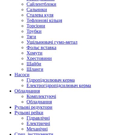
Сайлентблоки
Сальники
Сталева куля
Тефлонові кільця
Торсіони
Трубки
Тяги
Ущільнювачі гумо-метал
Фольє вставка
Хомути
Хрестовини
Шайби
Шланги
Насоси
Гідропідсилювач керма
Електрогідропідсилювач керма
Обладнання
Комплектуючі
Обладнання
Рульові редуктори
Рульові рейки
Гідравлічні
Електричні
Механічні
Спец. інструменти