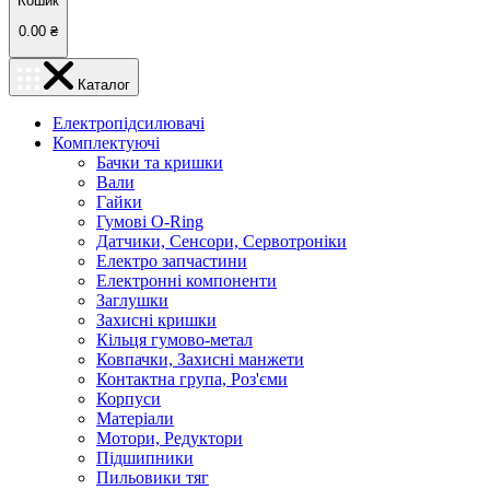
Кошик
0.00
₴
Каталог
Електропідсилювачі
Комплектуючі
Бачки та кришки
Вали
Гайки
Гумові O-Ring
Датчики, Сенсори, Сервотроніки
Електро запчастини
Електронні компоненти
Заглушки
Захисні кришки
Кільця гумово-метал
Ковпачки, Захисні манжети
Контактна група, Роз'єми
Корпуси
Матеріали
Мотори, Редуктори
Підшипники
Пильовики тяг