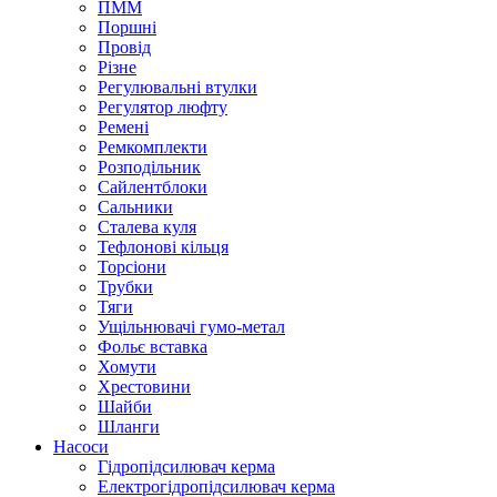
ПММ
Поршні
Провід
Різне
Регулювальні втулки
Регулятор люфту
Ремені
Ремкомплекти
Розподільник
Сайлентблоки
Сальники
Сталева куля
Тефлонові кільця
Торсіони
Трубки
Тяги
Ущільнювачі гумо-метал
Фольє вставка
Хомути
Хрестовини
Шайби
Шланги
Насоси
Гідропідсилювач керма
Електрогідропідсилювач керма