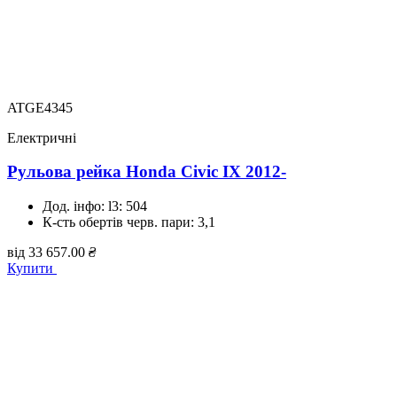
ATGE4345
Електричні
Рульова рейка Honda Civic IX 2012-
Дод. інфо:
l3: 504
К-сть обертів черв. пари:
3,1
від
33 657.00
₴
Купити