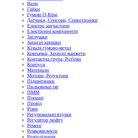
Вали
Гайки
Гумові O-Ring
Датчики, Сенсори, Сервотроніки
Електро запчастини
Електронні компоненти
Заглушки
Захисні кришки
Кільця гумово-метал
Ковпачки, Захисні манжети
Контактна група, Роз'єми
Корпуси
Матеріали
Мотори, Редуктори
Підшипники
Пильовики тяг
ПММ
Поршні
Провід
Різне
Регулювальні втулки
Регулятор люфту
Ремені
Ремкомплекти
Розподільник