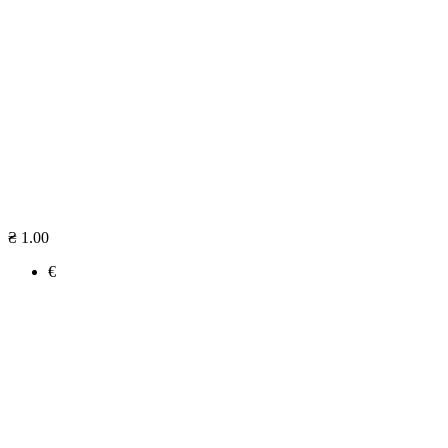
₴ 1.00
€