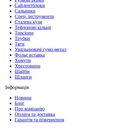
Сайлентблоки
Сальники
Спец. інструменти
Сталева куля
Тефлонові кільця
Торсіони
Трубки
Тяги
Ущільнювачі гумо-метал
Фольє вставка
Хомути
Хрестовини
Шайби
Шланги
Інформація
Новини
Блог
Про компанію
Оплата та доставка
Гарантія та повернення