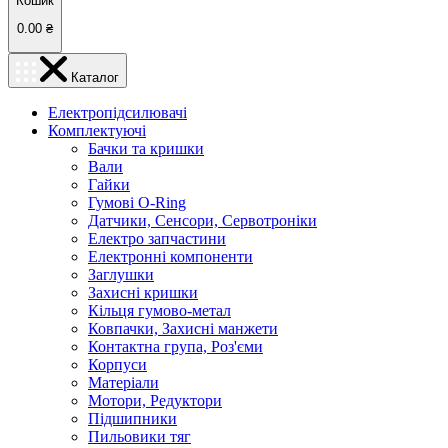
Кошик
0.00
₴
Каталог
Електропідсилювачі
Комплектуючі
Бачки та кришки
Вали
Гайки
Гумові O-Ring
Датчики, Сенсори, Сервотроніки
Електро запчастини
Електронні компоненти
Заглушки
Захисні кришки
Кільця гумово-метал
Ковпачки, Захисні манжети
Контактна група, Роз'єми
Корпуси
Матеріали
Мотори, Редуктори
Підшипники
Пильовики тяг