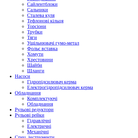
Сайлентблоки
Сальники
Сталева куля
Тефлонові кільця
Торсіони
Трубки
Тяги
Ущільнювачі гумо-метал
Фольє вставка
Хомути
Хрестовини
Шайби
Шланги
Насоси
Гідропідсилювач керма
Електрогідропідсилювач керма
Обладнання
Комплектуючі
Обладнання
Рульові редуктори
Рульові рейки
Гідравлічні
Електричні
Механічні
Спец. інструменти