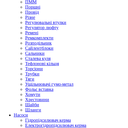
ПММ
Поршні
Провід
Різне
Регулювальні втулки
Регулятор люфту
Ремені
Ремкомплекти
Розподільник
Сайлентблоки
Сальники
Сталева куля
Тефлонові кільця
Торсіони
Трубки
Тяги
Ущільнювачі гумо-метал
Фольє вставка
Хомути
Хрестовини
Шайби
Шланги
Насоси
Гідропідсилювач керма
Електрогідропідсилювач керма