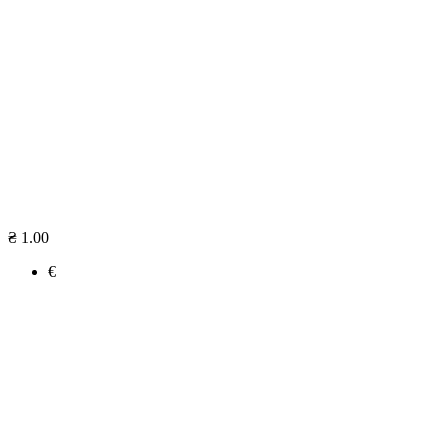
₴ 1.00
€