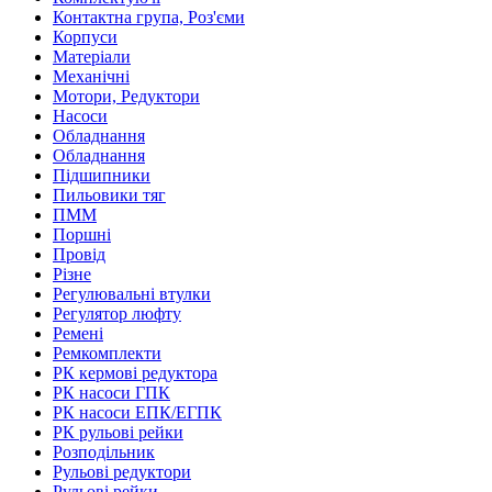
Контактна група, Роз'єми
Корпуси
Матеріали
Механічні
Мотори, Редуктори
Насоси
Обладнання
Обладнання
Підшипники
Пильовики тяг
ПММ
Поршні
Провід
Різне
Регулювальні втулки
Регулятор люфту
Ремені
Ремкомплекти
РК кермові редуктора
РК насоси ГПК
РК насоси ЕПК/ЕГПК
РК рульові рейки
Розподільник
Рульові редуктори
Рульові рейки