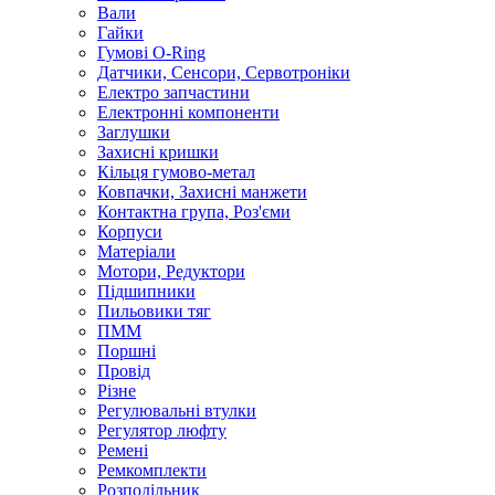
Вали
Гайки
Гумові O-Ring
Датчики, Сенсори, Сервотроніки
Електро запчастини
Електронні компоненти
Заглушки
Захисні кришки
Кільця гумово-метал
Ковпачки, Захисні манжети
Контактна група, Роз'єми
Корпуси
Матеріали
Мотори, Редуктори
Підшипники
Пильовики тяг
ПММ
Поршні
Провід
Різне
Регулювальні втулки
Регулятор люфту
Ремені
Ремкомплекти
Розподільник