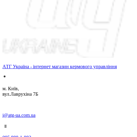
АТГ Україна - інтернет магазин кермового управління
м. Київ,
вул.Лаврухіна 7Б
i@atg-ua.com.ua