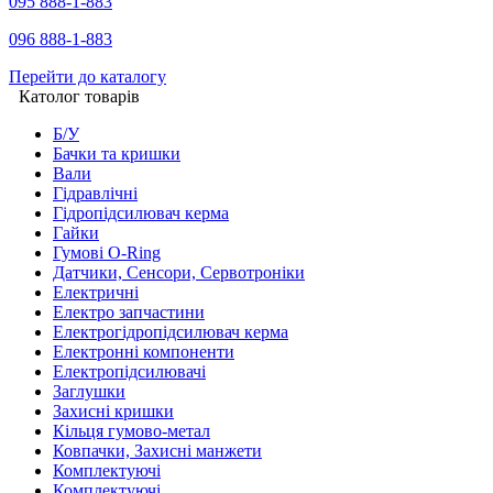
095 888-1-883
096 888-1-883
Перейти до каталогу
Католог товарів
Б/У
Бачки та кришки
Вали
Гідравлічні
Гідропідсилювач керма
Гайки
Гумові O-Ring
Датчики, Сенсори, Сервотроніки
Електричні
Електро запчастини
Електрогідропідсилювач керма
Електронні компоненти
Електропідсилювачі
Заглушки
Захисні кришки
Кільця гумово-метал
Ковпачки, Захисні манжети
Комплектуючі
Комплектуючі