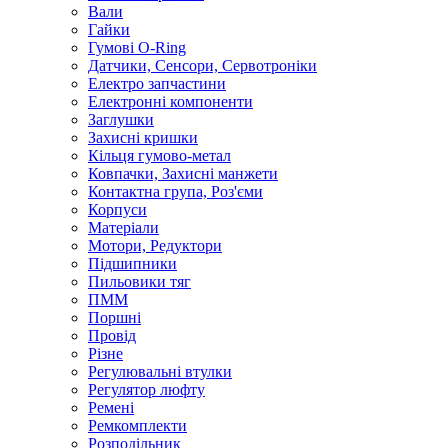
Вали
Гайки
Гумові O-Ring
Датчики, Сенсори, Сервотроніки
Електро запчастини
Електронні компоненти
Заглушки
Захисні кришки
Кільця гумово-метал
Ковпачки, Захисні манжети
Контактна група, Роз'єми
Корпуси
Матеріали
Мотори, Редуктори
Підшипники
Пильовики тяг
ПММ
Поршні
Провід
Різне
Регулювальні втулки
Регулятор люфту
Ремені
Ремкомплекти
Розподільник