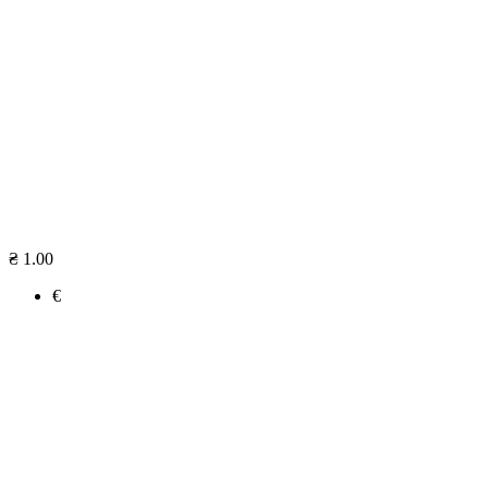
₴ 1.00
€