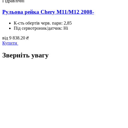
Гідравлічні
Рульова рейка Chery M11/M12 2008-
К-сть обертів черв. пари:
2,85
Під сервотроник/датчик:
Ні
від
9 838.20
₴
Купити
Зверніть увагу