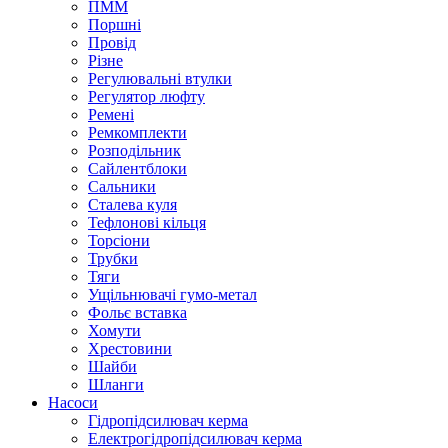
ПММ
Поршні
Провід
Різне
Регулювальні втулки
Регулятор люфту
Ремені
Ремкомплекти
Розподільник
Сайлентблоки
Сальники
Сталева куля
Тефлонові кільця
Торсіони
Трубки
Тяги
Ущільнювачі гумо-метал
Фольє вставка
Хомути
Хрестовини
Шайби
Шланги
Насоси
Гідропідсилювач керма
Електрогідропідсилювач керма