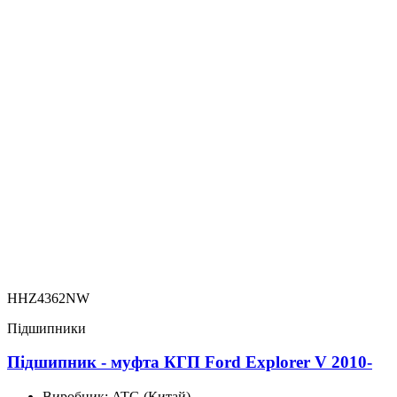
HHZ4362NW
Підшипники
Підшипник - муфта КГП Ford Explorer V 2010-
Виробник:
ATG (Китай)