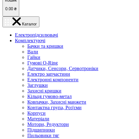
Кошик
0.00
₴
Каталог
Електропідсилювачі
Комплектуючі
Бачки та кришки
Вали
Гайки
Гумові O-Ring
Датчики, Сенсори, Сервотроніки
Електро запчастини
Електронні компоненти
Заглушки
Захисні кришки
Кільця гумово-метал
Ковпачки, Захисні манжети
Контактна група, Роз'єми
Корпуси
Матеріали
Мотори, Редуктори
Підшипники
Пильовики тяг