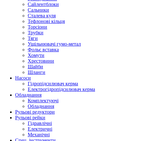
Сайлентблоки
Сальники
Сталева куля
Тефлонові кільця
Торсіони
Трубки
Тяги
Ущільнювачі гумо-метал
Фольє вставка
Хомути
Хрестовини
Шайби
Шланги
Насоси
Гідропідсилювач керма
Електрогідропідсилювач керма
Обладнання
Комплектуючі
Обладнання
Рульові редуктори
Рульові рейки
Гідравлічні
Електричні
Механічні
Спец. інструменти