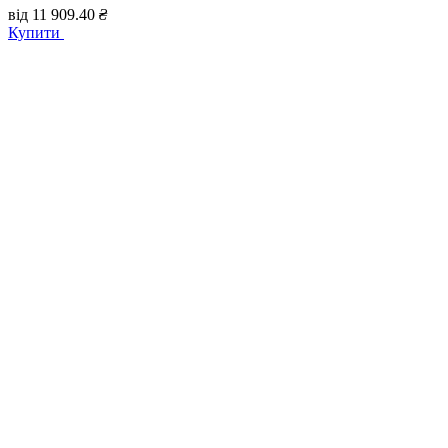
від
11 909.40
₴
Купити