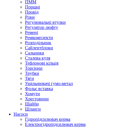
ПММ
Поршні
Провід
Різне
Регулювальні втулки
Регулятор люфту
Ремені
Ремкомплекти
Розподільник
Сайлентблоки
Сальники
Сталева куля
Тефлонові кільця
Торсіони
Трубки
Тяги
Ущільнювачі гумо-метал
Фольє вставка
Хомути
Хрестовини
Шайби
Шланги
Насоси
Гідропідсилювач керма
Електрогідропідсилювач керма