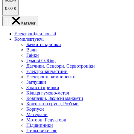
Кошик
0.00
₴
Каталог
Електропідсилювачі
Комплектуючі
Бачки та кришки
Вали
Гайки
Гумові O-Ring
Датчики, Сенсори, Сервотроніки
Електро запчастини
Електронні компоненти
Заглушки
Захисні кришки
Кільця гумово-метал
Ковпачки, Захисні манжети
Контактна група, Роз'єми
Корпуси
Матеріали
Мотори, Редуктори
Підшипники
Пильовики тяг