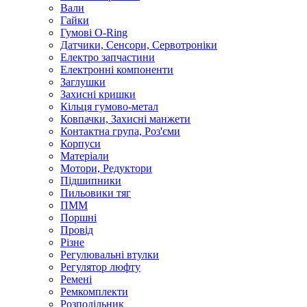
Вали
Гайки
Гумові O-Ring
Датчики, Сенсори, Сервотроніки
Електро запчастини
Електронні компоненти
Заглушки
Захисні кришки
Кільця гумово-метал
Ковпачки, Захисні манжети
Контактна група, Роз'єми
Корпуси
Матеріали
Мотори, Редуктори
Підшипники
Пильовики тяг
ПММ
Поршні
Провід
Різне
Регулювальні втулки
Регулятор люфту
Ремені
Ремкомплекти
Розподільник