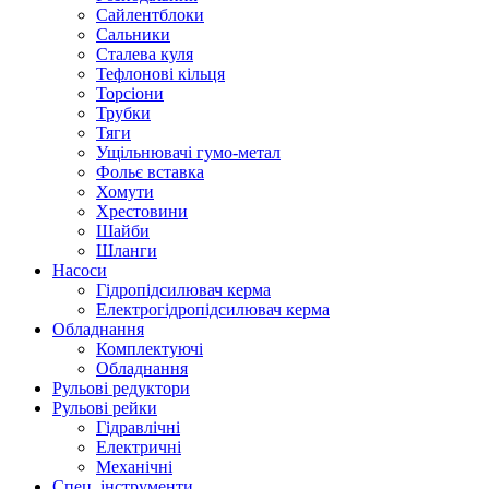
Сайлентблоки
Сальники
Сталева куля
Тефлонові кільця
Торсіони
Трубки
Тяги
Ущільнювачі гумо-метал
Фольє вставка
Хомути
Хрестовини
Шайби
Шланги
Насоси
Гідропідсилювач керма
Електрогідропідсилювач керма
Обладнання
Комплектуючі
Обладнання
Рульові редуктори
Рульові рейки
Гідравлічні
Електричні
Механічні
Спец. інструменти