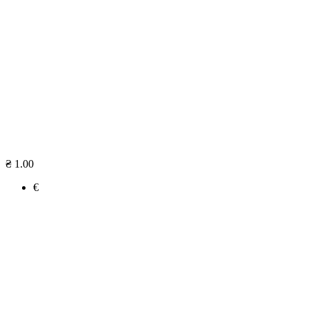
₴ 1.00
€