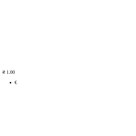
₴ 1.00
€