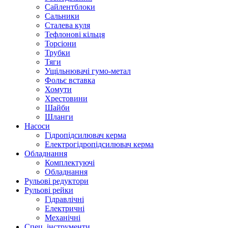
Сайлентблоки
Сальники
Сталева куля
Тефлонові кільця
Торсіони
Трубки
Тяги
Ущільнювачі гумо-метал
Фольє вставка
Хомути
Хрестовини
Шайби
Шланги
Насоси
Гідропідсилювач керма
Електрогідропідсилювач керма
Обладнання
Комплектуючі
Обладнання
Рульові редуктори
Рульові рейки
Гідравлічні
Електричні
Механічні
Спец. інструменти