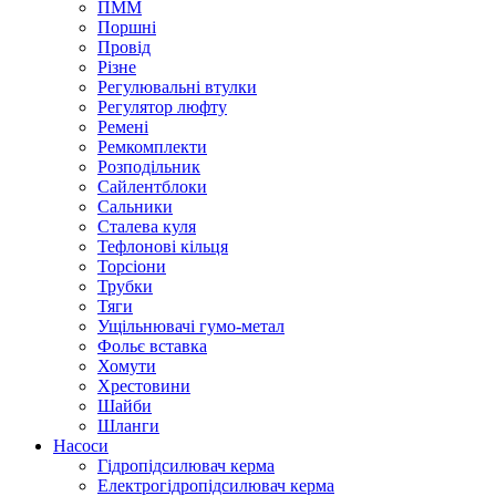
ПММ
Поршні
Провід
Різне
Регулювальні втулки
Регулятор люфту
Ремені
Ремкомплекти
Розподільник
Сайлентблоки
Сальники
Сталева куля
Тефлонові кільця
Торсіони
Трубки
Тяги
Ущільнювачі гумо-метал
Фольє вставка
Хомути
Хрестовини
Шайби
Шланги
Насоси
Гідропідсилювач керма
Електрогідропідсилювач керма