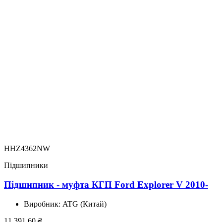
HHZ4362NW
Підшипники
Підшипник - муфта КГП Ford Explorer V 2010-
Виробник:
ATG (Китай)
11 391.60
₴