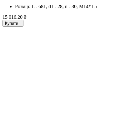
Розмір:
L - 681, d1 - 28, n - 30, M14*1.5
15 016.20
₴
Купити