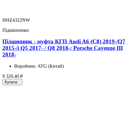
HHZ4322NW
Підшипники
Підшипник - муфта КГП Audi A6 (C8) 2019-/Q7
2015-/i Q5 2017- / Q8 2018-; Porsche Cayenne III
2018-
Виробник:
ATG (Китай)
9 320.40
₴
Купити