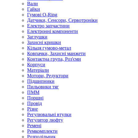
Вали
Гайки
Гумові O-Ring
Датчики, Сенсори, Сервотроніки
Електро запчастини
Електронні компоненти
Заглушки
Захисні кришки
Кільця гумово-метал
Ковпачки, Захисні манжети
Контактна група, Роз'єми
Корпуси
Матеріали
Мотори, Редуктори
Підшипники
Пильовики тяг
ПММ
Поршні
Провід
Різне
Регулювальні втулки
Регулятор люфту
Ремені
Ремкомплекти
Розподільник