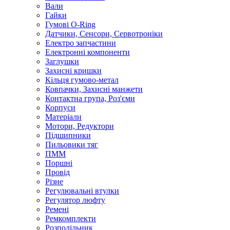
Вали
Гайки
Гумові O-Ring
Датчики, Сенсори, Сервотроніки
Електро запчастини
Електронні компоненти
Заглушки
Захисні кришки
Кільця гумово-метал
Ковпачки, Захисні манжети
Контактна група, Роз'єми
Корпуси
Матеріали
Мотори, Редуктори
Підшипники
Пильовики тяг
ПММ
Поршні
Провід
Різне
Регулювальні втулки
Регулятор люфту
Ремені
Ремкомплекти
Розподільник