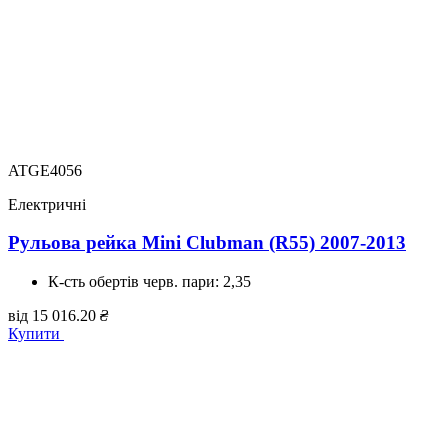
ATGE4056
Електричні
Рульова рейка Mini Clubman (R55) 2007-2013
К-сть обертів черв. пари:
2,35
від
15 016.20
₴
Купити