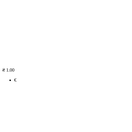
₴ 1.00
€