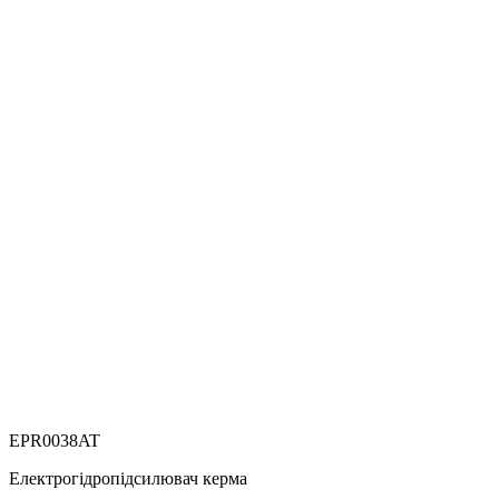
EPR0038AT
Електрогідропідсилювач керма