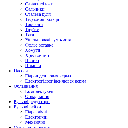
Сайлентблоки
Сальники
Сталева куля
Тефлонові кільця
Торсіони
Трубки
Тяги
Ущільнювачі гумо-метал
Фольє вставка
Хомути
Хрестовини
Шайби
Шланги
Насоси
Гідропідсилювач керма
Електрогідропідсилювач керма
Обладнання
Комплектуючі
Обладнання
Рульові редуктори
Рульові рейки
Гідравлічні
Електричні
Механічні
Спец. інструменти