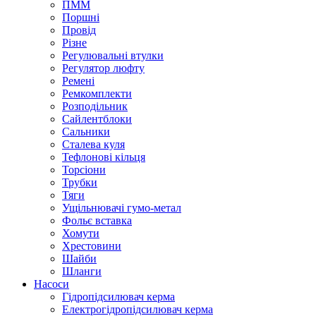
ПММ
Поршні
Провід
Різне
Регулювальні втулки
Регулятор люфту
Ремені
Ремкомплекти
Розподільник
Сайлентблоки
Сальники
Сталева куля
Тефлонові кільця
Торсіони
Трубки
Тяги
Ущільнювачі гумо-метал
Фольє вставка
Хомути
Хрестовини
Шайби
Шланги
Насоси
Гідропідсилювач керма
Електрогідропідсилювач керма