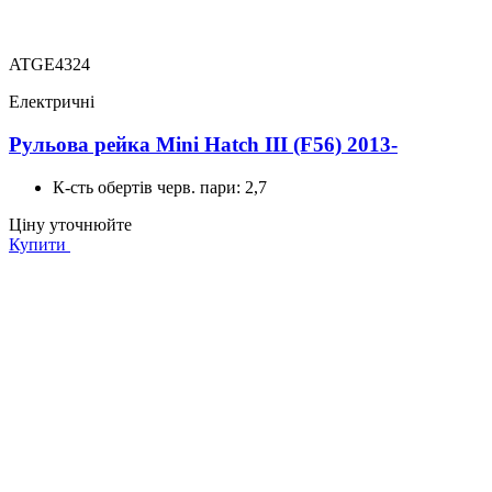
ATGE4324
Електричні
Рульова рейка Mini Hatch III (F56) 2013-
К-сть обертів черв. пари:
2,7
Ціну уточнюйте
Купити