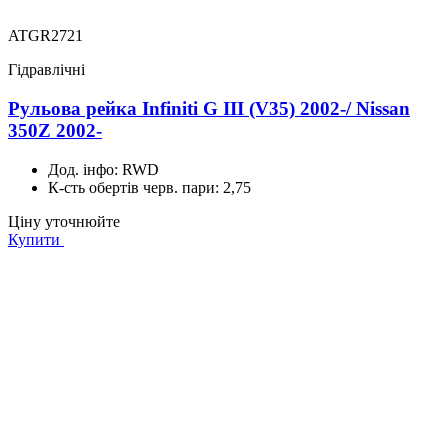
ATGR2721
Гідравлічні
Рульова рейка Infiniti G III (V35) 2002-/ Nissan
350Z 2002-
Дод. інфо:
RWD
К-сть обертів черв. пари:
2,75
Ціну уточнюйте
Купити