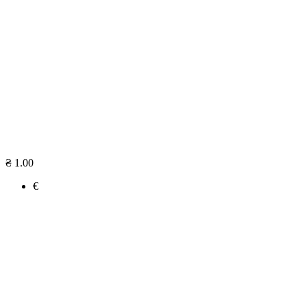
₴ 1.00
€