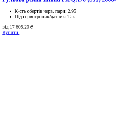
К-сть обертів черв. пари:
2,95
Під сервотроник/датчик:
Так
від
17 605.20
₴
Купити