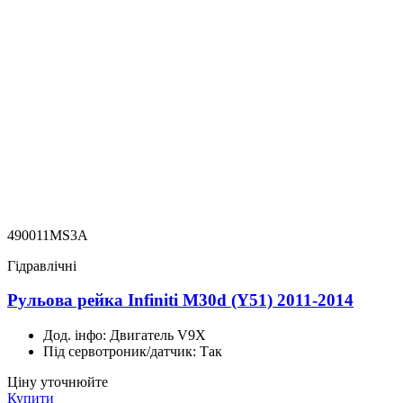
490011MS3A
Гідравлічні
Рульова рейка Infiniti M30d (Y51) 2011-2014
Дод. інфо:
Двигатель V9X
Під сервотроник/датчик:
Так
Ціну уточнюйте
Купити