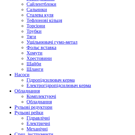
Сайлентблоки
Сальники
Сталева куля
Тефлонові кільця
Торсіони
Трубки
Тяги
Ущільнювачі гумо-метал
Фольє вставка
Хомути
Хрестовини
Шайби
Шланги
Насоси
Гідропідсилювач керма
Електрогідропідсилювач керма
Обладнання
Комплектуючі
Обладнання
Рульові редуктори
Рульові рейки
Гідравлічні
Електричні
Механічні
Спец. інструменти