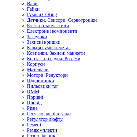
Вали
Гайки
Гумові O-Ring
Датчики, Сенсори, Сервотроніки
Електро запчастини
Електронні компоненти
Заглушки
Захисні кришки
Кільця гумово-метал
Ковпачки, Захисні манжети
Контактна група, Роз'єми
Корпуси
Матеріали
Мотори, Редуктори
Підшипники
Пильовики тяг
ПММ
Поршні
Провід
Різне
Регулювальні втулки
Регулятор люфту
Ремені
Ремкомплекти
Розподільник