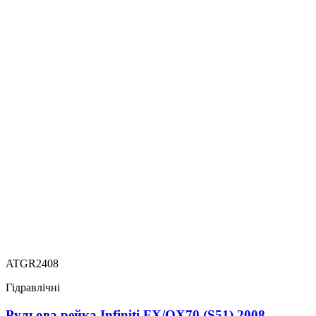
ATGR2408
Гідравлічні
Рульова рейка Infiniti FX/QX70 (S51) 2008-