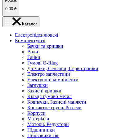
Кошик
0.00
₴
Каталог
Електропідсилювачі
Комплектуючі
Бачки та кришки
Вали
Гайки
Гумові O-Ring
Датчики, Сенсори, Сервотроніки
Електро запчастини
Електронні компоненти
Заглушки
Захисні кришки
Кільця гумово-метал
Ковпачки, Захисні манжети
Контактна група, Роз'єми
Корпуси
Матеріали
Мотори, Редуктори
Підшипники
Пильовики тяг