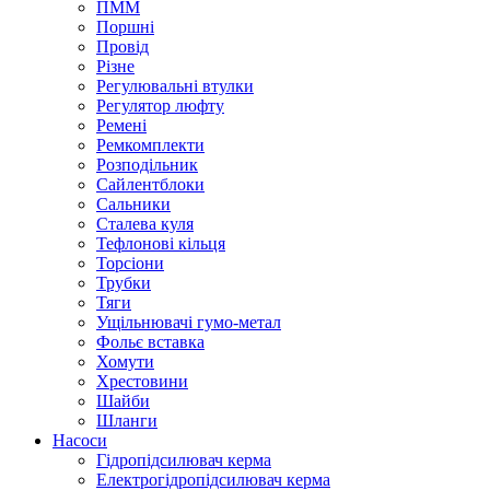
ПММ
Поршні
Провід
Різне
Регулювальні втулки
Регулятор люфту
Ремені
Ремкомплекти
Розподільник
Сайлентблоки
Сальники
Сталева куля
Тефлонові кільця
Торсіони
Трубки
Тяги
Ущільнювачі гумо-метал
Фольє вставка
Хомути
Хрестовини
Шайби
Шланги
Насоси
Гідропідсилювач керма
Електрогідропідсилювач керма