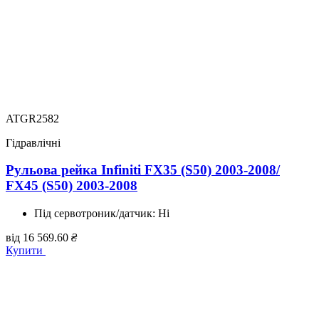
ATGR2582
Гідравлічні
Рульова рейка Infiniti FX35 (S50) 2003-2008/
FX45 (S50) 2003-2008
Під сервотроник/датчик:
Ні
від
16 569.60
₴
Купити