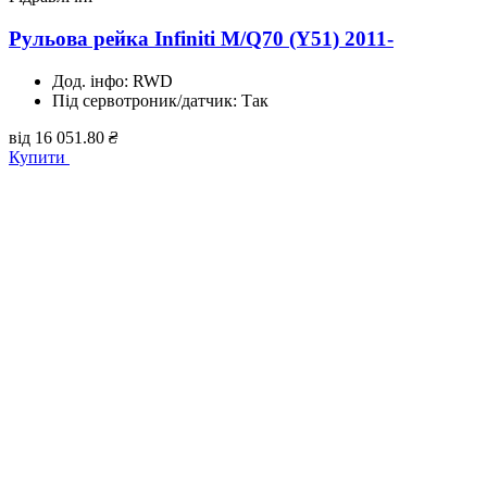
Рульова рейка Infiniti M/Q70 (Y51) 2011-
Дод. інфо:
RWD
Під сервотроник/датчик:
Так
від
16 051.80
₴
Купити