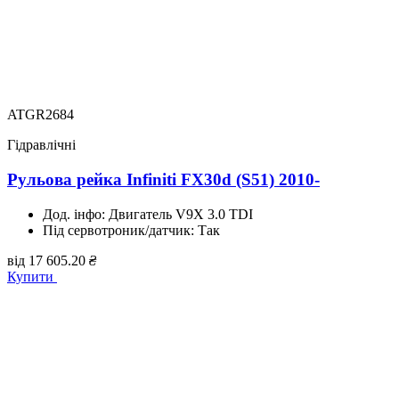
ATGR2684
Гідравлічні
Рульова рейка Infiniti FX30d (S51) 2010-
Дод. інфо:
Двигатель V9X 3.0 TDI
Під сервотроник/датчик:
Так
від
17 605.20
₴
Купити