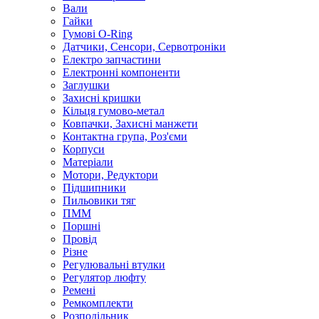
Вали
Гайки
Гумові O-Ring
Датчики, Сенсори, Сервотроніки
Електро запчастини
Електронні компоненти
Заглушки
Захисні кришки
Кільця гумово-метал
Ковпачки, Захисні манжети
Контактна група, Роз'єми
Корпуси
Матеріали
Мотори, Редуктори
Підшипники
Пильовики тяг
ПММ
Поршні
Провід
Різне
Регулювальні втулки
Регулятор люфту
Ремені
Ремкомплекти
Розподільник