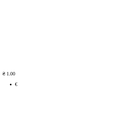
₴ 1.00
€