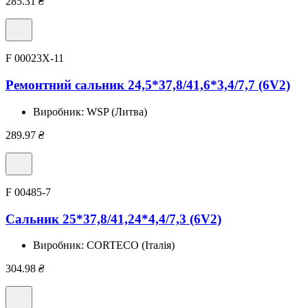
285.31
₴
F 00023X-11
Ремонтний сальник 24,5*37,8/41,6*3,4/7,7 (6V2)
Виробник:
WSP (Литва)
289.97
₴
F 00485-7
Сальник 25*37,8/41,24*4,4/7,3 (6V2)
Виробник:
CORTECO (Італія)
304.98
₴