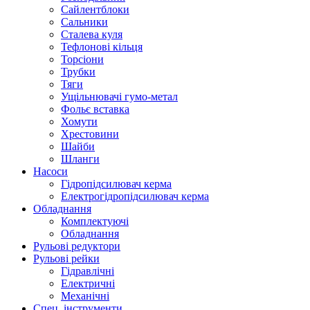
Сайлентблоки
Сальники
Сталева куля
Тефлонові кільця
Торсіони
Трубки
Тяги
Ущільнювачі гумо-метал
Фольє вставка
Хомути
Хрестовини
Шайби
Шланги
Насоси
Гідропідсилювач керма
Електрогідропідсилювач керма
Обладнання
Комплектуючі
Обладнання
Рульові редуктори
Рульові рейки
Гідравлічні
Електричні
Механічні
Спец. інструменти