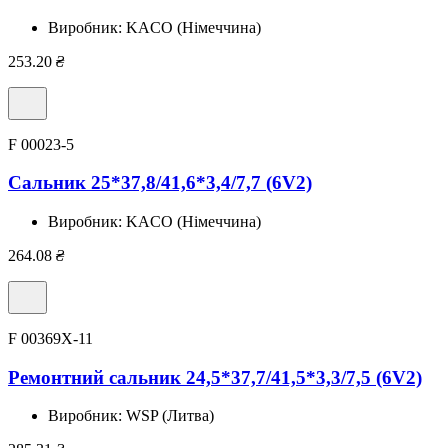
Виробник:
KACO (Німеччина)
253.20
₴
F 00023-5
Сальник 25*37,8/41,6*3,4/7,7 (6V2)
Виробник:
KACO (Німеччина)
264.08
₴
F 00369X-11
Ремонтний сальник 24,5*37,7/41,5*3,3/7,5 (6V2)
Виробник:
WSP (Литва)