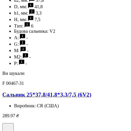
d2, мм:
37,8
D, мм:
41,8
h1, мм:
3,3
H, мм:
7,5
Тип:
6
Будова сальника:
V2
A:
-
G:
-
M:
-
M2:
-
P:
-
Ви шукали
F 00467-31
Сальник 25*37,8/41,8*3,3/7,5 (6V2)
Виробник:
CR (США)
289.97
₴