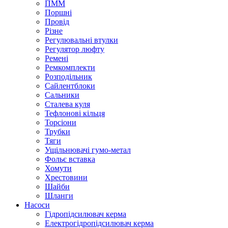
ПММ
Поршні
Провід
Різне
Регулювальні втулки
Регулятор люфту
Ремені
Ремкомплекти
Розподільник
Сайлентблоки
Сальники
Сталева куля
Тефлонові кільця
Торсіони
Трубки
Тяги
Ущільнювачі гумо-метал
Фольє вставка
Хомути
Хрестовини
Шайби
Шланги
Насоси
Гідропідсилювач керма
Електрогідропідсилювач керма