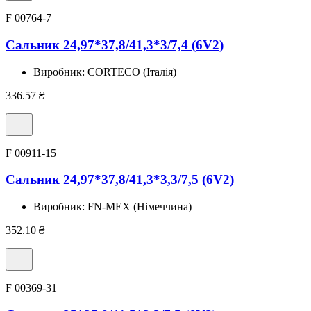
F 00764-7
Сальник 24,97*37,8/41,3*3/7,4 (6V2)
Виробник:
CORTECO (Італія)
336.57
₴
F 00911-15
Сальник 24,97*37,8/41,3*3,3/7,5 (6V2)
Виробник:
FN-MEX (Німеччина)
352.10
₴
F 00369-31