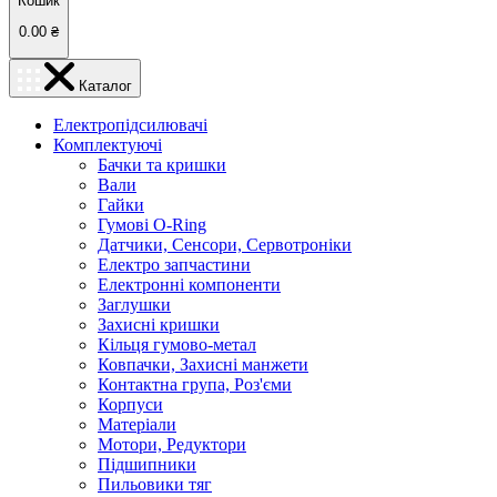
Кошик
0.00
₴
Каталог
Електропідсилювачі
Комплектуючі
Бачки та кришки
Вали
Гайки
Гумові O-Ring
Датчики, Сенсори, Сервотроніки
Електро запчастини
Електронні компоненти
Заглушки
Захисні кришки
Кільця гумово-метал
Ковпачки, Захисні манжети
Контактна група, Роз'єми
Корпуси
Матеріали
Мотори, Редуктори
Підшипники
Пильовики тяг