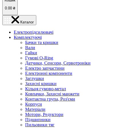
Кошик
0.00
₴
Каталог
Електропідсилювачі
Комплектуючі
Бачки та кришки
Вали
Гайки
Гумові O-Ring
Датчики, Сенсори, Сервотроніки
Електро запчастини
Електронні компоненти
Заглушки
Захисні кришки
Кільця гумово-метал
Ковпачки, Захисні манжети
Контактна група, Роз'єми
Корпуси
Матеріали
Мотори, Редуктори
Підшипники
Пильовики тяг