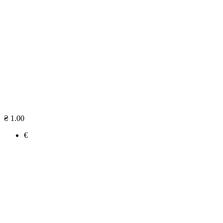
₴ 1.00
€