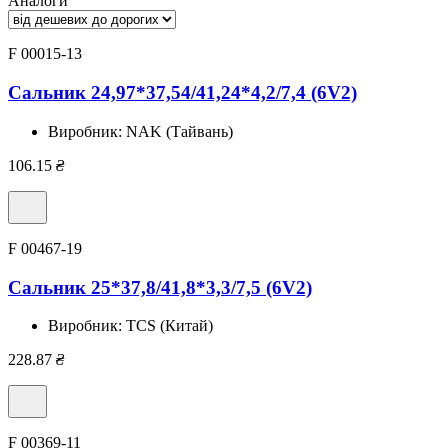
Аналоги
F 00015-13
Сальник 24,97*37,54/41,24*4,2/7,4 (6V2)
Виробник:
NAK (Тайвань)
106.15
₴
F 00467-19
Сальник 25*37,8/41,8*3,3/7,5 (6V2)
Виробник:
TCS (Китай)
228.87
₴
F 00369-11