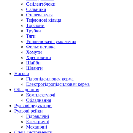
Сайлентблоки
Сальники
Сталева куля
Тефлонові кільця
Торсіони
Трубки
Тяги
Ущільнювачі гумо-метал
Фольє вставка
Хомути
Хрестовини
Шайби
Шланги
Насоси
Гідропідсилювач керма
Електрогідропідсилювач керма
Обладнання
Комплектуючі
Обладнання
Рульові редуктори
Рульові рейки
Гідравлічні
Електричні
Механічні
Спец. інструменти