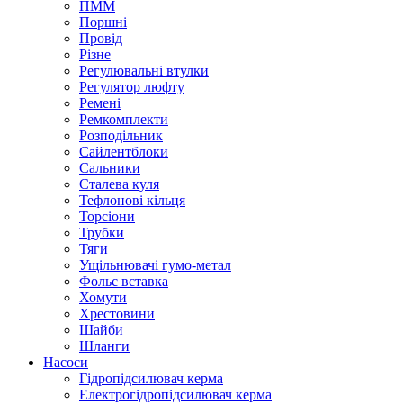
ПММ
Поршні
Провід
Різне
Регулювальні втулки
Регулятор люфту
Ремені
Ремкомплекти
Розподільник
Сайлентблоки
Сальники
Сталева куля
Тефлонові кільця
Торсіони
Трубки
Тяги
Ущільнювачі гумо-метал
Фольє вставка
Хомути
Хрестовини
Шайби
Шланги
Насоси
Гідропідсилювач керма
Електрогідропідсилювач керма