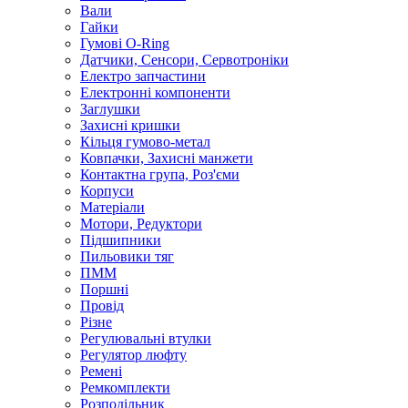
Вали
Гайки
Гумові O-Ring
Датчики, Сенсори, Сервотроніки
Електро запчастини
Електронні компоненти
Заглушки
Захисні кришки
Кільця гумово-метал
Ковпачки, Захисні манжети
Контактна група, Роз'єми
Корпуси
Матеріали
Мотори, Редуктори
Підшипники
Пильовики тяг
ПММ
Поршні
Провід
Різне
Регулювальні втулки
Регулятор люфту
Ремені
Ремкомплекти
Розподільник