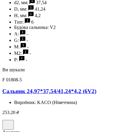
d2, мм:
37,54
D, мм:
41,24
H, мм:
4,2
Тип:
6
Будова сальника:
V2
A:
-
G:
-
M:
-
M2:
-
P:
-
Ви шукали
F 01808-5
Сальник 24,97*37,54/41,24*4,2 (6V2)
Виробник:
KACO (Німеччина)
253.20
₴