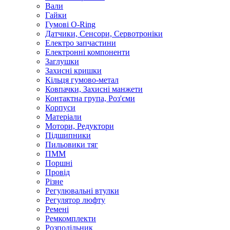
Вали
Гайки
Гумові O-Ring
Датчики, Сенсори, Сервотроніки
Електро запчастини
Електронні компоненти
Заглушки
Захисні кришки
Кільця гумово-метал
Ковпачки, Захисні манжети
Контактна група, Роз'єми
Корпуси
Матеріали
Мотори, Редуктори
Підшипники
Пильовики тяг
ПММ
Поршні
Провід
Різне
Регулювальні втулки
Регулятор люфту
Ремені
Ремкомплекти
Розподільник