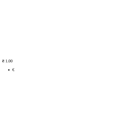
₴ 1.00
€