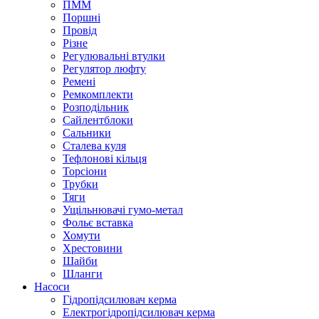
ПММ
Поршні
Провід
Різне
Регулювальні втулки
Регулятор люфту
Ремені
Ремкомплекти
Розподільник
Сайлентблоки
Сальники
Сталева куля
Тефлонові кільця
Торсіони
Трубки
Тяги
Ущільнювачі гумо-метал
Фольє вставка
Хомути
Хрестовини
Шайби
Шланги
Насоси
Гідропідсилювач керма
Електрогідропідсилювач керма