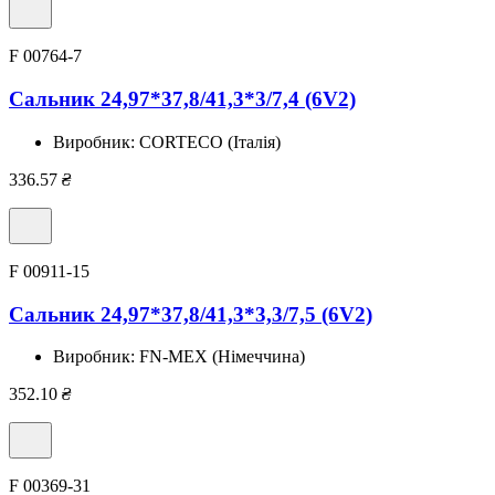
F 00764-7
Сальник 24,97*37,8/41,3*3/7,4 (6V2)
Виробник:
CORTECO (Італія)
336.57
₴
F 00911-15
Сальник 24,97*37,8/41,3*3,3/7,5 (6V2)
Виробник:
FN-MEX (Німеччина)
352.10
₴
F 00369-31