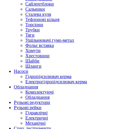
Сайлентблоки
Сальники
Сталева куля
Тефлонові кільця
Торсіони
Трубки
Тяги
Ущільнювачі гумо-метал
Фольє вставка
Хомути
Хрестовини
Шайби
Шланги
Насоси
Гідропідсилювач керма
Електрогідропідсилювач керма
Обладнання
Комплектуючі
Обладнання
Рульові редуктори
Рульові рейки
Гідравлічні
Електричні
Механічні
Спец. інструменти