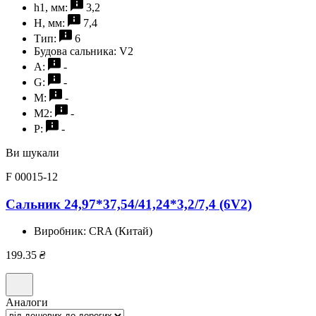
h1, мм:
3,2
H, мм:
7,4
Тип:
6
Будова сальника:
V2
A:
-
G:
-
M:
-
M2:
-
P:
-
Ви шукали
F 00015-12
Сальник 24,97*37,54/41,24*3,2/7,4 (6V2)
Виробник:
CRA (Китай)
199.35
₴
Аналоги