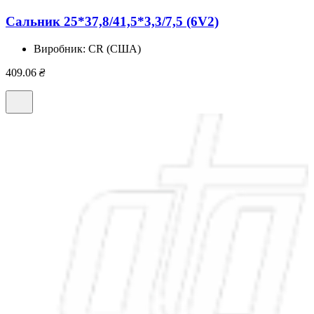
Сальник 25*37,8/41,5*3,3/7,5 (6V2)
Виробник:
CR (США)
409.06
₴