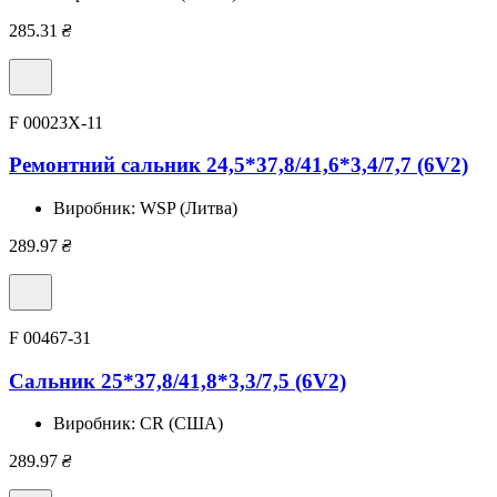
285.31
₴
F 00023X-11
Ремонтний сальник 24,5*37,8/41,6*3,4/7,7 (6V2)
Виробник:
WSP (Литва)
289.97
₴
F 00467-31
Сальник 25*37,8/41,8*3,3/7,5 (6V2)
Виробник:
CR (США)
289.97
₴