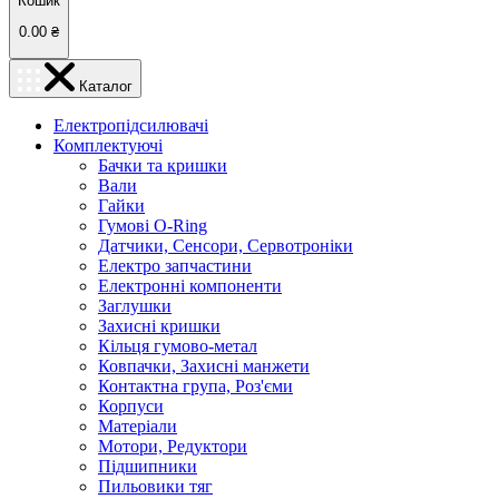
Кошик
0.00
₴
Каталог
Електропідсилювачі
Комплектуючі
Бачки та кришки
Вали
Гайки
Гумові O-Ring
Датчики, Сенсори, Сервотроніки
Електро запчастини
Електронні компоненти
Заглушки
Захисні кришки
Кільця гумово-метал
Ковпачки, Захисні манжети
Контактна група, Роз'єми
Корпуси
Матеріали
Мотори, Редуктори
Підшипники
Пильовики тяг