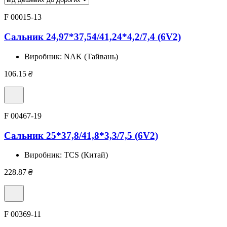
F 00015-13
Сальник 24,97*37,54/41,24*4,2/7,4 (6V2)
Виробник:
NAK (Тайвань)
106.15
₴
F 00467-19
Сальник 25*37,8/41,8*3,3/7,5 (6V2)
Виробник:
TCS (Китай)
228.87
₴
F 00369-11