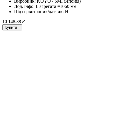
Виробник:
KOYO / SMI (Японія)
Дод. інфо:
L агрегата =1060 мм
Під сервотроник/датчик:
Ні
10 148.88
₴
Купити