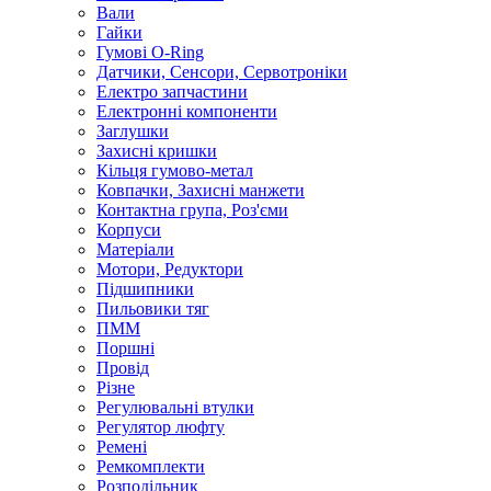
Вали
Гайки
Гумові O-Ring
Датчики, Сенсори, Сервотроніки
Електро запчастини
Електронні компоненти
Заглушки
Захисні кришки
Кільця гумово-метал
Ковпачки, Захисні манжети
Контактна група, Роз'єми
Корпуси
Матеріали
Мотори, Редуктори
Підшипники
Пильовики тяг
ПММ
Поршні
Провід
Різне
Регулювальні втулки
Регулятор люфту
Ремені
Ремкомплекти
Розподільник