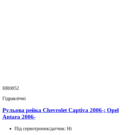
HR0052
Гідравлічні
Рульова рейка Chevrolet Captiva 2006-; Opel
Antara 2006-
Під сервотроник/датчик:
Ні