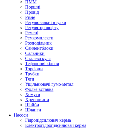
ПММ
Поршні
Провід
Різне
Регулювальні втулки
Регулятор люфту
Ремені
Ремкомплекти
Розподільник
Сайлентблоки
Сальники
Сталева куля
Тефлонові кільця
Торсіони
Трубки
Тяги
Ущільнювачі гумо-метал
Фольє вставка
Хомути
Хрестовини
Шайби
Шланги
Насоси
Гідропідсилювач керма
Електрогідропідсилювач керма