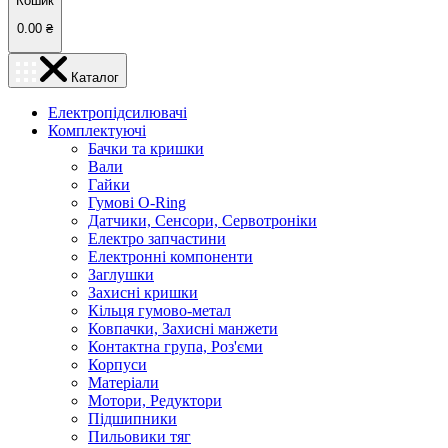
Кошик
0.00
₴
Каталог
Електропідсилювачі
Комплектуючі
Бачки та кришки
Вали
Гайки
Гумові O-Ring
Датчики, Сенсори, Сервотроніки
Електро запчастини
Електронні компоненти
Заглушки
Захисні кришки
Кільця гумово-метал
Ковпачки, Захисні манжети
Контактна група, Роз'єми
Корпуси
Матеріали
Мотори, Редуктори
Підшипники
Пильовики тяг