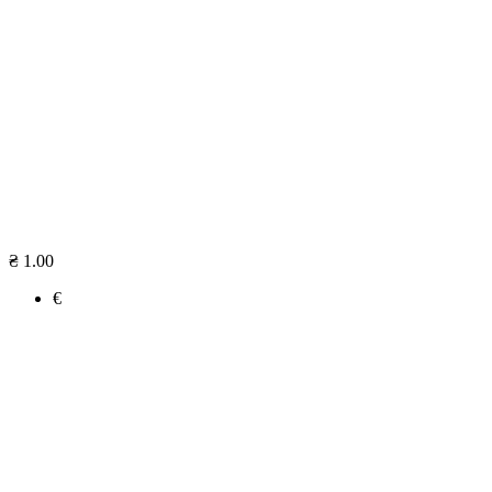
₴ 1.00
€