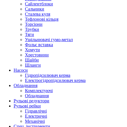
Сайлентблоки
Сальники
Сталева куля
Тефлонові кільця
Торсіони
Трубки
Тяги
Ущільнювачі гумо-метал
Фольє вставка
Хомути
Хрестовини
Шайби
Шланги
Насоси
Гідропідсилювач керма
Електрогідропідсилювач керма
Обладнання
Комплектуючі
Обладнання
Рульові редуктори
Рульові рейки
Гідравлічні
Електричні
Механічні
Спец. інструменти