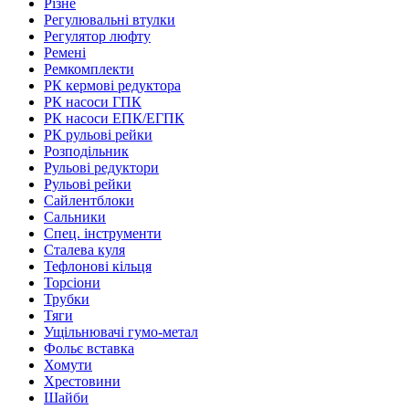
Різне
Регулювальні втулки
Регулятор люфту
Ремені
Ремкомплекти
РК кермові редуктора
РК насоси ГПК
РК насоси ЕПК/ЕГПК
РК рульові рейки
Розподільник
Рульові редуктори
Рульові рейки
Сайлентблоки
Сальники
Спец. інструменти
Сталева куля
Тефлонові кільця
Торсіони
Трубки
Тяги
Ущільнювачі гумо-метал
Фольє вставка
Хомути
Хрестовини
Шайби