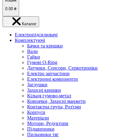
Кошик
0.00
₴
Каталог
Електропідсилювачі
Комплектуючі
Бачки та кришки
Вали
Гайки
Гумові O-Ring
Датчики, Сенсори, Сервотроніки
Електро запчастини
Електронні компоненти
Заглушки
Захисні кришки
Кільця гумово-метал
Ковпачки, Захисні манжети
Контактна група, Роз'єми
Корпуси
Матеріали
Мотори, Редуктори
Підшипники
Пильовики тяг