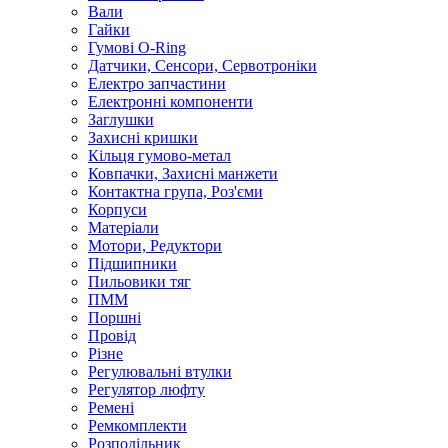
Вали
Гайки
Гумові O-Ring
Датчики, Сенсори, Сервотроніки
Електро запчастини
Електронні компоненти
Заглушки
Захисні кришки
Кільця гумово-метал
Ковпачки, Захисні манжети
Контактна група, Роз'єми
Корпуси
Матеріали
Мотори, Редуктори
Підшипники
Пильовики тяг
ПММ
Поршні
Провід
Різне
Регулювальні втулки
Регулятор люфту
Ремені
Ремкомплекти
Розподільник