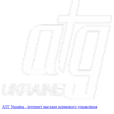
АТГ Україна - інтернет магазин кермового управління