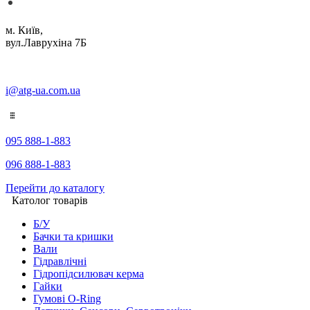
м. Київ,
вул.Лаврухіна 7Б
i@atg-ua.com.ua
095 888-1-883
096 888-1-883
Перейти до каталогу
Католог товарів
Б/У
Бачки та кришки
Вали
Гідравлічні
Гідропідсилювач керма
Гайки
Гумові O-Ring