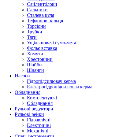
Сайлентблоки
Сальники
Сталева куля
Тефлонові кільця
Торсіони
Трубки
Тяги
Ущільнювачі гумо-метал
Фольє вставка
Хомути
Хрестовини
Шайби
Шланги
Насоси
Гідропідсилювач керма
Електрогідропідсилювач керма
Обладнання
Комплектуючі
Обладнання
Рульові редуктори
Рульові рейки
Гідравлічні
Електричні
Механічні
Спец. інструменти