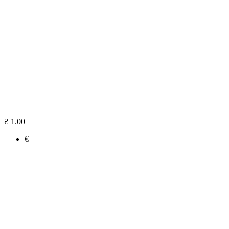
₴ 1.00
€