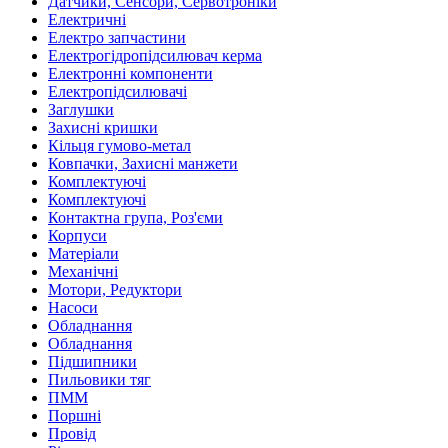
Датчики, Сенсори, Сервотроніки
Електричні
Електро запчастини
Електрогідропідсилювач керма
Електронні компоненти
Електропідсилювачі
Заглушки
Захисні кришки
Кільця гумово-метал
Ковпачки, Захисні манжети
Комплектуючі
Комплектуючі
Контактна група, Роз'єми
Корпуси
Матеріали
Механічні
Мотори, Редуктори
Насоси
Обладнання
Обладнання
Підшипники
Пильовики тяг
ПММ
Поршні
Провід