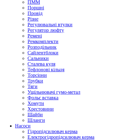
ПММ
Поршні
Провід
Різне
Регулювальні втулки
Регулятор люфту
Ремені
Ремкомплекти
Розподільник
Сайлентблоки
Сальники
Сталева куля
Тефлонові кільця
Торсіони
Трубки
Тяги
Ущільнювачі гумо-метал
Фольє вставка
Хомути
Хрестовини
Шайби
Шланги
Насоси
Гідропідсилювач керма
Електрогідропідсилювач керма