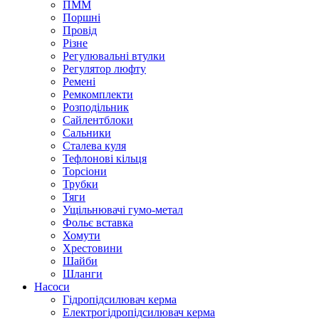
ПММ
Поршні
Провід
Різне
Регулювальні втулки
Регулятор люфту
Ремені
Ремкомплекти
Розподільник
Сайлентблоки
Сальники
Сталева куля
Тефлонові кільця
Торсіони
Трубки
Тяги
Ущільнювачі гумо-метал
Фольє вставка
Хомути
Хрестовини
Шайби
Шланги
Насоси
Гідропідсилювач керма
Електрогідропідсилювач керма