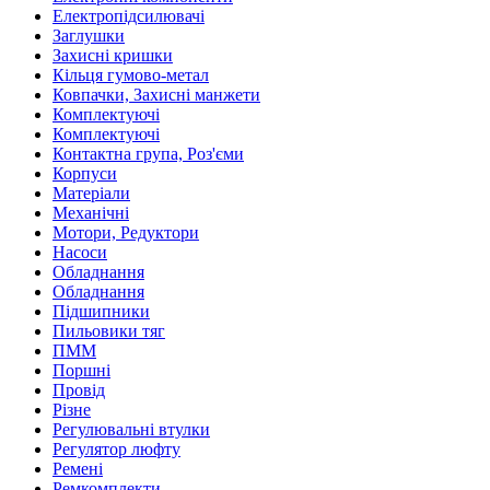
Електропідсилювачі
Заглушки
Захисні кришки
Кільця гумово-метал
Ковпачки, Захисні манжети
Комплектуючі
Комплектуючі
Контактна група, Роз'єми
Корпуси
Матеріали
Механічні
Мотори, Редуктори
Насоси
Обладнання
Обладнання
Підшипники
Пильовики тяг
ПММ
Поршні
Провід
Різне
Регулювальні втулки
Регулятор люфту
Ремені
Ремкомплекти