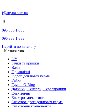
i@atg-ua.com.ua
095 888-1-883
096 888-1-883
Перейти до каталогу
Католог товарів
Б/У
Бачки та кришки
Вали
Гідравлічні
Гідропідсилювач керма
Гайки
Гумові O-Ring
Датчики, Сенсори, Сервотроніки
Електричні
Електро запчастини
Електрогідропідсилювач керма
Електронні компоненти