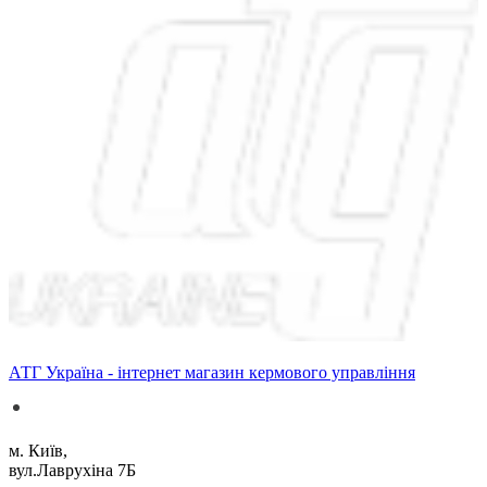
АТГ Україна - інтернет магазин кермового управління
м. Київ,
вул.Лаврухіна 7Б