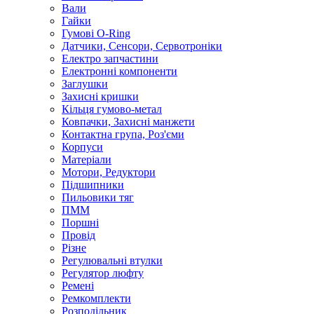
Вали
Гайки
Гумові O-Ring
Датчики, Сенсори, Сервотроніки
Електро запчастини
Електронні компоненти
Заглушки
Захисні кришки
Кільця гумово-метал
Ковпачки, Захисні манжети
Контактна група, Роз'єми
Корпуси
Матеріали
Мотори, Редуктори
Підшипники
Пильовики тяг
ПММ
Поршні
Провід
Різне
Регулювальні втулки
Регулятор люфту
Ремені
Ремкомплекти
Розподільник