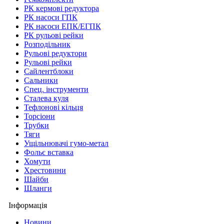
РК кермові редуктора
РК насоси ГПК
РК насоси ЕПК/ЕГПК
РК рульові рейки
Розподільник
Рульові редуктори
Рульові рейки
Сайлентблоки
Сальники
Спец. інструменти
Сталева куля
Тефлонові кільця
Торсіони
Трубки
Тяги
Ущільнювачі гумо-метал
Фольє вставка
Хомути
Хрестовини
Шайби
Шланги
Інформація
Новини