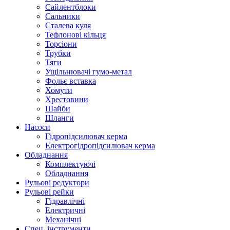
Сайлентблоки
Сальники
Сталева куля
Тефлонові кільця
Торсіони
Трубки
Тяги
Ущільнювачі гумо-метал
Фольє вставка
Хомути
Хрестовини
Шайби
Шланги
Насоси
Гідропідсилювач керма
Електрогідропідсилювач керма
Обладнання
Комплектуючі
Обладнання
Рульові редуктори
Рульові рейки
Гідравлічні
Електричні
Механічні
Спец. інструменти