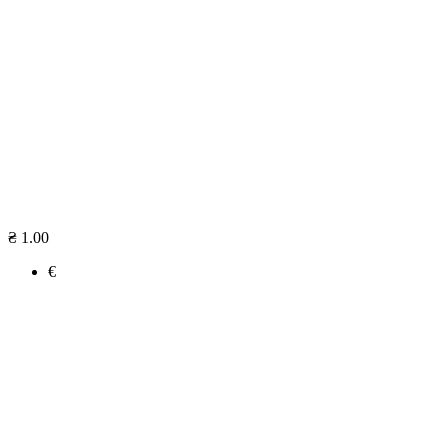
₴ 1.00
€