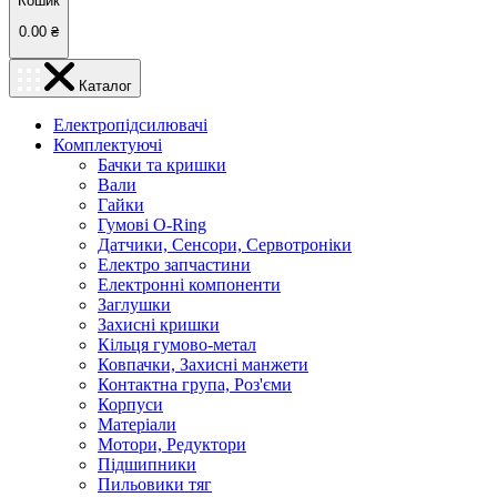
Кошик
0.00
₴
Каталог
Електропідсилювачі
Комплектуючі
Бачки та кришки
Вали
Гайки
Гумові O-Ring
Датчики, Сенсори, Сервотроніки
Електро запчастини
Електронні компоненти
Заглушки
Захисні кришки
Кільця гумово-метал
Ковпачки, Захисні манжети
Контактна група, Роз'єми
Корпуси
Матеріали
Мотори, Редуктори
Підшипники
Пильовики тяг