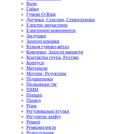
Вали
Гайки
Гумові O-Ring
Датчики, Сенсори, Сервотроніки
Електро запчастини
Електронні компоненти
Заглушки
Захисні кришки
Кільця гумово-метал
Ковпачки, Захисні манжети
Контактна група, Роз'єми
Корпуси
Матеріали
Мотори, Редуктори
Підшипники
Пильовики тяг
ПММ
Поршні
Провід
Різне
Регулювальні втулки
Регулятор люфту
Ремені
Ремкомплекти
Розподільник