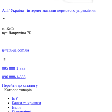
АТГ Україна - інтернет магазин кермового управління
м. Київ,
вул.Лаврухіна 7Б
i@atg-ua.com.ua
095 888-1-883
096 888-1-883
Перейти до каталогу
Католог товарів
Б/У
Бачки та кришки
Вали
Гідравлічні