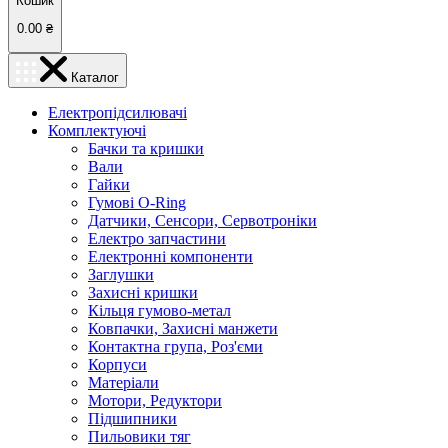
Кошик
0.00
₴
Каталог
Електропідсилювачі
Комплектуючі
Бачки та кришки
Вали
Гайки
Гумові O-Ring
Датчики, Сенсори, Сервотроніки
Електро запчастини
Електронні компоненти
Заглушки
Захисні кришки
Кільця гумово-метал
Ковпачки, Захисні манжети
Контактна група, Роз'єми
Корпуси
Матеріали
Мотори, Редуктори
Підшипники
Пильовики тяг