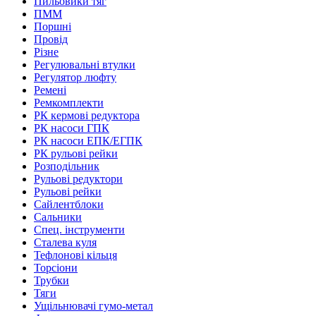
Пильовики тяг
ПММ
Поршні
Провід
Різне
Регулювальні втулки
Регулятор люфту
Ремені
Ремкомплекти
РК кермові редуктора
РК насоси ГПК
РК насоси ЕПК/ЕГПК
РК рульові рейки
Розподільник
Рульові редуктори
Рульові рейки
Сайлентблоки
Сальники
Спец. інструменти
Сталева куля
Тефлонові кільця
Торсіони
Трубки
Тяги
Ущільнювачі гумо-метал