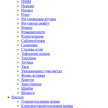
ПММ
Поршні
Провід
Різне
Регулювальні втулки
Регулятор люфту
Ремені
Ремкомплекти
Розподільник
Сайлентблоки
Сальники
Сталева куля
Тефлонові кільця
Торсіони
Трубки
Тяги
Ущільнювачі гумо-метал
Фольє вставка
Хомути
Хрестовини
Шайби
Шланги
Насоси
Гідропідсилювач керма
Електрогідропідсилювач керма