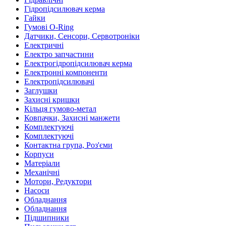
Гідропідсилювач керма
Гайки
Гумові O-Ring
Датчики, Сенсори, Сервотроніки
Електричні
Електро запчастини
Електрогідропідсилювач керма
Електронні компоненти
Електропідсилювачі
Заглушки
Захисні кришки
Кільця гумово-метал
Ковпачки, Захисні манжети
Комплектуючі
Комплектуючі
Контактна група, Роз'єми
Корпуси
Матеріали
Механічні
Мотори, Редуктори
Насоси
Обладнання
Обладнання
Підшипники