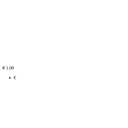
₴ 1.00
€