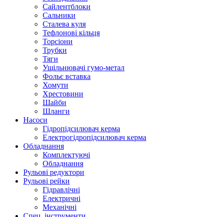
Сайлентблоки
Сальники
Сталева куля
Тефлонові кільця
Торсіони
Трубки
Тяги
Ущільнювачі гумо-метал
Фольє вставка
Хомути
Хрестовини
Шайби
Шланги
Насоси
Гідропідсилювач керма
Електрогідропідсилювач керма
Обладнання
Комплектуючі
Обладнання
Рульові редуктори
Рульові рейки
Гідравлічні
Електричні
Механічні
Спец. інструменти