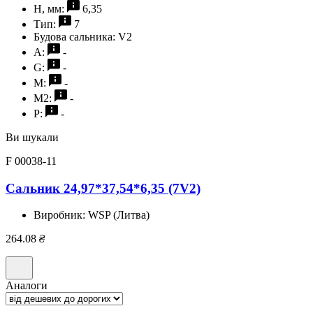
H, мм:
6,35
Тип:
7
Будова сальника:
V2
A:
-
G:
-
M:
-
M2:
-
P:
-
Ви шукали
F 00038-11
Сальник 24,97*37,54*6,35 (7V2)
Виробник:
WSP (Литва)
264.08
₴
Аналоги