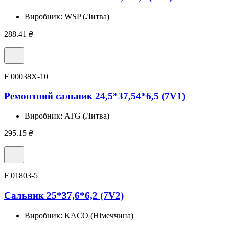
Виробник:
WSP (Литва)
288.41
₴
F 00038X-10
Ремонтний сальник 24,5*37,54*6,5 (7V1)
Виробник:
ATG (Литва)
295.15
₴
F 01803-5
Сальник 25*37,6*6,2 (7V2)
Виробник:
KACO (Німеччина)