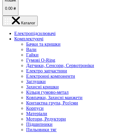
Кошик
0.00
₴
Каталог
Електропідсилювачі
Комплектуючі
Бачки та кришки
Вали
Гайки
Гумові O-Ring
Датчики, Сенсори, Сервотроніки
Електро запчастини
Електронні компоненти
Заглушки
Захисні кришки
Кільця гумово-метал
Ковпачки, Захисні манжети
Контактна група, Роз'єми
Корпуси
Матеріали
Мотори, Редуктори
Підшипники
Пильовики тяг