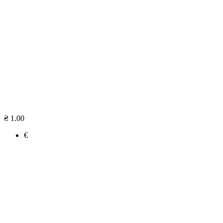
₴ 1.00
€