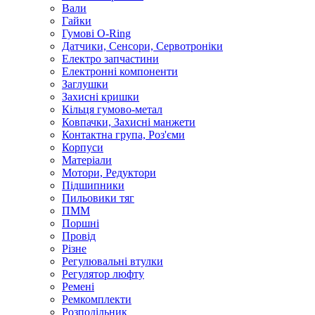
Вали
Гайки
Гумові O-Ring
Датчики, Сенсори, Сервотроніки
Електро запчастини
Електронні компоненти
Заглушки
Захисні кришки
Кільця гумово-метал
Ковпачки, Захисні манжети
Контактна група, Роз'єми
Корпуси
Матеріали
Мотори, Редуктори
Підшипники
Пильовики тяг
ПММ
Поршні
Провід
Різне
Регулювальні втулки
Регулятор люфту
Ремені
Ремкомплекти
Розподільник