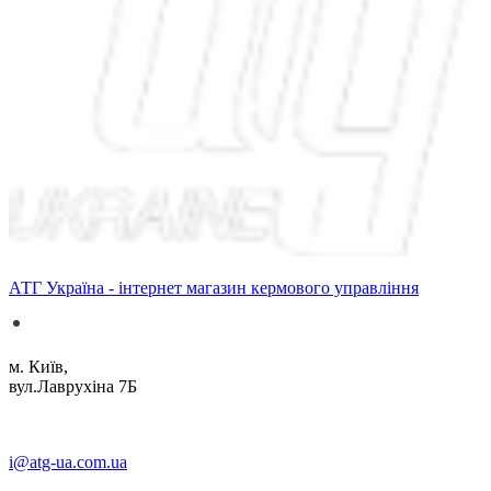
АТГ Україна - інтернет магазин кермового управління
м. Київ,
вул.Лаврухіна 7Б
i@atg-ua.com.ua