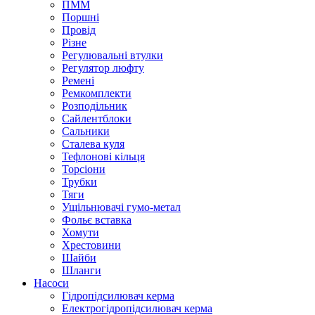
ПММ
Поршні
Провід
Різне
Регулювальні втулки
Регулятор люфту
Ремені
Ремкомплекти
Розподільник
Сайлентблоки
Сальники
Сталева куля
Тефлонові кільця
Торсіони
Трубки
Тяги
Ущільнювачі гумо-метал
Фольє вставка
Хомути
Хрестовини
Шайби
Шланги
Насоси
Гідропідсилювач керма
Електрогідропідсилювач керма