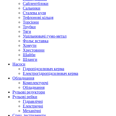
Сайлентблоки
Сальники
Сталева куля
Тефлонові кільця
Торсіони
Трубки
Тяги
Ущільнювачі гумо-метал
Фольє вставка
Хомути
Хрестовини
Шайби
Шланги
Насоси
Гідропідсилювач керма
Електрогідропідсилювач керма
Обладнання
Комплектуючі
Обладнання
Рульові редуктори
Рульові рейки
Гідравлічні
Електричні
Механічні
Спец. інструменти