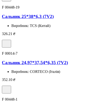
F 00448-19
Сальник 25*38*6,3 (7V2)
Виробник:
TCS (Китай)
326.21
₴
F 00014-7
Сальник 24,97*37,54*6,35 (7V2)
Виробник:
CORTECO (Італія)
352.10
₴
F 00448-1