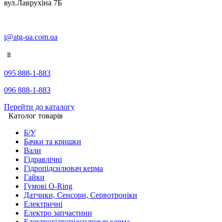
вул.Лаврухіна 7Б
i@atg-ua.com.ua
095 888-1-883
096 888-1-883
Перейти до каталогу
Католог товарів
Б/У
Бачки та кришки
Вали
Гідравлічні
Гідропідсилювач керма
Гайки
Гумові O-Ring
Датчики, Сенсори, Сервотроніки
Електричні
Електро запчастини
Електрогідропідсилювач керма