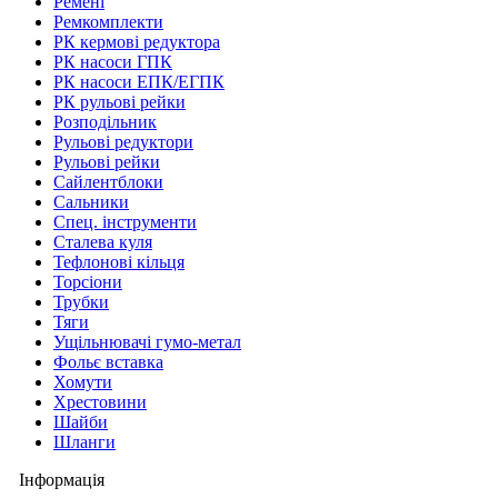
Ремені
Ремкомплекти
РК кермові редуктора
РК насоси ГПК
РК насоси ЕПК/ЕГПК
РК рульові рейки
Розподільник
Рульові редуктори
Рульові рейки
Сайлентблоки
Сальники
Спец. інструменти
Сталева куля
Тефлонові кільця
Торсіони
Трубки
Тяги
Ущільнювачі гумо-метал
Фольє вставка
Хомути
Хрестовини
Шайби
Шланги
Інформація