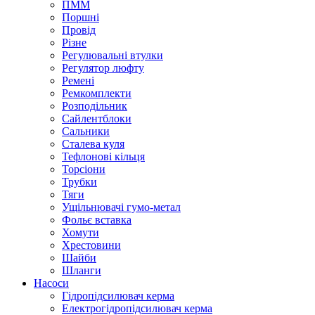
ПММ
Поршні
Провід
Різне
Регулювальні втулки
Регулятор люфту
Ремені
Ремкомплекти
Розподільник
Сайлентблоки
Сальники
Сталева куля
Тефлонові кільця
Торсіони
Трубки
Тяги
Ущільнювачі гумо-метал
Фольє вставка
Хомути
Хрестовини
Шайби
Шланги
Насоси
Гідропідсилювач керма
Електрогідропідсилювач керма