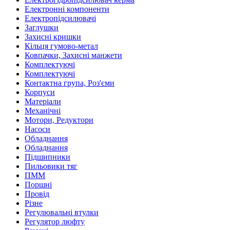
Електронні компоненти
Електропідсилювачі
Заглушки
Захисні кришки
Кільця гумово-метал
Ковпачки, Захисні манжети
Комплектуючі
Комплектуючі
Контактна група, Роз'єми
Корпуси
Матеріали
Механічні
Мотори, Редуктори
Насоси
Обладнання
Обладнання
Підшипники
Пильовики тяг
ПММ
Поршні
Провід
Різне
Регулювальні втулки
Регулятор люфту