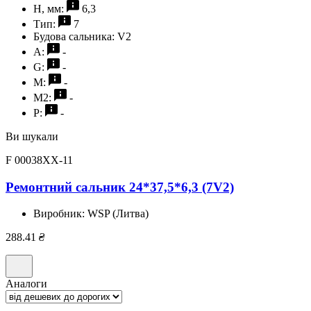
H, мм:
6,3
Тип:
7
Будова сальника:
V2
A:
-
G:
-
M:
-
M2:
-
P:
-
Ви шукали
F 00038XX-11
Ремонтний сальник 24*37,5*6,3 (7V2)
Виробник:
WSP (Литва)
288.41
₴
Аналоги