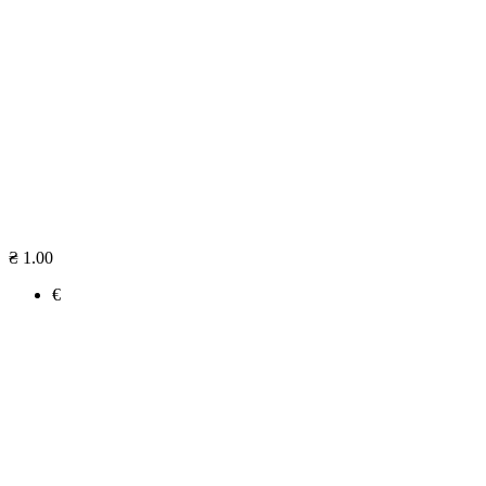
₴ 1.00
€