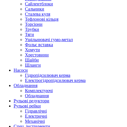
Сайлентблоки
Сальники
Сталева куля
Тефлонові кільця
Торсіони
Трубки
Тяги
Ущільнювачі гумо-метал
Фольє вставка
Хомути
Хрестовини
Шайби
Шланги
Насоси
Гідропідсилювач керма
Електрогідропідсилювач керма
Обладнання
Комплектуючі
Обладнання
Рульові редуктори
Рульові рейки
Гідравлічні
Електричні
Механічні
Спец. інструменти