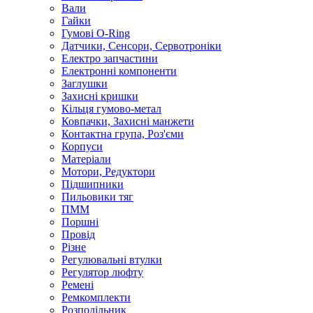
Вали
Гайки
Гумові O-Ring
Датчики, Сенсори, Сервотроніки
Електро запчастини
Електронні компоненти
Заглушки
Захисні кришки
Кільця гумово-метал
Ковпачки, Захисні манжети
Контактна група, Роз'єми
Корпуси
Матеріали
Мотори, Редуктори
Підшипники
Пильовики тяг
ПММ
Поршні
Провід
Різне
Регулювальні втулки
Регулятор люфту
Ремені
Ремкомплекти
Розподільник