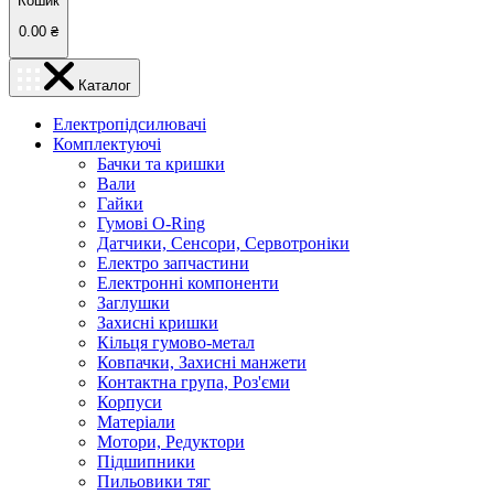
Кошик
0.00
₴
Каталог
Електропідсилювачі
Комплектуючі
Бачки та кришки
Вали
Гайки
Гумові O-Ring
Датчики, Сенсори, Сервотроніки
Електро запчастини
Електронні компоненти
Заглушки
Захисні кришки
Кільця гумово-метал
Ковпачки, Захисні манжети
Контактна група, Роз'єми
Корпуси
Матеріали
Мотори, Редуктори
Підшипники
Пильовики тяг