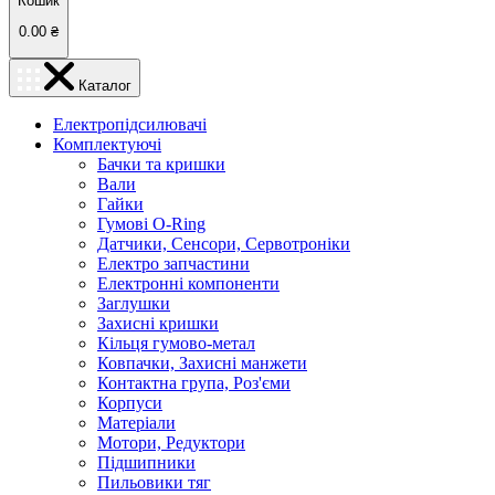
Кошик
0.00
₴
Каталог
Електропідсилювачі
Комплектуючі
Бачки та кришки
Вали
Гайки
Гумові O-Ring
Датчики, Сенсори, Сервотроніки
Електро запчастини
Електронні компоненти
Заглушки
Захисні кришки
Кільця гумово-метал
Ковпачки, Захисні манжети
Контактна група, Роз'єми
Корпуси
Матеріали
Мотори, Редуктори
Підшипники
Пильовики тяг