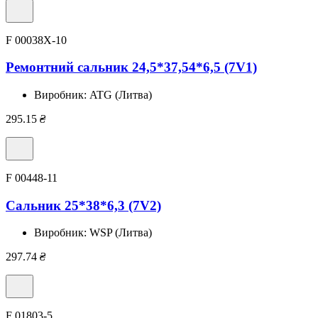
F 00038X-10
Ремонтний сальник 24,5*37,54*6,5 (7V1)
Виробник:
ATG (Литва)
295.15
₴
F 00448-11
Сальник 25*38*6,3 (7V2)
Виробник:
WSP (Литва)
297.74
₴
F 01803-5