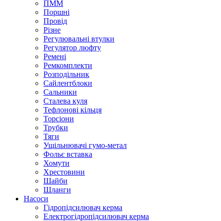
ПММ
Поршні
Провід
Різне
Регулювальні втулки
Регулятор люфту
Ремені
Ремкомплекти
Розподільник
Сайлентблоки
Сальники
Сталева куля
Тефлонові кільця
Торсіони
Трубки
Тяги
Ущільнювачі гумо-метал
Фольє вставка
Хомути
Хрестовини
Шайби
Шланги
Насоси
Гідропідсилювач керма
Електрогідропідсилювач керма