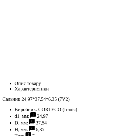
Опис товару
Характеристики
Сальник 24,97*37,54*6,35 (7V2)
Виробник:
CORTECO (Італія)
d1, мм:
24,97
D, мм:
37,54
H, мм:
6,35