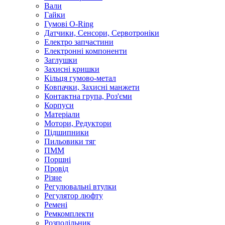
Вали
Гайки
Гумові O-Ring
Датчики, Сенсори, Сервотроніки
Електро запчастини
Електронні компоненти
Заглушки
Захисні кришки
Кільця гумово-метал
Ковпачки, Захисні манжети
Контактна група, Роз'єми
Корпуси
Матеріали
Мотори, Редуктори
Підшипники
Пильовики тяг
ПММ
Поршні
Провід
Різне
Регулювальні втулки
Регулятор люфту
Ремені
Ремкомплекти
Розподільник