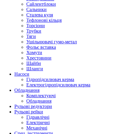
Сайлентблоки
Сальники
Сталева куля
Тефлонові кільця
Торсіони
Трубки
Тяги
Ущільнювачі гумо-метал
Фольє вставка
Хомути
Хрестовини
Шайби
Шланги
Насоси
Гідропідсилювач керма
Електрогідропідсилювач керма
Обладнання
Комплектуючі
Обладнання
Рульові редуктори
Рульові рейки
Гідравлічні
Електричні
Механічні
Спец. інструменти