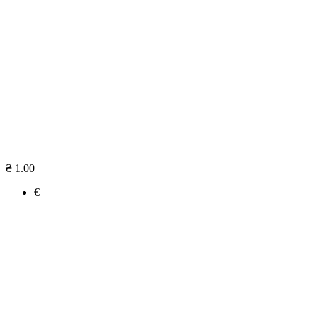
₴ 1.00
€