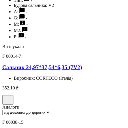
Тип:
7
Будова сальника:
V2
A:
-
G:
-
M:
-
M2:
-
P:
-
Ви шукали
F 00014-7
Сальник 24,97*37,54*6,35 (7V2)
Виробник:
CORTECO (Італія)
352.10
₴
Аналоги
F 00038-15