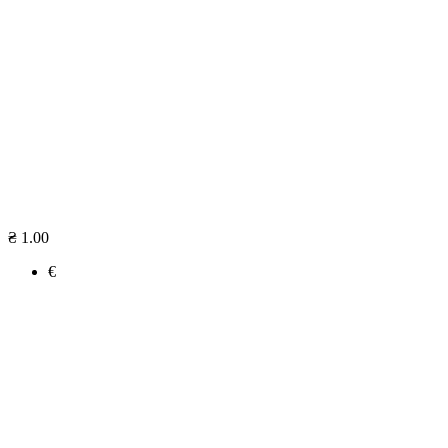
₴ 1.00
€