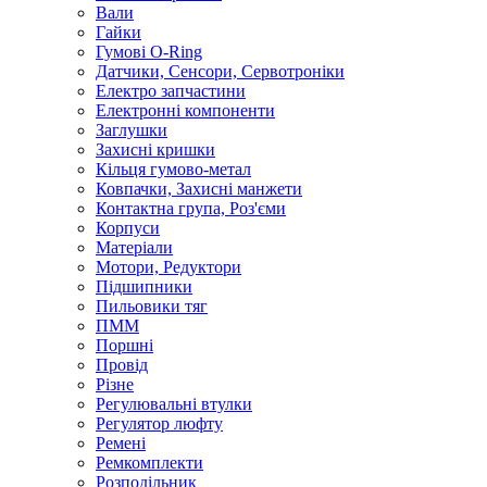
Вали
Гайки
Гумові O-Ring
Датчики, Сенсори, Сервотроніки
Електро запчастини
Електронні компоненти
Заглушки
Захисні кришки
Кільця гумово-метал
Ковпачки, Захисні манжети
Контактна група, Роз'єми
Корпуси
Матеріали
Мотори, Редуктори
Підшипники
Пильовики тяг
ПММ
Поршні
Провід
Різне
Регулювальні втулки
Регулятор люфту
Ремені
Ремкомплекти
Розподільник