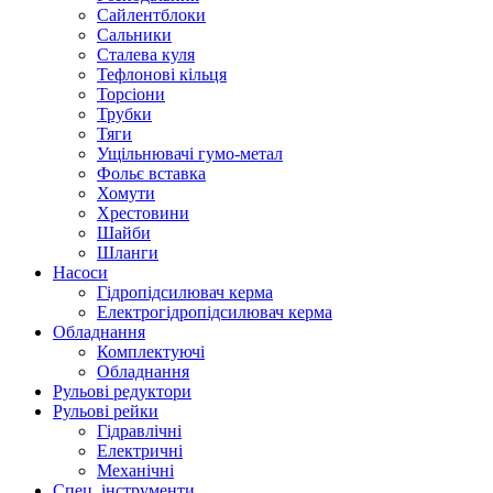
Сайлентблоки
Сальники
Сталева куля
Тефлонові кільця
Торсіони
Трубки
Тяги
Ущільнювачі гумо-метал
Фольє вставка
Хомути
Хрестовини
Шайби
Шланги
Насоси
Гідропідсилювач керма
Електрогідропідсилювач керма
Обладнання
Комплектуючі
Обладнання
Рульові редуктори
Рульові рейки
Гідравлічні
Електричні
Механічні
Спец. інструменти