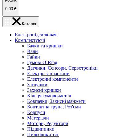
Кошик
0.00
₴
Каталог
Електропідсилювачі
Комплектуючі
Бачки та кришки
Вали
Гайки
Гумові O-Ring
Датчики, Сенсори, Сервотроніки
Електро запчастини
Електронні компоненти
Заглушки
Захисні кришки
Кільця гумово-метал
Ковпачки, Захисні манжети
Контактна група, Роз'єми
Корпуси
Матеріали
Мотори, Редуктори
Підшипники
Пильовики тяг