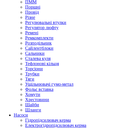
ПММ
Поршні
Провід
Різне
Регулювальні втулки
Регулятор люфту
Ремені
Ремкомплекти
Розподільник
Сайлентблоки
Сальники
Сталева куля
Тефлонові кільця
Торсіони
Трубки
Тяги
Ущільнювачі гумо-метал
Фольє вставка
Хомути
Хрестовини
Шайби
Шланги
Насоси
Гідропідсилювач керма
Електрогідропідсилювач керма