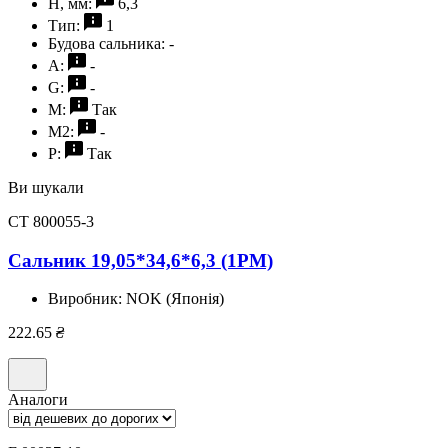
H, мм:
6,3
Тип:
1
Будова сальника:
-
A:
-
G:
-
M:
Так
M2:
-
P:
Так
Ви шукали
CT 800055-3
Сальник 19,05*34,6*6,3 (1PM)
Виробник:
NOK (Японія)
222.65
₴
Аналоги