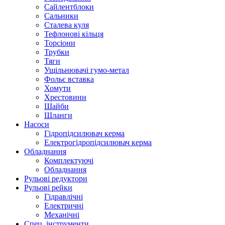
Сайлентблоки
Сальники
Сталева куля
Тефлонові кільця
Торсіони
Трубки
Тяги
Ущільнювачі гумо-метал
Фольє вставка
Хомути
Хрестовини
Шайби
Шланги
Насоси
Гідропідсилювач керма
Електрогідропідсилювач керма
Обладнання
Комплектуючі
Обладнання
Рульові редуктори
Рульові рейки
Гідравлічні
Електричні
Механічні
Спец. інструменти