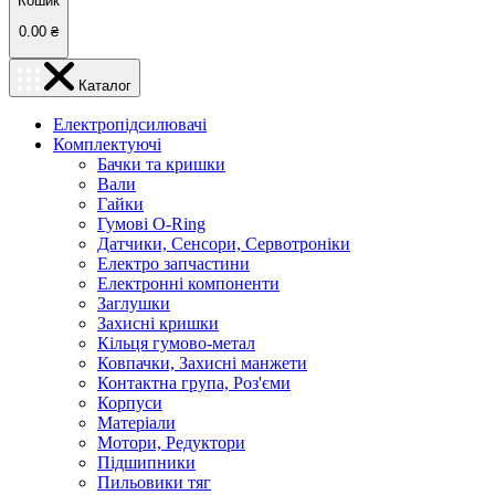
Кошик
0.00
₴
Каталог
Електропідсилювачі
Комплектуючі
Бачки та кришки
Вали
Гайки
Гумові O-Ring
Датчики, Сенсори, Сервотроніки
Електро запчастини
Електронні компоненти
Заглушки
Захисні кришки
Кільця гумово-метал
Ковпачки, Захисні манжети
Контактна група, Роз'єми
Корпуси
Матеріали
Мотори, Редуктори
Підшипники
Пильовики тяг