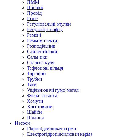
ПММ
Поршні
Провід
Різне
Регулювальні втулки
Регулятор люфту
Ремені
Ремкомплекти
Розподільник
Сайлентблоки
Сальники
Сталева куля
Тефлонові кільця
Торсіони
Трубки
Тяги
Ущільнювачі гумо-метал
Фольє вставка
Хомути
Хрестовини
Шайби
Шланги
Насоси
Гідропідсилювач керма
Електрогідропідсилювач керма