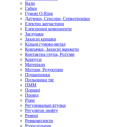
Вали
Гайки
Гумові O-Ring
Датчики, Сенсори, Сервотроніки
Електро запчастини
Електронні компоненти
Заглушки
Захисні кришки
Кільця гумово-метал
Ковпачки, Захисні манжети
Контактна група, Роз'єми
Корпуси
Матеріали
Мотори, Редуктори
Підшипники
Пильовики тяг
ПММ
Поршні
Провід
Різне
Регулювальні втулки
Регулятор люфту
Ремені
Ремкомплекти
Розподільник