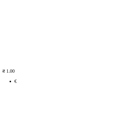
₴ 1.00
€