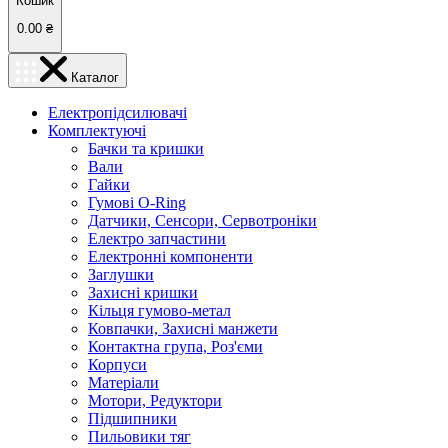
Кошик
0.00
₴
Каталог
Електропідсилювачі
Комплектуючі
Бачки та кришки
Вали
Гайки
Гумові O-Ring
Датчики, Сенсори, Сервотроніки
Електро запчастини
Електронні компоненти
Заглушки
Захисні кришки
Кільця гумово-метал
Ковпачки, Захисні манжети
Контактна група, Роз'єми
Корпуси
Матеріали
Мотори, Редуктори
Підшипники
Пильовики тяг