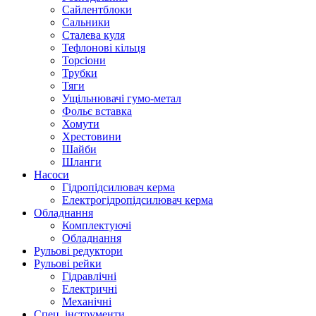
Сайлентблоки
Сальники
Сталева куля
Тефлонові кільця
Торсіони
Трубки
Тяги
Ущільнювачі гумо-метал
Фольє вставка
Хомути
Хрестовини
Шайби
Шланги
Насоси
Гідропідсилювач керма
Електрогідропідсилювач керма
Обладнання
Комплектуючі
Обладнання
Рульові редуктори
Рульові рейки
Гідравлічні
Електричні
Механічні
Спец. інструменти