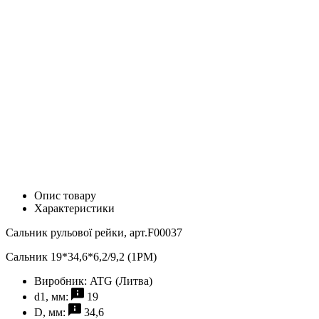
Опис товару
Характеристики
Сальник рульової рейки, арт.F00037
Сальник 19*34,6*6,2/9,2 (1PM)
Виробник:
ATG (Литва)
d1, мм:
19
D, мм:
34,6