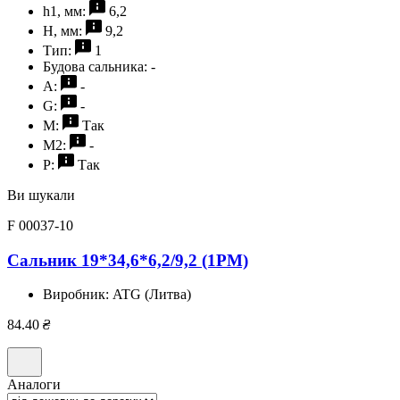
h1, мм:
6,2
H, мм:
9,2
Тип:
1
Будова сальника:
-
A:
-
G:
-
M:
Так
M2:
-
P:
Так
Ви шукали
F 00037-10
Сальник 19*34,6*6,2/9,2 (1PM)
Виробник:
ATG (Литва)
84.40
₴
Аналоги