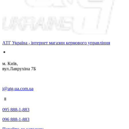
АТГ Україна - інтернет магазин кермового управління
м. Київ,
вул.Лаврухіна 7Б
i@atg-ua.com.ua
095 888-1-883
096 888-1-883