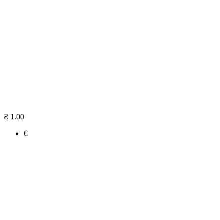
₴ 1.00
€