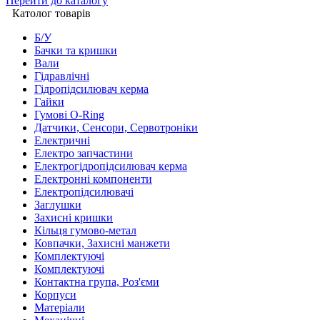
Перейти до каталогу
Католог товарів
Б/У
Бачки та кришки
Вали
Гідравлічні
Гідропідсилювач керма
Гайки
Гумові O-Ring
Датчики, Сенсори, Сервотроніки
Електричні
Електро запчастини
Електрогідропідсилювач керма
Електронні компоненти
Електропідсилювачі
Заглушки
Захисні кришки
Кільця гумово-метал
Ковпачки, Захисні манжети
Комплектуючі
Комплектуючі
Контактна група, Роз'єми
Корпуси
Матеріали