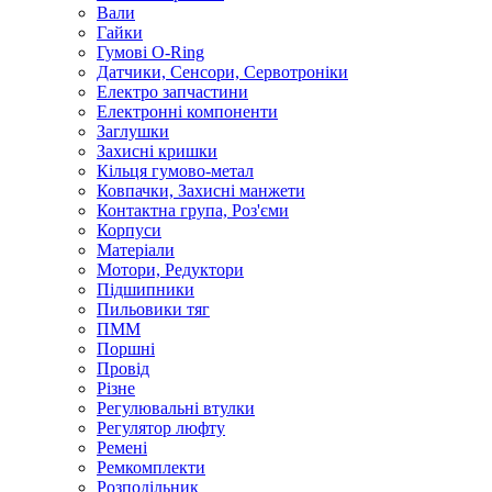
Вали
Гайки
Гумові O-Ring
Датчики, Сенсори, Сервотроніки
Електро запчастини
Електронні компоненти
Заглушки
Захисні кришки
Кільця гумово-метал
Ковпачки, Захисні манжети
Контактна група, Роз'єми
Корпуси
Матеріали
Мотори, Редуктори
Підшипники
Пильовики тяг
ПММ
Поршні
Провід
Різне
Регулювальні втулки
Регулятор люфту
Ремені
Ремкомплекти
Розподільник