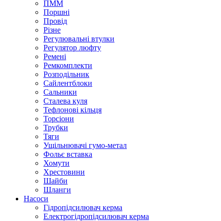
ПММ
Поршні
Провід
Різне
Регулювальні втулки
Регулятор люфту
Ремені
Ремкомплекти
Розподільник
Сайлентблоки
Сальники
Сталева куля
Тефлонові кільця
Торсіони
Трубки
Тяги
Ущільнювачі гумо-метал
Фольє вставка
Хомути
Хрестовини
Шайби
Шланги
Насоси
Гідропідсилювач керма
Електрогідропідсилювач керма