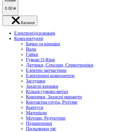
Кошик
0.00
₴
Каталог
Електропідсилювачі
Комплектуючі
Бачки та кришки
Вали
Гайки
Гумові O-Ring
Датчики, Сенсори, Сервотроніки
Електро запчастини
Електронні компоненти
Заглушки
Захисні кришки
Кільця гумово-метал
Ковпачки, Захисні манжети
Контактна група, Роз'єми
Корпуси
Матеріали
Мотори, Редуктори
Підшипники
Пильовики тяг