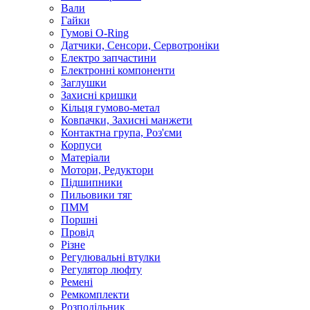
Вали
Гайки
Гумові O-Ring
Датчики, Сенсори, Сервотроніки
Електро запчастини
Електронні компоненти
Заглушки
Захисні кришки
Кільця гумово-метал
Ковпачки, Захисні манжети
Контактна група, Роз'єми
Корпуси
Матеріали
Мотори, Редуктори
Підшипники
Пильовики тяг
ПММ
Поршні
Провід
Різне
Регулювальні втулки
Регулятор люфту
Ремені
Ремкомплекти
Розподільник