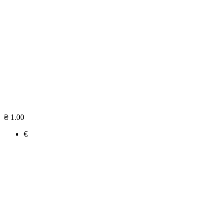
₴ 1.00
€