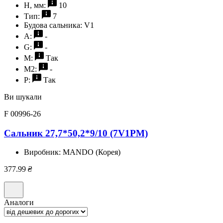
H, мм:
10
Тип:
7
Будова сальника:
V1
A:
-
G:
-
M:
Так
M2:
-
P:
Так
Ви шукали
F 00996-26
Сальник 27,7*50,2*9/10 (7V1PM)
Виробник:
MANDO (Корея)
377.99
₴
Аналоги