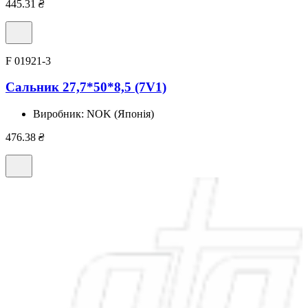
445.31
₴
F 01921-3
Сальник 27,7*50*8,5 (7V1)
Виробник:
NOK (Японія)
476.38
₴