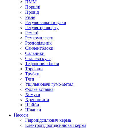
ПММ
Поршні
Провід
Різне
Регулювальні втулки
Регулятор люфту
Ремені
Ремкомплекти
Розподільник
Сайлентблоки
Сальники
Сталева куля
Тефлонові кільця
Торсіони
Трубки
Тяги
Ущільнювачі гумо-метал
Фольє вставка
Хомути
Хрестовини
Шайби
Шланги
Насоси
Гідропідсилювач керма
Електрогідропідсилювач керма