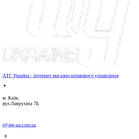
АТГ Україна - інтернет магазин кермового управління
м. Київ,
вул.Лаврухіна 7Б
i@atg-ua.com.ua