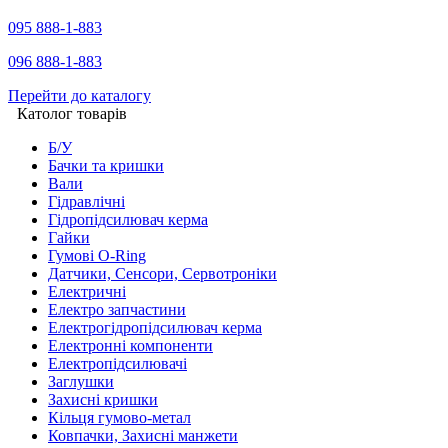
095 888-1-883
096 888-1-883
Перейти до каталогу
Католог товарів
Б/У
Бачки та кришки
Вали
Гідравлічні
Гідропідсилювач керма
Гайки
Гумові O-Ring
Датчики, Сенсори, Сервотроніки
Електричні
Електро запчастини
Електрогідропідсилювач керма
Електронні компоненти
Електропідсилювачі
Заглушки
Захисні кришки
Кільця гумово-метал
Ковпачки, Захисні манжети