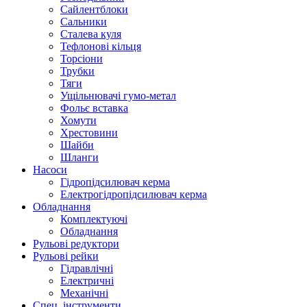
Сайлентблоки
Сальники
Сталева куля
Тефлонові кільця
Торсіони
Трубки
Тяги
Ущільнювачі гумо-метал
Фольє вставка
Хомути
Хрестовини
Шайби
Шланги
Насоси
Гідропідсилювач керма
Електрогідропідсилювач керма
Обладнання
Комплектуючі
Обладнання
Рульові редуктори
Рульові рейки
Гідравлічні
Електричні
Механічні
Спец. інструменти