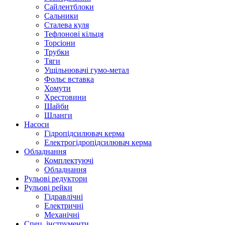
Сайлентблоки
Сальники
Сталева куля
Тефлонові кільця
Торсіони
Трубки
Тяги
Ущільнювачі гумо-метал
Фольє вставка
Хомути
Хрестовини
Шайби
Шланги
Насоси
Гідропідсилювач керма
Електрогідропідсилювач керма
Обладнання
Комплектуючі
Обладнання
Рульові редуктори
Рульові рейки
Гідравлічні
Електричні
Механічні
Спец. інструменти