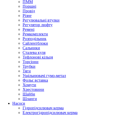
ПММ
Поршні
Провід
Різне
Регулювальні втулки
Регулятор люфту
Ремені
Ремкомплекти
Розподільник
Сайлентблоки
Сальники
Сталева куля
Тефлонові кільця
Торсіони
Трубки
Тяги
Ущільнювачі гумо-метал
Фольє вставка
Хомути
Хрестовини
Шайби
Шланги
Насоси
Гідропідсилювач керма
Електрогідропідсилювач керма