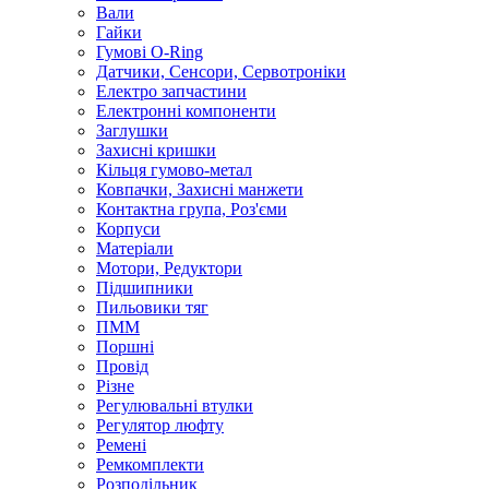
Вали
Гайки
Гумові O-Ring
Датчики, Сенсори, Сервотроніки
Електро запчастини
Електронні компоненти
Заглушки
Захисні кришки
Кільця гумово-метал
Ковпачки, Захисні манжети
Контактна група, Роз'єми
Корпуси
Матеріали
Мотори, Редуктори
Підшипники
Пильовики тяг
ПММ
Поршні
Провід
Різне
Регулювальні втулки
Регулятор люфту
Ремені
Ремкомплекти
Розподільник