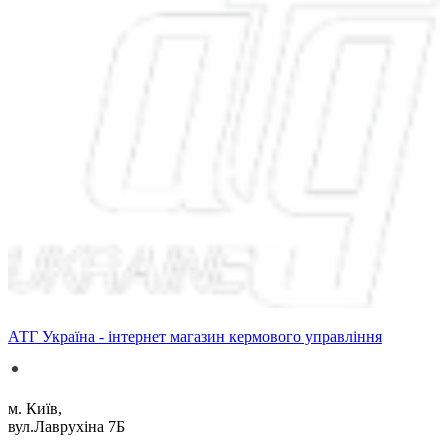
АТГ Україна - інтернет магазин кермового управління
м. Київ,
вул.Лаврухіна 7Б