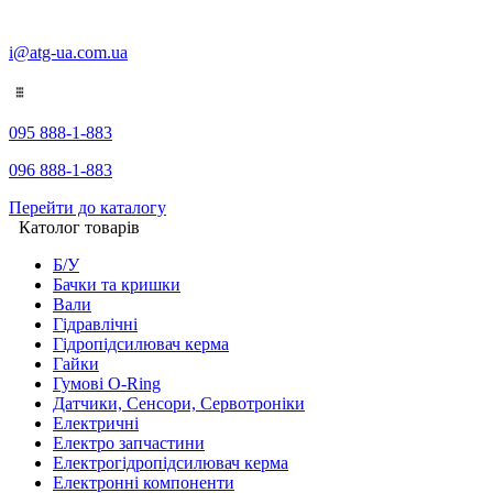
i@atg-ua.com.ua
095 888-1-883
096 888-1-883
Перейти до каталогу
Католог товарів
Б/У
Бачки та кришки
Вали
Гідравлічні
Гідропідсилювач керма
Гайки
Гумові O-Ring
Датчики, Сенсори, Сервотроніки
Електричні
Електро запчастини
Електрогідропідсилювач керма
Електронні компоненти