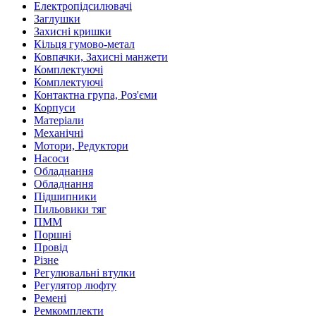
Електропідсилювачі
Заглушки
Захисні кришки
Кільця гумово-метал
Ковпачки, Захисні манжети
Комплектуючі
Комплектуючі
Контактна група, Роз'єми
Корпуси
Матеріали
Механічні
Мотори, Редуктори
Насоси
Обладнання
Обладнання
Підшипники
Пильовики тяг
ПММ
Поршні
Провід
Різне
Регулювальні втулки
Регулятор люфту
Ремені
Ремкомплекти