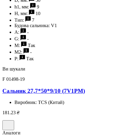
D, мм:
50
h1, мм:
9
H, мм:
10
Тип:
7
Будова сальника:
V1
A:
-
G:
-
M:
Так
M2:
-
P:
Так
Ви шукали
F 01498-19
Сальник 27,7*50*9/10 (7V1PM)
Виробник:
TCS (Китай)
181.23
₴
Аналоги