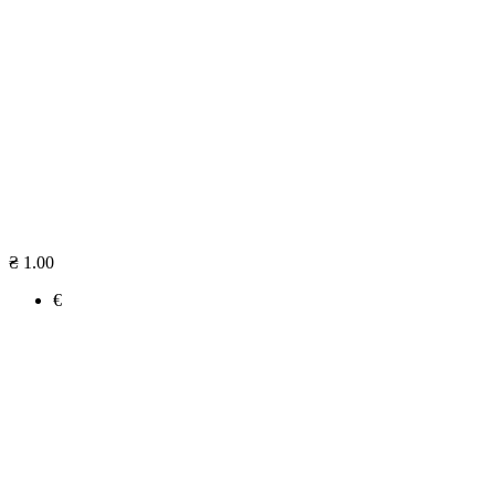
₴ 1.00
€