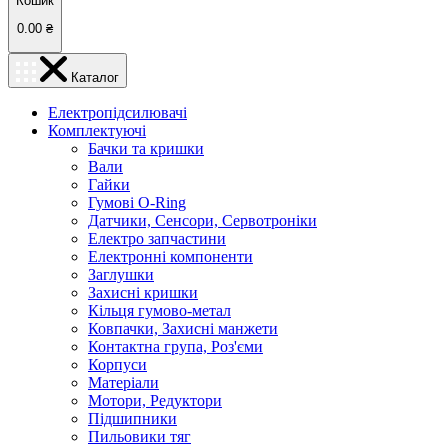
Кошик
0.00
₴
Каталог
Електропідсилювачі
Комплектуючі
Бачки та кришки
Вали
Гайки
Гумові O-Ring
Датчики, Сенсори, Сервотроніки
Електро запчастини
Електронні компоненти
Заглушки
Захисні кришки
Кільця гумово-метал
Ковпачки, Захисні манжети
Контактна група, Роз'єми
Корпуси
Матеріали
Мотори, Редуктори
Підшипники
Пильовики тяг