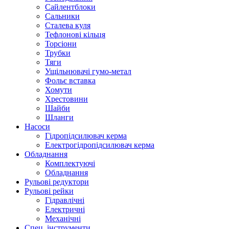
Сайлентблоки
Сальники
Сталева куля
Тефлонові кільця
Торсіони
Трубки
Тяги
Ущільнювачі гумо-метал
Фольє вставка
Хомути
Хрестовини
Шайби
Шланги
Насоси
Гідропідсилювач керма
Електрогідропідсилювач керма
Обладнання
Комплектуючі
Обладнання
Рульові редуктори
Рульові рейки
Гідравлічні
Електричні
Механічні
Спец. інструменти