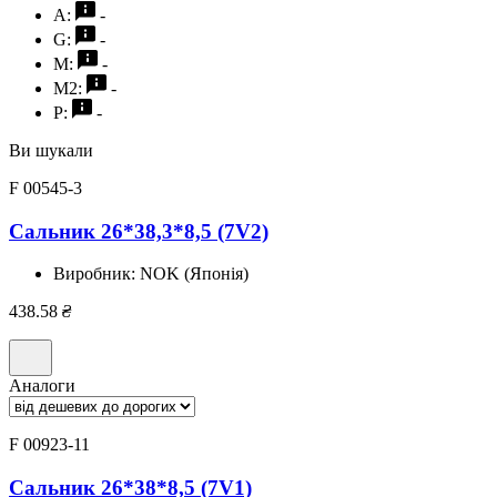
A:
-
G:
-
M:
-
M2:
-
P:
-
Ви шукали
F 00545-3
Сальник 26*38,3*8,5 (7V2)
Виробник:
NOK (Японія)
438.58
₴
Аналоги
F 00923-11
Сальник 26*38*8,5 (7V1)