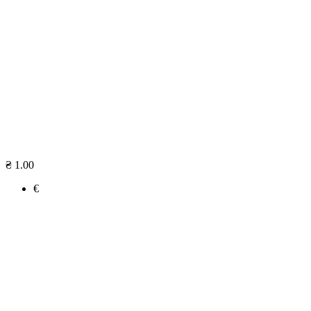
₴ 1.00
€