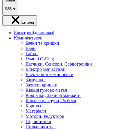
Кошик
0.00
₴
Каталог
Електропідсилювачі
Комплектуючі
Бачки та кришки
Вали
Гайки
Гумові O-Ring
Датчики, Сенсори, Сервотроніки
Електро запчастини
Електронні компоненти
Заглушки
Захисні кришки
Кільця гумово-метал
Ковпачки, Захисні манжети
Контактна група, Роз'єми
Корпуси
Матеріали
Мотори, Редуктори
Підшипники
Пильовики тяг