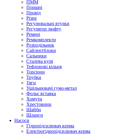
ПММ
Поршні
Провід
Різне
Регулювальні втулки
Регулятор люфту
Ремені
Ремкомплекти
Розподільник
Сайлентблоки
Сальники
Сталева куля
Тефлонові кільця
Торсіони
Трубки
Тяги
Ущільнювачі гумо-метал
Фольє вставка
Хомути
Хрестовини
Шайби
Шланги
Насоси
Гідропідсилювач керма
Електрогідропідсилювач керма