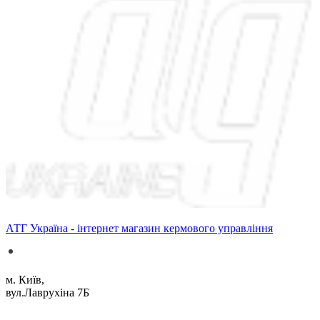
АТГ Україна - інтернет магазин кермового управління
м. Київ,
вул.Лаврухіна 7Б