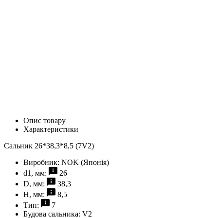
Опис товару
Характеристики
Сальник 26*38,3*8,5 (7V2)
Виробник:
NOK (Японія)
d1, мм:
26
D, мм:
38,3
H, мм:
8,5
Тип:
7
Будова сальника:
V2