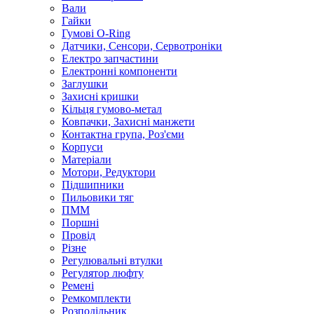
Вали
Гайки
Гумові O-Ring
Датчики, Сенсори, Сервотроніки
Електро запчастини
Електронні компоненти
Заглушки
Захисні кришки
Кільця гумово-метал
Ковпачки, Захисні манжети
Контактна група, Роз'єми
Корпуси
Матеріали
Мотори, Редуктори
Підшипники
Пильовики тяг
ПММ
Поршні
Провід
Різне
Регулювальні втулки
Регулятор люфту
Ремені
Ремкомплекти
Розподільник