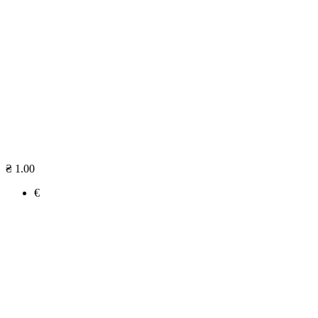
₴ 1.00
€