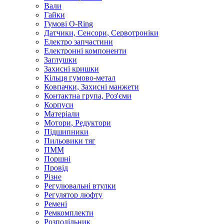
Вали
Гайки
Гумові O-Ring
Датчики, Сенсори, Сервотроніки
Електро запчастини
Електронні компоненти
Заглушки
Захисні кришки
Кільця гумово-метал
Ковпачки, Захисні манжети
Контактна група, Роз'єми
Корпуси
Матеріали
Мотори, Редуктори
Підшипники
Пильовики тяг
ПММ
Поршні
Провід
Різне
Регулювальні втулки
Регулятор люфту
Ремені
Ремкомплекти
Розподільник