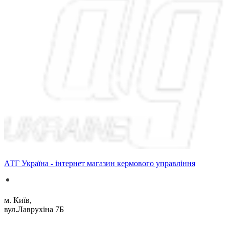
АТГ Україна - інтернет магазин кермового управління
м. Київ,
вул.Лаврухіна 7Б