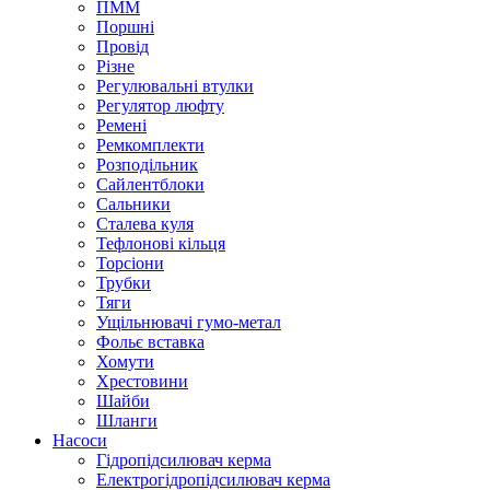
ПММ
Поршні
Провід
Різне
Регулювальні втулки
Регулятор люфту
Ремені
Ремкомплекти
Розподільник
Сайлентблоки
Сальники
Сталева куля
Тефлонові кільця
Торсіони
Трубки
Тяги
Ущільнювачі гумо-метал
Фольє вставка
Хомути
Хрестовини
Шайби
Шланги
Насоси
Гідропідсилювач керма
Електрогідропідсилювач керма