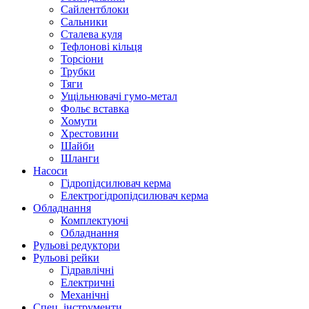
Сайлентблоки
Сальники
Сталева куля
Тефлонові кільця
Торсіони
Трубки
Тяги
Ущільнювачі гумо-метал
Фольє вставка
Хомути
Хрестовини
Шайби
Шланги
Насоси
Гідропідсилювач керма
Електрогідропідсилювач керма
Обладнання
Комплектуючі
Обладнання
Рульові редуктори
Рульові рейки
Гідравлічні
Електричні
Механічні
Спец. інструменти