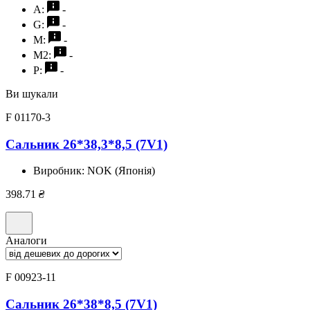
A:
-
G:
-
M:
-
M2:
-
P:
-
Ви шукали
F 01170-3
Сальник 26*38,3*8,5 (7V1)
Виробник:
NOK (Японія)
398.71
₴
Аналоги
F 00923-11
Сальник 26*38*8,5 (7V1)