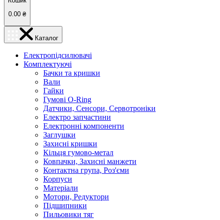
Кошик
0.00
₴
Каталог
Електропідсилювачі
Комплектуючі
Бачки та кришки
Вали
Гайки
Гумові O-Ring
Датчики, Сенсори, Сервотроніки
Електро запчастини
Електронні компоненти
Заглушки
Захисні кришки
Кільця гумово-метал
Ковпачки, Захисні манжети
Контактна група, Роз'єми
Корпуси
Матеріали
Мотори, Редуктори
Підшипники
Пильовики тяг