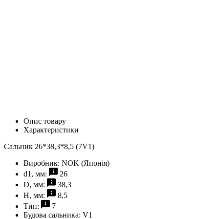
Опис товару
Характеристики
Сальник 26*38,3*8,5 (7V1)
Виробник:
NOK (Японія)
d1, мм:
26
D, мм:
38,3
H, мм:
8,5
Тип:
7
Будова сальника:
V1