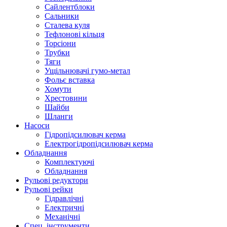
Сайлентблоки
Сальники
Сталева куля
Тефлонові кільця
Торсіони
Трубки
Тяги
Ущільнювачі гумо-метал
Фольє вставка
Хомути
Хрестовини
Шайби
Шланги
Насоси
Гідропідсилювач керма
Електрогідропідсилювач керма
Обладнання
Комплектуючі
Обладнання
Рульові редуктори
Рульові рейки
Гідравлічні
Електричні
Механічні
Спец. інструменти