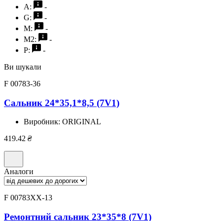
A:
-
G:
-
M:
-
M2:
-
P:
-
Ви шукали
F 00783-36
Сальник 24*35,1*8,5 (7V1)
Виробник:
ORIGINAL
419.42
₴
Аналоги
F 00783XX-13
Ремонтний сальник 23*35*8 (7V1)