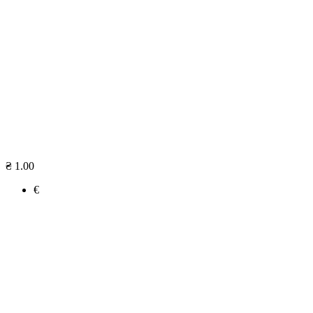
₴ 1.00
€