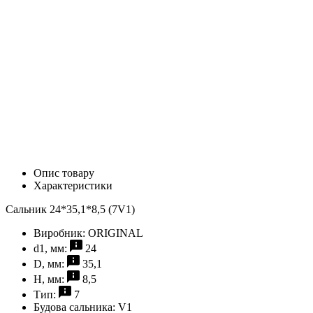
Опис товару
Характеристики
Сальник 24*35,1*8,5 (7V1)
Виробник:
ORIGINAL
d1, мм:
24
D, мм:
35,1
H, мм:
8,5
Тип:
7
Будова сальника:
V1