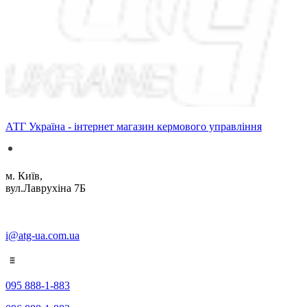
АТГ Україна - інтернет магазин кермового управління
м. Київ,
вул.Лаврухіна 7Б
i@atg-ua.com.ua
095 888-1-883