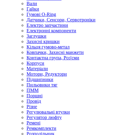
Вали
Гайки
Гумові O-Ring
Датчики, Сенсори, Сервотроніки
Електро запчастини
Електронні компоненти
Заглушки
Захисні кришки
Кільця гумово-метал
Ковпачки, Захисні манжети
Контактна група, Роз'єми
Корпуси
Матеріали
Мотори, Редуктори
Підшипники
Пильовики тяг
ПММ
Поршні
Провід
Різне
Регулювальні втулки
Регулятор люфту
Ремені
Ремкомплекти
Розподільник