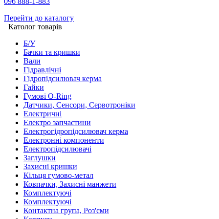
096 888-1-883
Перейти до каталогу
Католог товарів
Б/У
Бачки та кришки
Вали
Гідравлічні
Гідропідсилювач керма
Гайки
Гумові O-Ring
Датчики, Сенсори, Сервотроніки
Електричні
Електро запчастини
Електрогідропідсилювач керма
Електронні компоненти
Електропідсилювачі
Заглушки
Захисні кришки
Кільця гумово-метал
Ковпачки, Захисні манжети
Комплектуючі
Комплектуючі
Контактна група, Роз'єми