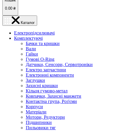
Кошик
0.00
₴
Каталог
Електропідсилювачі
Комплектуючі
Бачки та кришки
Вали
Гайки
Гумові O-Ring
Датчики, Сенсори, Сервотроніки
Електро запчастини
Електронні компоненти
Заглушки
Захисні кришки
Кільця гумово-метал
Ковпачки, Захисні манжети
Контактна група, Роз'єми
Корпуси
Матеріали
Мотори, Редуктори
Підшипники
Пильовики тяг