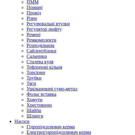
ПММ
Поршні
Провід
Різне
Регулювальні втулки
Регулятор люфту
Ремені
Ремкомплекти
Розподільник
Сайлентблоки
Сальники
Сталева куля
Тефлонові кільця
Торсіони
Трубки
Тяги
Ущільнювачі гумо-метал
Фольє вставка
Хомути
Хрестовини
Шайби
Шланги
Насоси
Гідропідсилювач керма
Електрогідропідсилювач керма