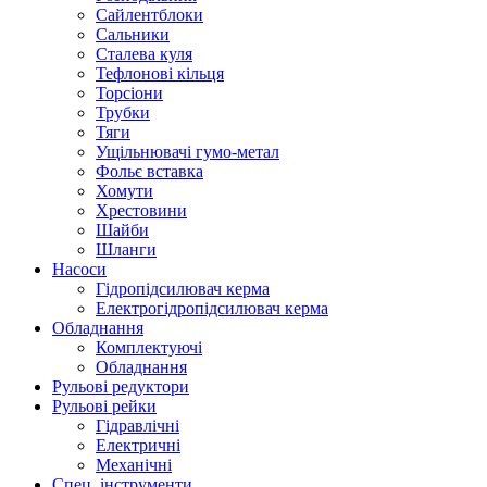
Сайлентблоки
Сальники
Сталева куля
Тефлонові кільця
Торсіони
Трубки
Тяги
Ущільнювачі гумо-метал
Фольє вставка
Хомути
Хрестовини
Шайби
Шланги
Насоси
Гідропідсилювач керма
Електрогідропідсилювач керма
Обладнання
Комплектуючі
Обладнання
Рульові редуктори
Рульові рейки
Гідравлічні
Електричні
Механічні
Спец. інструменти