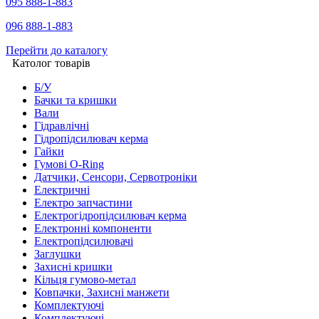
095 888-1-883
096 888-1-883
Перейти до каталогу
Католог товарів
Б/У
Бачки та кришки
Вали
Гідравлічні
Гідропідсилювач керма
Гайки
Гумові O-Ring
Датчики, Сенсори, Сервотроніки
Електричні
Електро запчастини
Електрогідропідсилювач керма
Електронні компоненти
Електропідсилювачі
Заглушки
Захисні кришки
Кільця гумово-метал
Ковпачки, Захисні манжети
Комплектуючі
Комплектуючі