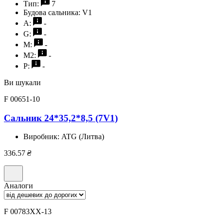
Тип:
7
Будова сальника:
V1
A:
-
G:
-
M:
-
M2:
-
P:
-
Ви шукали
F 00651-10
Сальник 24*35,2*8,5 (7V1)
Виробник:
ATG (Литва)
336.57
₴
Аналоги
F 00783XX-13