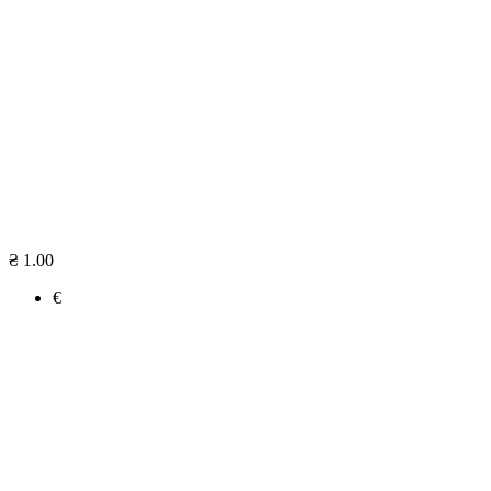
₴ 1.00
€