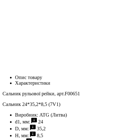
Опис товару
Характеристики
Сальник рульової рейки, арт.F00651
Сальник 24*35,2*8,5 (7V1)
Виробник:
ATG (Литва)
d1, мм:
24
D, мм:
35,2
H, мм:
8,5