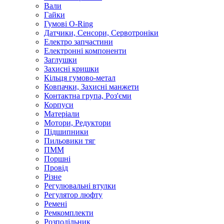
Вали
Гайки
Гумові O-Ring
Датчики, Сенсори, Сервотроніки
Електро запчастини
Електронні компоненти
Заглушки
Захисні кришки
Кільця гумово-метал
Ковпачки, Захисні манжети
Контактна група, Роз'єми
Корпуси
Матеріали
Мотори, Редуктори
Підшипники
Пильовики тяг
ПММ
Поршні
Провід
Різне
Регулювальні втулки
Регулятор люфту
Ремені
Ремкомплекти
Розподільник