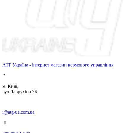
АТГ Україна - інтернет магазин кермового управління
м. Київ,
вул.Лаврухіна 7Б
i@atg-ua.com.ua