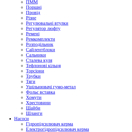
ПММ
Поршні
Провід
Різне
Регулювальні втулки
Регулятор люфту
Ремені
Ремкомплекти
Розподільник
Сайлентблоки
Сальники
Сталева куля
Тефлонові кільця
Торсіони
Трубки
Тяги
Ущільнювачі гумо-метал
Фольє вставка
Хомути
Хрестовини
Шайби
Шланги
Насоси
Гідропідсилювач керма
Електрогідропідсилювач керма