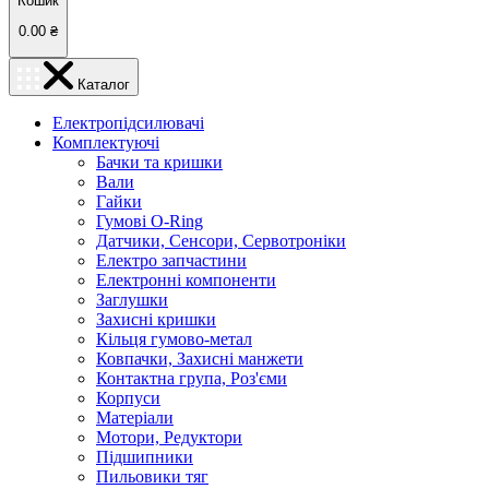
Кошик
0.00
₴
Каталог
Електропідсилювачі
Комплектуючі
Бачки та кришки
Вали
Гайки
Гумові O-Ring
Датчики, Сенсори, Сервотроніки
Електро запчастини
Електронні компоненти
Заглушки
Захисні кришки
Кільця гумово-метал
Ковпачки, Захисні манжети
Контактна група, Роз'єми
Корпуси
Матеріали
Мотори, Редуктори
Підшипники
Пильовики тяг