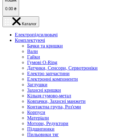
Кошик
0.00
₴
Каталог
Електропідсилювачі
Комплектуючі
Бачки та кришки
Вали
Гайки
Гумові O-Ring
Датчики, Сенсори, Сервотроніки
Електро запчастини
Електронні компоненти
Заглушки
Захисні кришки
Кільця гумово-метал
Ковпачки, Захисні манжети
Контактна група, Роз'єми
Корпуси
Матеріали
Мотори, Редуктори
Підшипники
Пильовики тяг