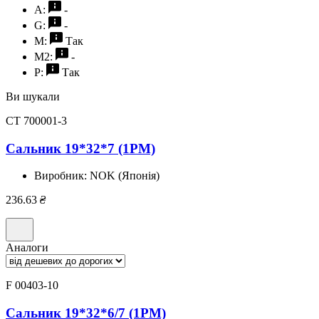
A:
-
G:
-
M:
Так
M2:
-
P:
Так
Ви шукали
CT 700001-3
Сальник 19*32*7 (1PM)
Виробник:
NOK (Японія)
236.63
₴
Аналоги
F 00403-10
Сальник 19*32*6/7 (1PM)