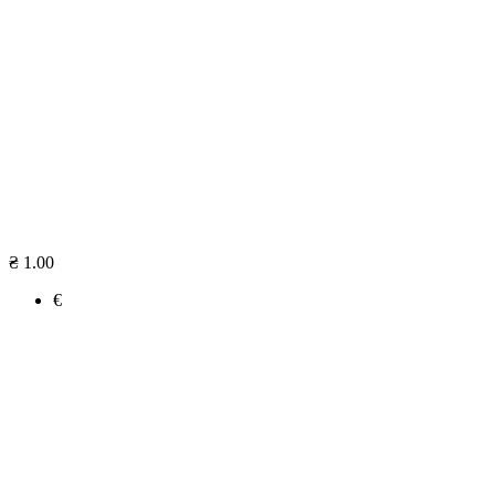
₴ 1.00
€