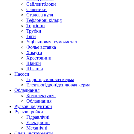
Сайлентблоки
Сальники
Сталева куля
Тефлонові кільця
Торсіони
Трубки
Тяги
Ущільнювачі гумо-метал
Фольє вставка
Хомути
Хрестовини
Шайби
Шланги
Насоси
Гідропідсилювач керма
Електрогідропідсилювач керма
Обладнання
Комплектуючі
Обладнання
Рульові редуктори
Рульові рейки
Гідравлічні
Електричні
Механічні
Спец. інструменти