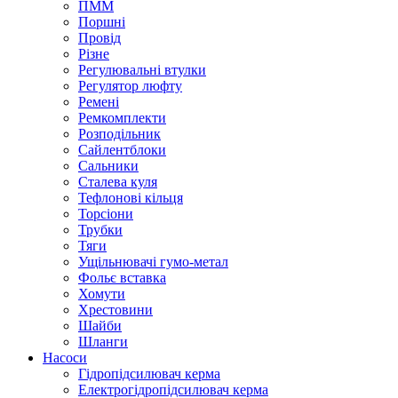
ПММ
Поршні
Провід
Різне
Регулювальні втулки
Регулятор люфту
Ремені
Ремкомплекти
Розподільник
Сайлентблоки
Сальники
Сталева куля
Тефлонові кільця
Торсіони
Трубки
Тяги
Ущільнювачі гумо-метал
Фольє вставка
Хомути
Хрестовини
Шайби
Шланги
Насоси
Гідропідсилювач керма
Електрогідропідсилювач керма