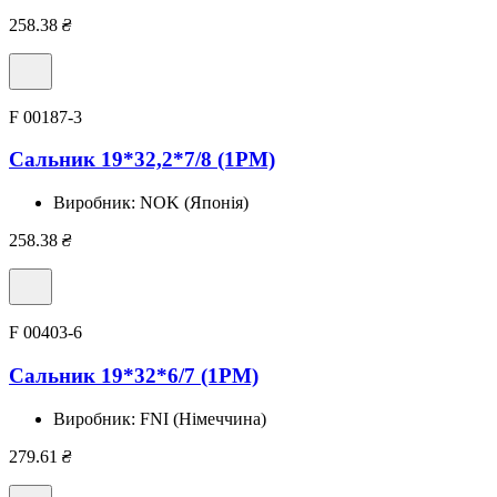
258.38
₴
F 00187-3
Сальник 19*32,2*7/8 (1PM)
Виробник:
NOK (Японія)
258.38
₴
F 00403-6
Сальник 19*32*6/7 (1PM)
Виробник:
FNI (Німеччина)
279.61
₴