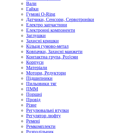
Вали
Гайки
Гумові O-Ring
Датчики, Сенсори, Сервотроніки
Електро запчастини
Електронні компоненти
Заглушки
Захисні кришки
Кільця гумово-метал
Ковпачки, Захисні манжети
Контактна група, Роз'єми
Корпуси
Матеріали
Мотори, Редуктори
Підшипники
Пильовики тяг
ПММ
Поршні
Провід
Різне
Регулювальні втулки
Регулятор люфту
Ремені
Ремкомплекти
Розподільник