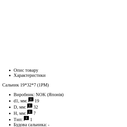
Опис товару
Характеристики
Сальник 19*32*7 (1PM)
Виробник:
NOK (Японія)
d1, мм:
19
D, мм:
32
H, мм:
7
Тип:
1
Будова сальника:
-