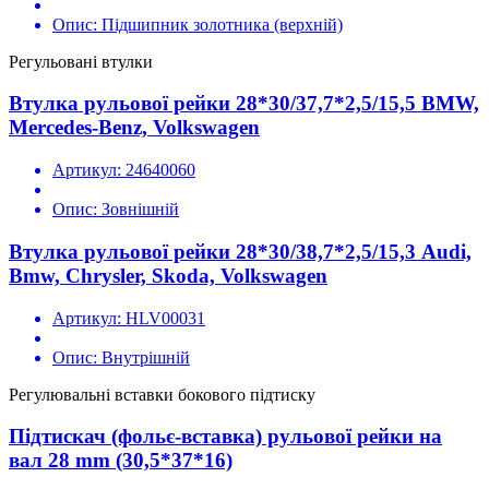
Опис:
Підшипник золотника (верхній)
Регульовані втулки
Втулка рульової рейки 28*30/37,7*2,5/15,5 BMW,
Mercedes-Benz, Volkswagen
Артикул:
24640060
Опис:
Зовнішній
Втулка рульової рейки 28*30/38,7*2,5/15,3 Audi,
Bmw, Chrysler, Skoda, Volkswagen
Артикул:
HLV00031
Опис:
Внутрішній
Регулювальні вставки бокового підтиску
Підтискач (фольє-вставка) рульової рейки на
вал 28 mm (30,5*37*16)