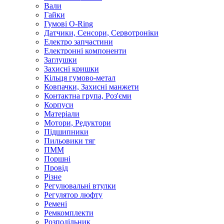
Вали
Гайки
Гумові O-Ring
Датчики, Сенсори, Сервотроніки
Електро запчастини
Електронні компоненти
Заглушки
Захисні кришки
Кільця гумово-метал
Ковпачки, Захисні манжети
Контактна група, Роз'єми
Корпуси
Матеріали
Мотори, Редуктори
Підшипники
Пильовики тяг
ПММ
Поршні
Провід
Різне
Регулювальні втулки
Регулятор люфту
Ремені
Ремкомплекти
Розподільник