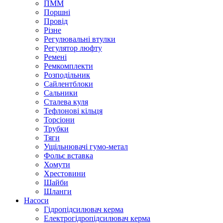
ПММ
Поршні
Провід
Різне
Регулювальні втулки
Регулятор люфту
Ремені
Ремкомплекти
Розподільник
Сайлентблоки
Сальники
Сталева куля
Тефлонові кільця
Торсіони
Трубки
Тяги
Ущільнювачі гумо-метал
Фольє вставка
Хомути
Хрестовини
Шайби
Шланги
Насоси
Гідропідсилювач керма
Електрогідропідсилювач керма