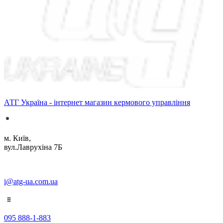
АТГ Україна - інтернет магазин кермового управління
м. Київ,
вул.Лаврухіна 7Б
i@atg-ua.com.ua
095 888-1-883