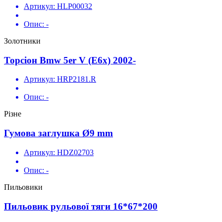
Артикул:
HLP00032
Опис:
-
Золотники
Торсіон Bmw 5er V (E6x) 2002-
Артикул:
HRP2181.R
Опис:
-
Різне
Гумова заглушка Ø9 mm
Артикул:
HDZ02703
Опис:
-
Пильовики
Пильовик рульової тяги 16*67*200