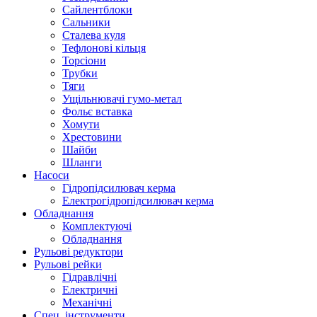
Сайлентблоки
Сальники
Сталева куля
Тефлонові кільця
Торсіони
Трубки
Тяги
Ущільнювачі гумо-метал
Фольє вставка
Хомути
Хрестовини
Шайби
Шланги
Насоси
Гідропідсилювач керма
Електрогідропідсилювач керма
Обладнання
Комплектуючі
Обладнання
Рульові редуктори
Рульові рейки
Гідравлічні
Електричні
Механічні
Спец. інструменти