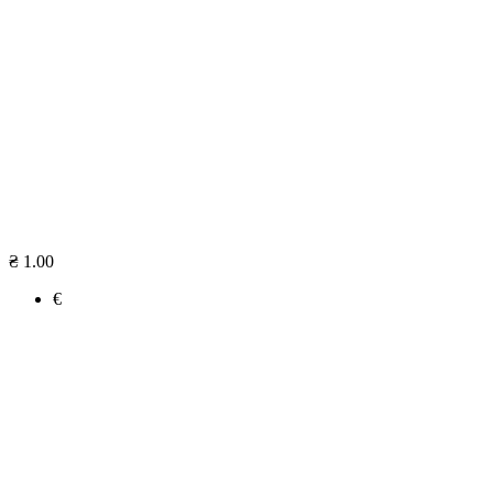
₴ 1.00
€