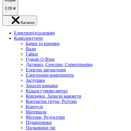
Кошик
0.00
₴
Каталог
Електропідсилювачі
Комплектуючі
Бачки та кришки
Вали
Гайки
Гумові O-Ring
Датчики, Сенсори, Сервотроніки
Електро запчастини
Електронні компоненти
Заглушки
Захисні кришки
Кільця гумово-метал
Ковпачки, Захисні манжети
Контактна група, Роз'єми
Корпуси
Матеріали
Мотори, Редуктори
Підшипники
Пильовики тяг