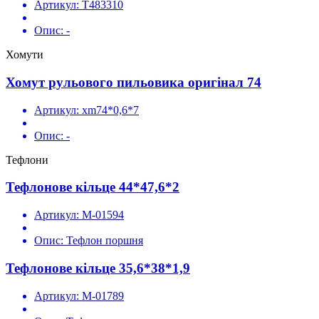
Артикул:
T483310
Опис:
-
Хомути
Хомут рульового пильовика оригінал 74
Артикул:
xm74*0,6*7
Опис:
-
Тефлони
Тефлонове кільце 44*47,6*2
Артикул:
M-01594
Опис:
Тефлон поршня
Тефлонове кільце 35,6*38*1,9
Артикул:
M-01789